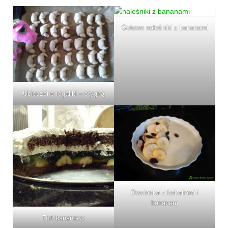
Wielkanoc
Boże Narodzenie
Gotowe naleśniki z bananami
poza kuchnią
Smoki
Upieczone rogaliki – stygną
Owsianka z bakaliami i
bananem
Tort bananowy