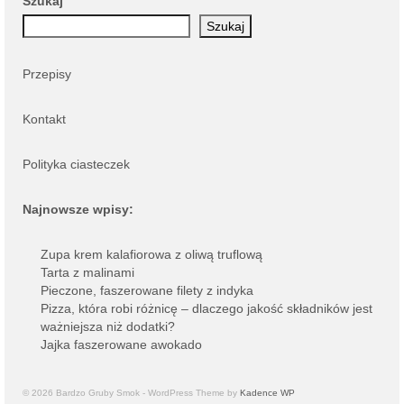
Szukaj
Szukaj
Przepisy
Kontakt
Polityka ciasteczek
Najnowsze wpisy:
Zupa krem kalafiorowa z oliwą truflową
Tarta z malinami
Pieczone, faszerowane filety z indyka
Pizza, która robi różnicę – dlaczego jakość składników jest
ważniejsza niż dodatki?
Jajka faszerowane awokado
© 2026 Bardzo Gruby Smok - WordPress Theme by
Kadence WP