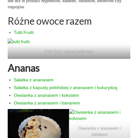
ale też w postaci wypieków, sałatek, obiadów, deserów czy
napojów.
makaron i ryż
Różne owoce razem
sałatki
Tutti Frutti
desery
torty
Tutti frutti zalane budyniem
ciasta
Ananas
ciasteczka
Sałatka z ananasem
muffinki
Sałatka z kapusty pekińskiej z ananasem i kukurydzą
Owsianka z ananasem i kokosem
bez pieczenia
Owsianka z ananasem i bananem
inne
pizze
Owsianka z ananasem i
kokosem
śniadania