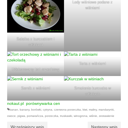
Lody wiśniowe podane z
wiśniami
Sałatka z kurczakiem i
wiśniami
Tarta z wiśniami
Udekorowany tort orzechowy
Sernik z wiśniami
Smażenie kurczaka w
wiśniach
nokaut
.pl
porównywarka cen
banan
,
banany
,
borówki
,
cytryna
,
czerwona porzeczka
,
kiwi
,
maliny
,
mandarynki
,
owoce
,
pigwa
,
pomarańcza
,
porzeczka
,
truskawki
,
winogrona
,
wiśnie
,
zestawienie
Wcześniejszy wpis
Następny wpis