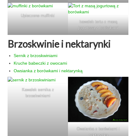
Upieczone muffinki
kawałek tortu z masą
jogurtową z borówkami
Brzoskwinie i nektarynki
Sernik z brzoskwiniami
Kruche babeczki z owocami
Owsianka z borówkami i nektarynką
Kawałek sernika z
brzoskwiniami
Owsianka z borówkami i
nektarynką