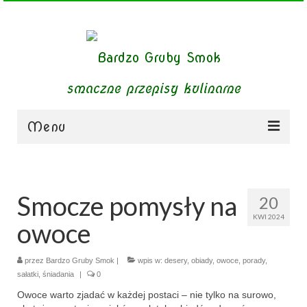
smaczne przepisy kulinarne
Menu
zupy
obiady
Smocze pomysły na
20
KWI 2024
dania mięsne
owoce
dania bezmięsne
przez
Bardzo Gruby Smok
|
wpis w:
desery
,
obiady
,
owoce
,
porady
,
sałatki
,
śniadania
dania mączne
|
0
Owoce warto zjadać w każdej postaci – nie tylko na surowo,
jednogarnkowe