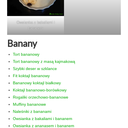
przekąski
Owsianka z bakaliami i
zapiekanki
bananem
chleby
Banany
sosy i pasty
Tort bananowy
napoje
Tort bananowy z masą kajmakową
Szybki deser w szklance
fit
Fit koktajl bananowy
specjalne okazje
Bananowy koktajl białkowy
Koktajl bananowo-borówkowy
na imprezę
Rogaliki orzechowo-bananowe
Muffiny bananowe
na grilla
Naleśniki z bananami
karnawał
Owsianka z bakaliami i bananem
Owsianka z ananasem i bananem