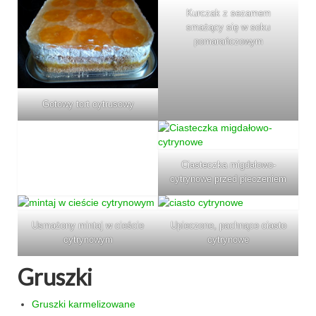
Kurczak z sezamem
smażący się w soku
pomarańczowym
Gotowy tort cytrusowy
Ciasteczka migdałowo-
cytrynowe przed pieczeniem
Usmażony mintaj w cieście
Upieczone, pachnące ciasto
cytrynowym
cytrynowe
Gruszki
Gruszki karmelizowane