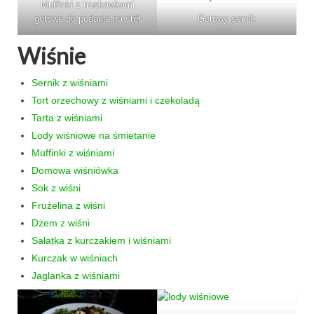
Muffinki z truskawkami
gotowe do podania na stół
Gotowy sernik
Wiśnie
Sernik z wiśniami
Tort orzechowy z wiśniami i czekoladą
Tarta z wiśniami
Lody wiśniowe na śmietanie
Muffinki z wiśniami
Domowa wiśniówka
Sok z wiśni
Frużelina z wiśni
Dżem z wiśni
Sałatka z kurczakiem i wiśniami
Kurczak w wiśniach
Jaglanka z wiśniami