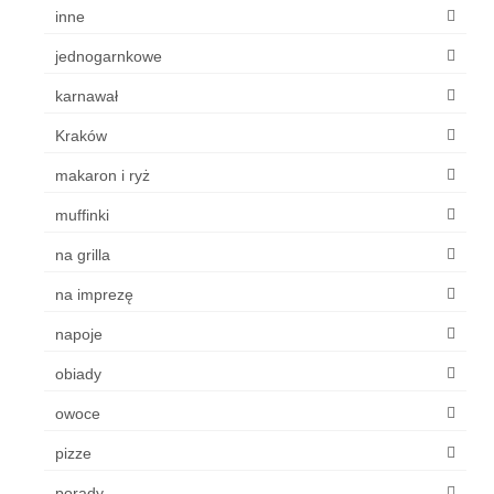
inne
jednogarnkowe
karnawał
Kraków
makaron i ryż
muffinki
na grilla
na imprezę
napoje
obiady
owoce
pizze
porady