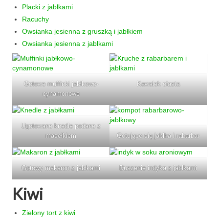
Placki z jabłkami
Racuchy
Owsianka jesienna z gruszką i jabłkiem
Owsianka jesienna z jabłkami
Gotowe muffinki jabłkowo-
Kawałek ciasta
cynamonowe
Ugotowane knedle podane z
masełkiem
Gotujące się jabłka i rabarbar
Gotowy makaron z jabłkami
Duszenie indyka z jabłkami
Kiwi
Zielony tort z kiwi