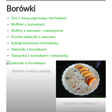
Borówki
Tort z masą jogurtową i borówkami
Muffinki z borówkami
Muffiny z owocami i mascarpone
Kruche babeczki z owocami
Koktajl bananowo-borówkowy
Naleśniki z borówkami
Owsianka z borówkami i nektarynką
Naleśnik w wersji zwiniętej
Owsianka z borówkami i
nektarynką