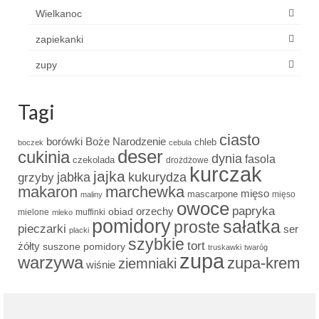
Wielkanoc
zapiekanki
zupy
Tagi
ciasto
borówki
Boże Narodzenie
chleb
boczek
cebula
deser
cukinia
dynia
fasola
czekolada
drożdżowe
kurczak
jajka
grzyby
jabłka
kukurydza
makaron
marchewka
mięso
mascarpone
mięso
maliny
owoce
papryka
obiad
orzechy
mielone
muffinki
mleko
pomidory
sałatka
proste
pieczarki
ser
placki
szybkie
tort
żółty
suszone pomidory
truskawki
twaróg
zupa
warzywa
zupa-krem
ziemniaki
wiśnie