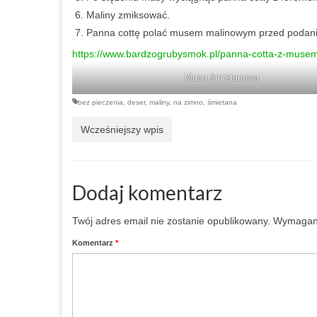
Maliny zmiksować.
Panna cottę polać musem malinowym przed podan
https://www.bardzogrubysmok.pl/panna-cotta-z-muse
Masa śmietanowa
bez pieczenia
,
deser
,
maliny
,
na zimno
,
śmietana
Wcześniejszy wpis
Dodaj komentarz
Twój adres email nie zostanie opublikowany.
Wymagane
Komentarz
*