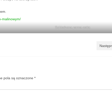
iem.
m-malinowym/
Schłodzona panna cotta
Następn
 pola są oznaczone
*