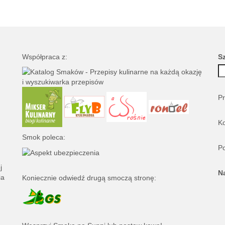
Współpraca z:
S
Pr
Ko
Smok poleca:
Po
j
N
ia
Koniecznie odwiedź drugą smoczą stronę: