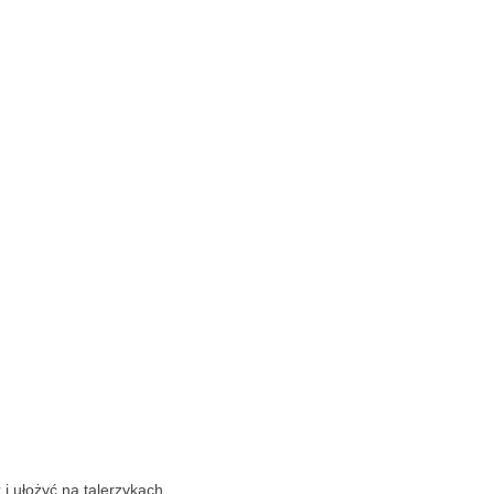
i ułożyć na talerzykach.