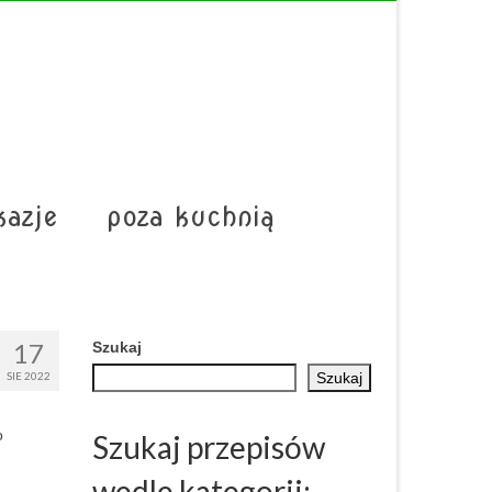
kazje
poza kuchnią
17
Szukaj
SIE 2022
Szukaj
o
Szukaj przepisów
wedle kategorii: