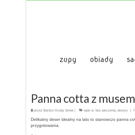
zupy
obiady
sa
Panna cotta z muse
przez
Bardzo Gruby Smok
|
wpis w:
bez pieczenia
,
desery
|
Delikatny deser idealny na lato to stanowczo panna 
przygotowania.