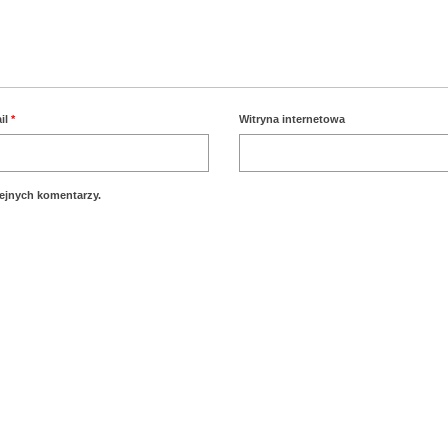
il
*
Witryna internetowa
lejnych komentarzy.