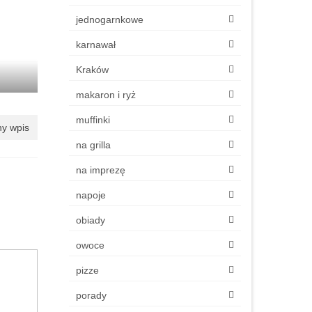
jednogarnkowe
karnawał
Kraków
makaron i ryż
muffinki
y wpis
na grilla
na imprezę
napoje
obiady
owoce
pizze
porady