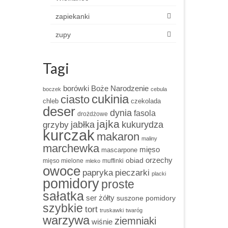
zapiekanki
zupy
Tagi
borówki
Boże Narodzenie
boczek
cebula
cukinia
ciasto
chleb
czekolada
deser
dynia
fasola
drożdżowe
jajka
grzyby
jabłka
kukurydza
kurczak
makaron
maliny
marchewka
mięso
mascarpone
obiad
orzechy
mięso mielone
muffinki
mleko
owoce
papryka
pieczarki
placki
pomidory
proste
sałatka
ser żółty
suszone pomidory
szybkie
tort
truskawki
twaróg
warzywa
ziemniaki
wiśnie