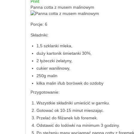
Print
Panna cotta z musem malinowym
Porcje:
6
Składniki:
1,5 szklanki mleka,
duży kartonik śmietanki 30%,
2 łyżeczki żelatyny,
cukier wanilinowy,
250g malin
kilka malin i/lub borówek do ozdoby
Przygotowanie:
Wszystkie składniki umieścić w garnku.
Gotować ok 10-15 minut mieszając.
Przelać do filiżanek lub foremek.
Odstawić do lodówki na minimum 3 godziny.
Po stężeniu masy wyciągnąć panna cotty z foremek 