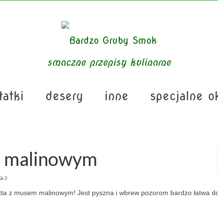
smaczne przepisy kulinarne
łatki
desery
inne
specjalne o
m malinowym
0
cotta z musem malinowym! Jest pyszna i wbrew pozorom bardzo łatwa d