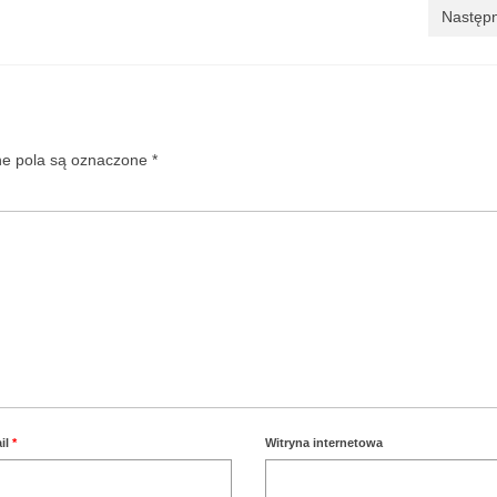
Następn
 pola są oznaczone
*
il
*
Witryna internetowa