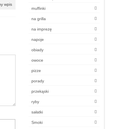
y wpis
muffinki
na grilla
na imprezę
napoje
obiady
owoce
pizze
porady
przekąski
ryby
sałatki
Smoki