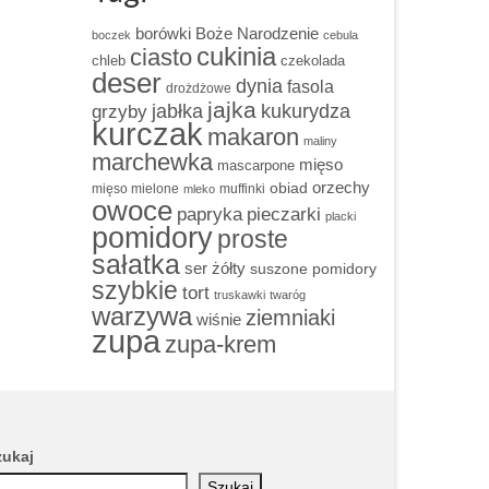
borówki
Boże Narodzenie
boczek
cebula
cukinia
ciasto
chleb
czekolada
deser
dynia
fasola
drożdżowe
jajka
grzyby
jabłka
kukurydza
kurczak
makaron
maliny
marchewka
mięso
mascarpone
obiad
orzechy
mięso mielone
muffinki
mleko
owoce
papryka
pieczarki
placki
pomidory
proste
sałatka
ser żółty
suszone pomidory
szybkie
tort
truskawki
twaróg
warzywa
ziemniaki
wiśnie
zupa
zupa-krem
zukaj
Szukaj