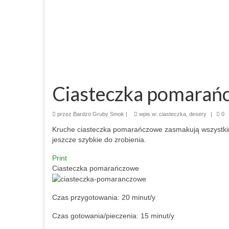
Ciasteczka pomarań
przez
Bardzo Gruby Smok
|
wpis w:
ciasteczka
,
desery
|
0
Kruche ciasteczka pomarańczowe zasmakują wszystkim 
jeszcze szybkie do zrobienia.
Print
Ciasteczka pomarańczowe
Czas przygotowania:
20 minut/y
Czas gotowania/pieczenia:
15 minut/y