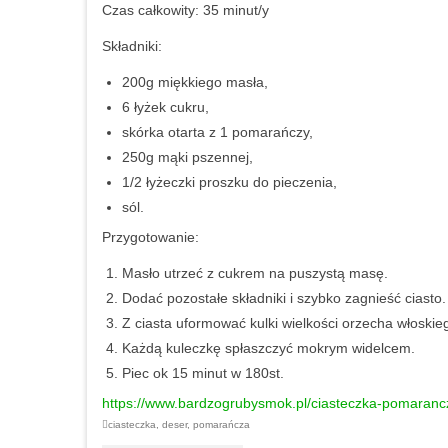
Czas całkowity:
35 minut/y
Składniki:
200g miękkiego masła,
6 łyżek cukru,
skórka otarta z 1 pomarańczy,
250g mąki pszennej,
1/2 łyżeczki proszku do pieczenia,
sól.
Przygotowanie:
Masło utrzeć z cukrem na puszystą masę.
Dodać pozostałe składniki i szybko zagnieść ciasto.
Z ciasta uformować kulki wielkości orzecha włoskie
Każdą kuleczkę spłaszczyć mokrym widelcem.
Piec ok 15 minut w 180st.
https://www.bardzogrubysmok.pl/ciasteczka-pomaran
ciasteczka
,
deser
,
pomarańcza