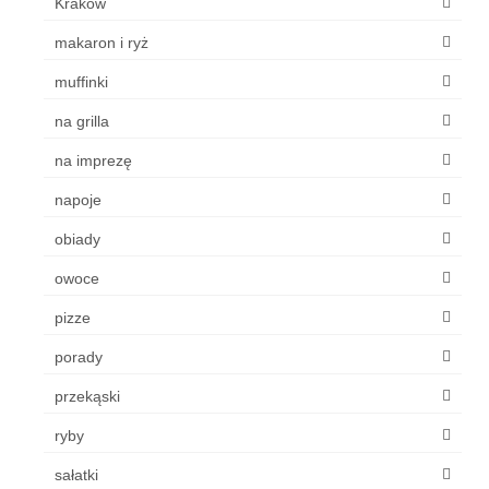
Kraków
makaron i ryż
muffinki
na grilla
na imprezę
napoje
obiady
owoce
pizze
porady
przekąski
ryby
sałatki