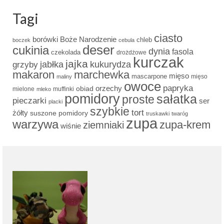
Tagi
ciasto
borówki
Boże Narodzenie
chleb
boczek
cebula
deser
cukinia
dynia
fasola
czekolada
drożdżowe
kurczak
jajka
grzyby
jabłka
kukurydza
makaron
marchewka
mięso
mascarpone
mięso
maliny
owoce
papryka
obiad
orzechy
mielone
muffinki
mleko
pomidory
sałatka
proste
pieczarki
ser
placki
szybkie
tort
żółty
suszone pomidory
truskawki
twaróg
zupa
warzywa
zupa-krem
ziemniaki
wiśnie