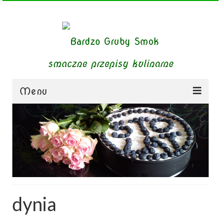
smaczne przepisy kulinarne
Menu
zupy
obiady
dania mięsne
dania bezmięsne
dynia
dania mączne
jednogarnkowe