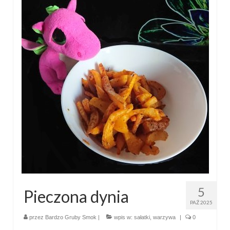
5
Pieczona dynia
PAŹ 2025
przez
Bardzo Gruby Smok
|
wpis w:
sałatki
,
warzywa
|
0