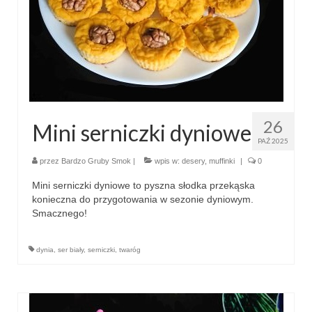
Wielkanoc
Boże Narodzenie
poza kuchnią
Smoki
26
Mini serniczki dyniowe
PAŹ 2025
przez
Bardzo Gruby Smok
|
wpis w:
desery
,
muffinki
|
0
Mini serniczki dyniowe to pyszna słodka przekąska
konieczna do przygotowania w sezonie dyniowym.
Smacznego!
dynia
,
ser biały
,
serniczki
,
twaróg