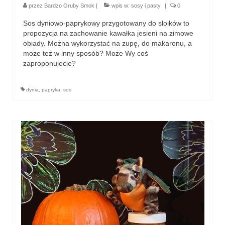
przez
Bardzo Gruby Smok
|
wpis w:
sosy i pasty
|
0
Sos dyniowo-paprykowy przygotowany do słoików to
propozycja na zachowanie kawałka jesieni na zimowe
obiady. Można wykorzystać na zupę, do makaronu, a
może też w inny sposób? Może Wy coś
zaproponujecie?
dynia
,
papryka
,
sos