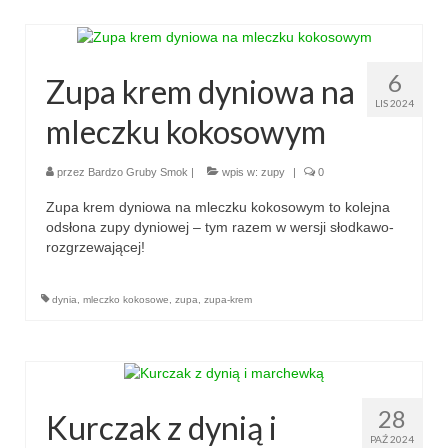
6
Zupa krem dyniowa na
LIS 2024
mleczku kokosowym
przez
Bardzo Gruby Smok
|
wpis w:
zupy
|
0
Zupa krem dyniowa na mleczku kokosowym to kolejna
odsłona zupy dyniowej – tym razem w wersji słodkawo-
rozgrzewającej!
dynia
,
mleczko kokosowe
,
zupa
,
zupa-krem
28
Kurczak z dynią i
PAŹ 2024