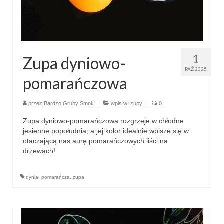
1
Zupa dyniowo-
PAŹ 2025
pomarańczowa
przez
Bardzo Gruby Smok
|
wpis w:
zupy
|
0
Zupa dyniowo-pomarańczowa rozgrzeje w chłodne
jesienne popołudnia, a jej kolor idealnie wpisze się w
otaczającą nas aurę pomarańczowych liści na
drzewach!
dynia
,
pomarańcza
,
zupa