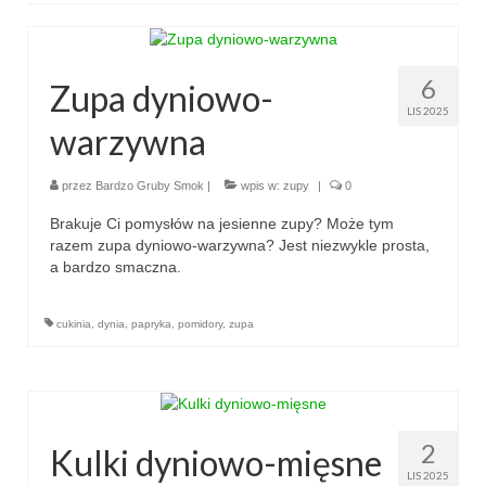
makaron i ryż
6
sałatki
Zupa dyniowo-
LIS 2025
desery
warzywna
torty
przez
Bardzo Gruby Smok
|
wpis w:
zupy
|
0
ciasta
Brakuje Ci pomysłów na jesienne zupy? Może tym
razem zupa dyniowo-warzywna? Jest niezwykle prosta,
ciasteczka
a bardzo smaczna.
muffinki
cukinia
,
dynia
,
papryka
,
pomidory
,
zupa
bez pieczenia
inne
pizze
2
Kulki dyniowo-mięsne
LIS 2025
śniadania