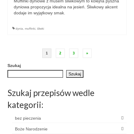
Muffinki dyniowe z musem śliwkowym to kolejna pyszna
dyniowa propozycja idealna na jesień. Śliwkowy akcent
dodaje im wyjątkowy smak.
dynia
,
muffinki
,
śliwki
Stronicowanie
1
2
3
»
wpisów
Szukaj
Szukaj
Szukaj przepisów wedle
kategorii:
bez pieczenia
Boże Narodzenie