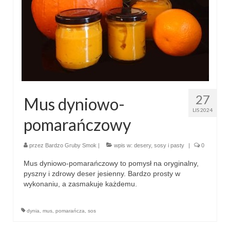
27
Mus dyniowo-
LIS 2024
pomarańczowy
przez
Bardzo Gruby Smok
|
wpis w:
desery
,
sosy i pasty
|
0
Mus dyniowo-pomarańczowy to pomysł na oryginalny,
pyszny i zdrowy deser jesienny. Bardzo prosty w
wykonaniu, a zasmakuje każdemu.
dynia
,
mus
,
pomarańcza
,
sos