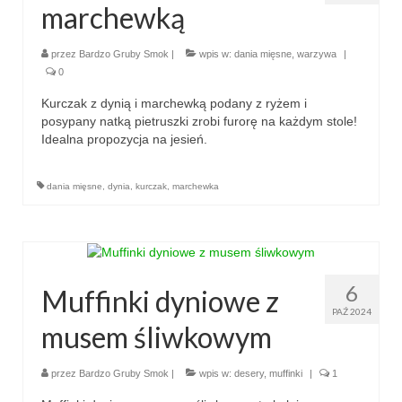
marchewką
przez
Bardzo Gruby Smok
|
wpis w:
dania mięsne
,
warzywa
|
0
Kurczak z dynią i marchewką podany z ryżem i
posypany natką pietruszki zrobi furorę na każdym stole!
Idealna propozycja na jesień.
dania mięsne
,
dynia
,
kurczak
,
marchewka
6
Muffinki dyniowe z
PAŹ 2024
musem śliwkowym
przez
Bardzo Gruby Smok
|
wpis w:
desery
,
muffinki
|
1