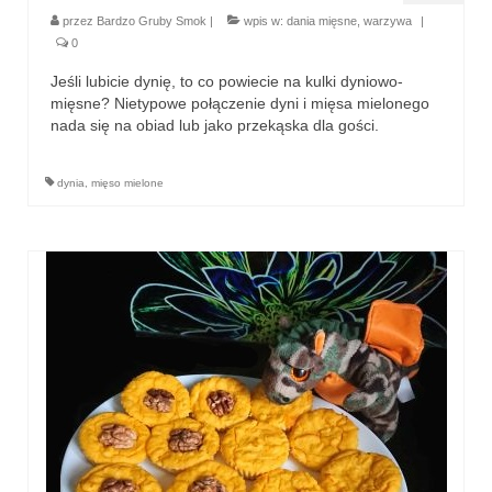
przez
Bardzo Gruby Smok
|
wpis w:
dania mięsne
,
warzywa
|
przekąski
0
Jeśli lubicie dynię, to co powiecie na kulki dyniowo-
zapiekanki
mięsne? Nietypowe połączenie dyni i mięsa mielonego
nada się na obiad lub jako przekąska dla gości.
chleby
sosy i pasty
dynia
,
mięso mielone
napoje
fit
specjalne okazje
na imprezę
na grilla
karnawał