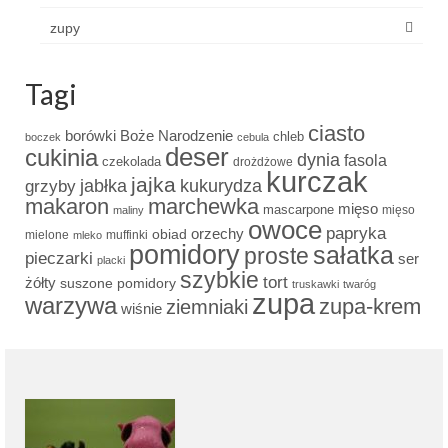
zupy
Tagi
ciasto
borówki
Boże Narodzenie
chleb
boczek
cebula
deser
cukinia
dynia
fasola
czekolada
drożdżowe
kurczak
jajka
grzyby
jabłka
kukurydza
makaron
marchewka
mięso
mascarpone
mięso
maliny
owoce
papryka
obiad
orzechy
mielone
muffinki
mleko
pomidory
sałatka
proste
pieczarki
ser
placki
szybkie
tort
żółty
suszone pomidory
truskawki
twaróg
zupa
warzywa
zupa-krem
ziemniaki
wiśnie