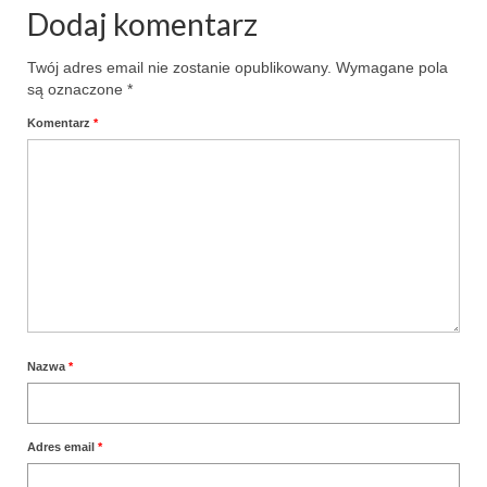
Wielkanoc
Dodaj komentarz
Boże Narodzenie
Twój adres email nie zostanie opublikowany.
Wymagane pola
poza kuchnią
są oznaczone
*
Komentarz
*
Smoki
Nazwa
*
Adres email
*