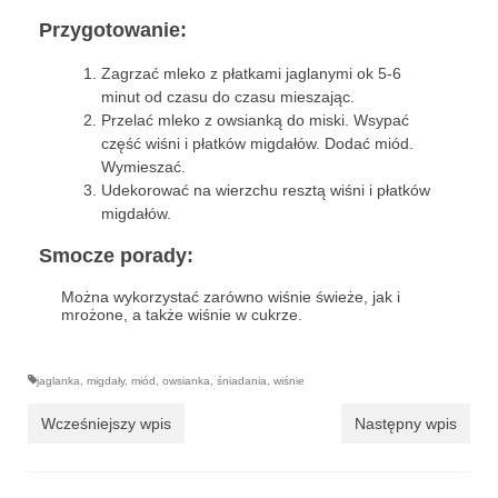
Przygotowanie:
przekąski
Zagrzać mleko z płatkami jaglanymi ok 5-6
zapiekanki
minut od czasu do czasu mieszając.
Przelać mleko z owsianką do miski. Wsypać
chleby
część wiśni i płatków migdałów. Dodać miód.
Wymieszać.
sosy i pasty
Udekorować na wierzchu resztą wiśni i płatków
migdałów.
napoje
Smocze porady:
fit
Można wykorzystać zarówno wiśnie świeże, jak i
mrożone, a także wiśnie w cukrze.
specjalne okazje
na imprezę
jaglanka
,
migdały
,
miód
,
owsianka
,
śniadania
,
wiśnie
na grilla
Wcześniejszy wpis
Następny wpis
karnawał