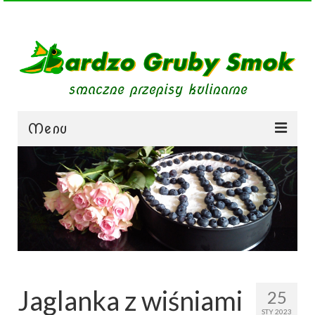
smaczne przepisy kulinarne
Menu
zupy
obiady
dania mięsne
dania bezmięsne
dania mączne
Jaglanka z wiśniami
25
jednogarnkowe
STY 2023