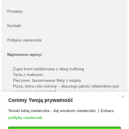
Przepisy
Kontakt
Polityka ciasteczek
Najnowsze wpisy:
Zupa krem kalafiorowa z oliwą truflową
Tarta z malinami
Pieczone, faszerowane filety z indyka
Pizza, która robi różnicę – dlaczego jakość składników jest
ważniejsza niż dodatki?
Jajka faszerowane awokado
Cenimy Twoją prywatność
Smoki lubią ciasteczka - daj smokom ciasteczko :) Zobacz
© 2026 Bardzo Gruby Smok - WordPress Theme by
Kadence WP
politykę ciasteczek