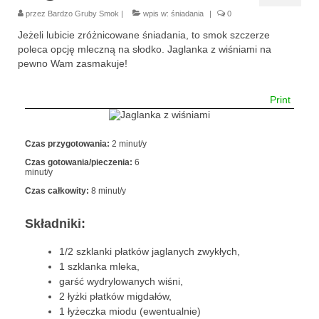
przez
Bardzo Gruby Smok
|
wpis w:
śniadania
|
0
makaron i ryż
Jeżeli lubicie zróżnicowane śniadania, to smok szczerze
poleca opcję mleczną na słodko. Jaglanka z wiśniami na
sałatki
pewno Wam zasmakuje!
desery
Print
torty
ciasta
Czas przygotowania:
2 minut/y
Czas gotowania/pieczenia:
6
ciasteczka
minut/y
Czas całkowity:
8 minut/y
muffinki
Składniki:
bez pieczenia
1/2 szklanki płatków jaglanych zwykłych,
inne
1 szklanka mleka,
garść wydrylowanych wiśni,
pizze
2 łyżki płatków migdałów,
1 łyżeczka miodu (ewentualnie)
śniadania