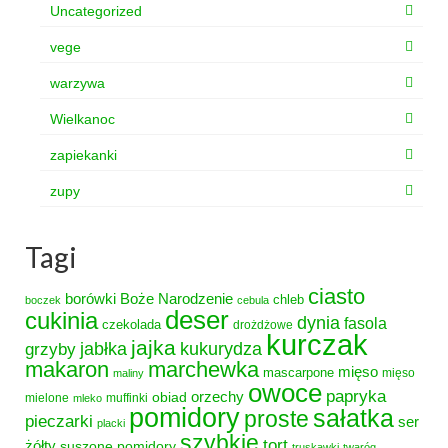
Uncategorized
vege
warzywa
Wielkanoc
zapiekanki
zupy
Tagi
ciasto
borówki
Boże Narodzenie
chleb
boczek
cebula
deser
cukinia
dynia
fasola
czekolada
drożdżowe
kurczak
jajka
grzyby
jabłka
kukurydza
makaron
marchewka
mięso
mascarpone
mięso
maliny
owoce
papryka
obiad
orzechy
mielone
muffinki
mleko
pomidory
sałatka
proste
pieczarki
ser
placki
szybkie
tort
żółty
suszone pomidory
truskawki
twaróg