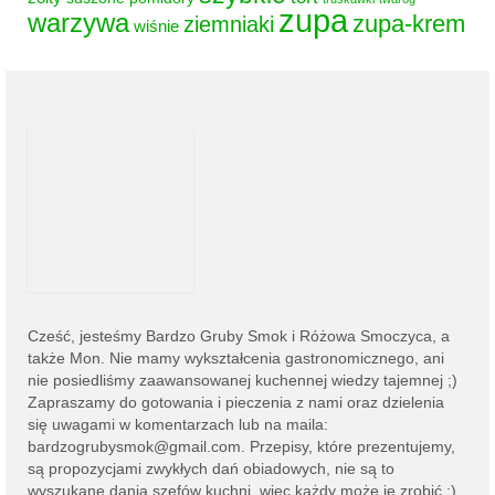
zupa
warzywa
zupa-krem
ziemniaki
wiśnie
Cześć, jesteśmy
Bardzo Gruby Smok i
Różowa Smoczyca,
a
także Mon. Nie mamy wykształcenia gastronomicznego, ani
nie posiedliśmy zaawansowanej kuchennej wiedzy tajemnej ;)
Zapraszamy do gotowania i pieczenia z nami oraz dzielenia
się uwagami w komentarzach lub na
maila:
bardzogrubysmok@gmail.com
. Przepisy, które prezentujemy,
są propozycjami zwykłych dań obiadowych, nie są to
wyszukane dania szefów kuchni, więc każdy może je zrobić :)