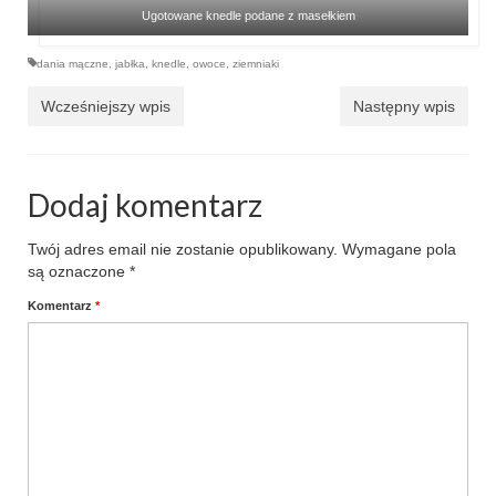
Ugotowane knedle podane z masełkiem
dania mączne
,
jabłka
,
knedle
,
owoce
,
ziemniaki
Wcześniejszy wpis
Następny wpis
Dodaj komentarz
Twój adres email nie zostanie opublikowany.
Wymagane pola
są oznaczone
*
Komentarz
*