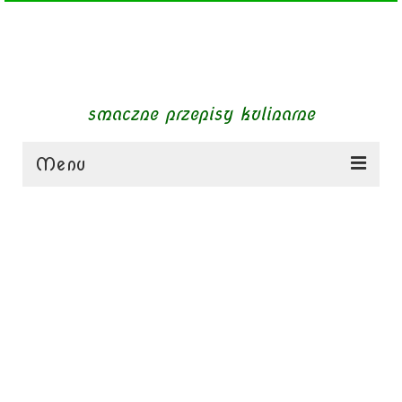
smaczne przepisy kulinarne
Menu
zupy
obiady
dania mięsne
dania bezmięsne
dania mączne
jednogarnkowe