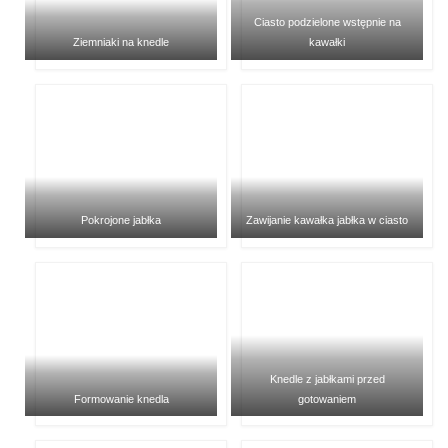
Ciasto podzielone wstępnie na
Ziemniaki na knedle
kawałki
Pokrojone jabłka
Zawijanie kawałka jabłka w ciasto
Knedle z jabłkami przed
Formowanie knedla
gotowaniem