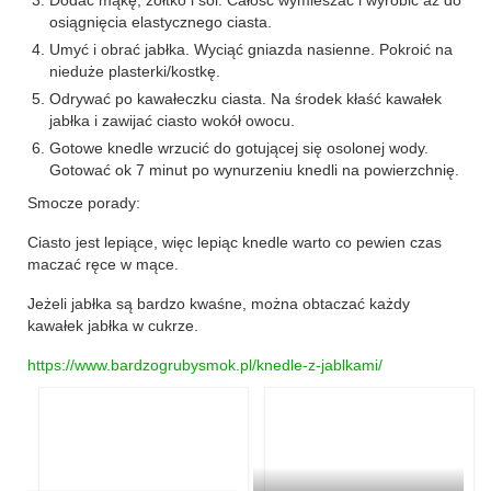
Wielkanoc
Dodać mąkę, żółtko i sól. Całość wymieszać i wyrobić aż do
osiągnięcia elastycznego ciasta.
Boże Narodzenie
Umyć i obrać jabłka. Wyciąć gniazda nasienne. Pokroić na
nieduże plasterki/kostkę.
poza kuchnią
Odrywać po kawałeczku ciasta. Na środek kłaść kawałek
jabłka i zawijać ciasto wokół owocu.
Smoki
Gotowe knedle wrzucić do gotującej się osolonej wody.
Gotować ok 7 minut po wynurzeniu knedli na powierzchnię.
Smocze porady:
Ciasto jest lepiące, więc lepiąc knedle warto co pewien czas
maczać ręce w mące.
Jeżeli jabłka są bardzo kwaśne, można obtaczać każdy
kawałek jabłka w cukrze.
https://www.bardzogrubysmok.pl/knedle-z-jablkami/