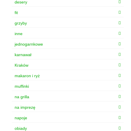
desery
fit
grzyby
inne
jednogarnkowe
karnawał
Kraków
makaron i ryż
muffinki
na grilla
na imprezę
napoje
obiady