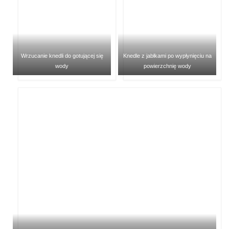
Wrzucanie knedli do gotującej się
Knedle z jabłkami po wypłynięciu na
wody
powierzchnię wody