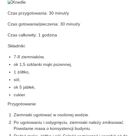
przekąski
Czas przygotowania:
30 minut/y
zapiekanki
Czas gotowania/pieczenia:
30 minut/y
Czas całkowity:
1 godzina
chleby
Składniki:
sosy i pasty
7-8 ziemniaków,
napoje
ok 1,5 szklanki mąki pszennej,
1 żółtko,
fit
sól,
specjalne okazje
ok 5 jabłek,
cukier.
na imprezę
Przygotowanie:
na grilla
Ziemniaki ugotować w osolonej wodzie.
Po ugotowaniu i ostygnięciu, ziemniaki należy zmiksować.
karnawał
Powstanie masa o konsystencji budyniu.