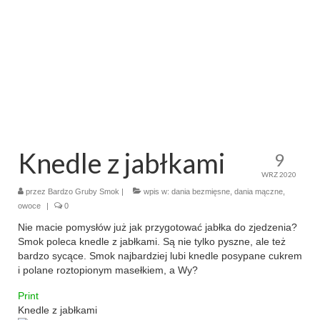
makaron i ryż
sałatki
desery
torty
ciasta
Knedle z jabłkami
9
ciasteczka
WRZ 2020
przez
Bardzo Gruby Smok
|
wpis w:
dania bezmięsne
,
dania mączne
,
muffinki
owoce
|
0
Nie macie pomysłów już jak przygotować jabłka do zjedzenia?
bez pieczenia
Smok poleca knedle z jabłkami. Są nie tylko pyszne, ale też
bardzo sycące. Smok najbardziej lubi knedle posypane cukrem
inne
i polane roztopionym masełkiem, a Wy?
pizze
Print
Knedle z jabłkami
śniadania