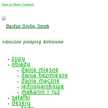
Skip to Main Content
smaczne przepisy kulinarne
zupy
obiady
dania mięsne
dania bezmięsne
dania mączne
jednogarnkowe
makaron i ryż
sałatki
desery