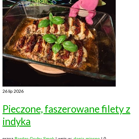
26
lip 2026
Pieczone, faszerowane filety z
indyka
przez
Bardzo Gruby Smok
|
wpis w:
dania mięsne
|
0