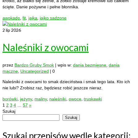
krótko, aż białko się zetnie, a żółtko zostaje kremowe lub całkiem
ścięte. Danie pożywne i pełne błonnika.
awokado
,
fit
,
jajka
,
jajko sadzone
2
lip 2026
Naleśniki z owocami
przez
Bardzo Gruby Smok
|
wpis w:
dania bezmięsne
,
dania
mączne
,
Uncategorized
|
0
Naleśniki z owocami to smak dzieciństwa i smak tego lata. Kto ich
nie lubi? Zrobisz raz, będziesz robić jeszcze nieraz.
borówki
,
jeżyny
,
maliny
,
naleśniki
,
owoce
,
truskawki
Stronicowanie
1
2
3
4
…
57
»
Szukaj
wpisów
Szukaj
Szukaj przepisów wedle kategorii: