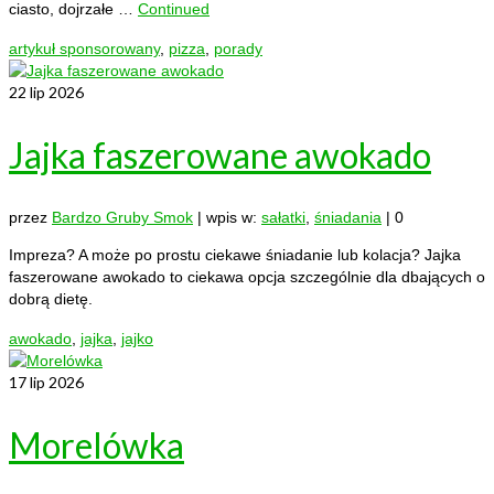
ciasto, dojrzałe …
Continued
artykuł sponsorowany
,
pizza
,
porady
22
lip 2026
Jajka faszerowane awokado
przez
Bardzo Gruby Smok
|
wpis w:
sałatki
,
śniadania
|
0
Impreza? A może po prostu ciekawe śniadanie lub kolacja? Jajka
faszerowane awokado to ciekawa opcja szczególnie dla dbających o
dobrą dietę.
awokado
,
jajka
,
jajko
17
lip 2026
Morelówka