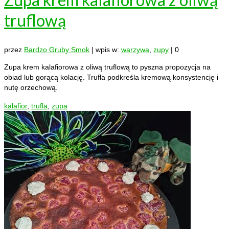
truflową
przez
Bardzo Gruby Smok
|
wpis w:
warzywa
,
zupy
|
0
Zupa krem kalafiorowa z oliwą truflową to pyszna propozycja na
obiad lub gorącą kolację. Trufla podkreśla kremową konsystencję i
nutę orzechową.
kalafior
,
trufla
,
zupa