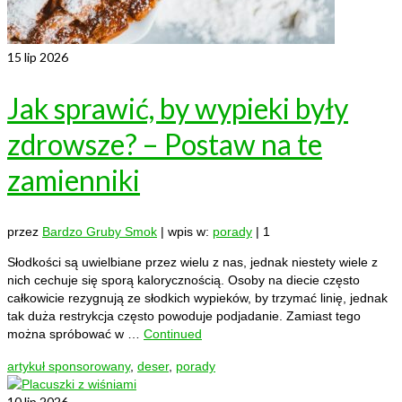
15
lip 2026
Jak sprawić, by wypieki były
zdrowsze? – Postaw na te
zamienniki
przez
Bardzo Gruby Smok
|
wpis w:
porady
|
1
Słodkości są uwielbiane przez wielu z nas, jednak niestety wiele z
nich cechuje się sporą kalorycznością. Osoby na diecie często
całkowicie rezygnują ze słodkich wypieków, by trzymać linię, jednak
tak duża restrykcja często powoduje podjadanie. Zamiast tego
można spróbować w …
Continued
artykuł sponsorowany
,
deser
,
porady
10
lip 2026