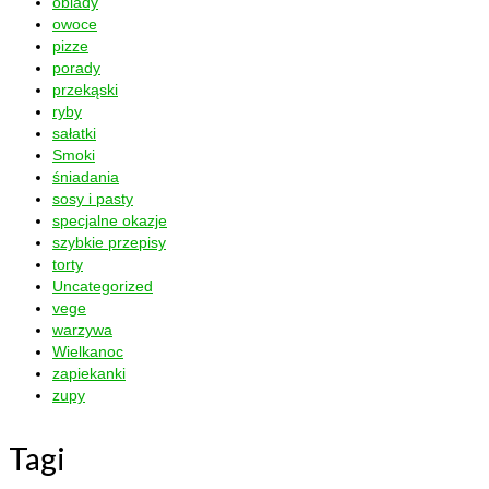
obiady
owoce
pizze
porady
przekąski
ryby
sałatki
Smoki
śniadania
sosy i pasty
specjalne okazje
szybkie przepisy
torty
Uncategorized
vege
warzywa
Wielkanoc
zapiekanki
zupy
Tagi