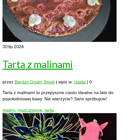
30
lip 2026
Tarta z malinami
przez
Bardzo Gruby Smok
|
wpis w:
ciasta
|
0
Tarta z malinami to przepyszne ciasto idealne na lato do
popołudniowej kawy. Nie wierzycie? Sami spróbujcie!
maliny
,
mascarpone
,
tarta