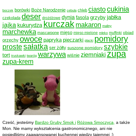
cukinia
ciasto
borówki
Boże Narodzenie
chleb
boczek
cebula
deser
dynia
grzyby
jabłka
fasola
czekolada
drożdżowe
kurczak
makaron
jajka
kukurydza
maliny
marchewka
mięso
obiad
mascarpone
mięso mielone
muffinki
mleko
owoce
pomidory
papryka
pieczarki
orzechy
placki
sałatka
proste
szybkie
ser żółty
suszone pomidory
zupa
warzywa
ziemniaki
tort
wiśnie
truskawki
twaróg
zupa-krem
Cześć, jesteśmy
Bardzo Gruby Smok i
Różowa Smoczyca,
a także
Mon. Nie mamy wykształcenia gastronomicznego, ani nie
posiedliśmy zaawansowanej kuchennej wiedzy tajemnej ;)