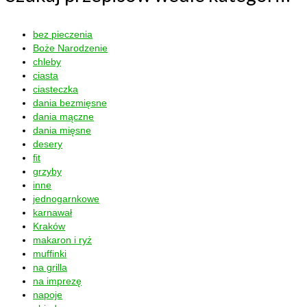
bez pieczenia
Boże Narodzenie
chleby
ciasta
ciasteczka
dania bezmięsne
dania mączne
dania mięsne
desery
fit
grzyby
inne
jednogarnkowe
karnawał
Kraków
makaron i ryż
muffinki
na grilla
na imprezę
napoje