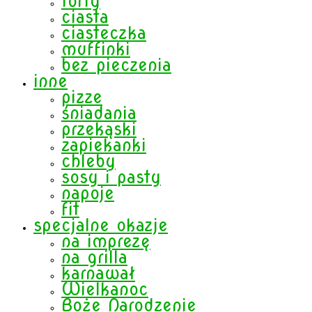
torty
ciasta
ciasteczka
muffinki
bez pieczenia
inne
pizze
śniadania
przekąski
zapiekanki
chleby
sosy i pasty
napoje
fit
specjalne okazje
na imprezę
na grilla
karnawał
Wielkanoc
Boże Narodzenie