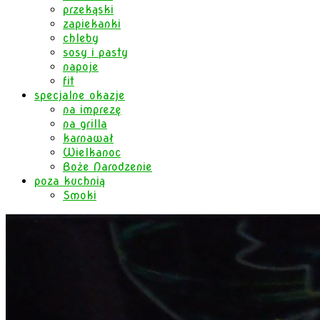
przekąski
zapiekanki
chleby
sosy i pasty
napoje
fit
specjalne okazje
na imprezę
na grilla
karnawał
Wielkanoc
Boże Narodzenie
poza kuchnią
Smoki