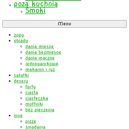
poza kuchnią
Smoki
Menu
zupy
obiady
dania mięsne
dania bezmięsne
dania mączne
jednogarnkowe
makaron i ryż
sałatki
desery
torty
ciasta
ciasteczka
muffinki
bez pieczenia
inne
pizze
śniadania