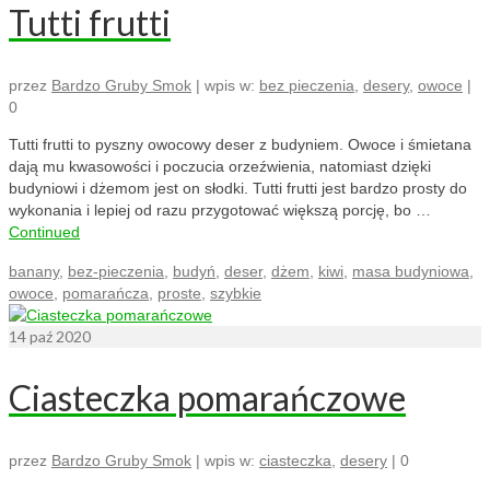
Tutti frutti
przez
Bardzo Gruby Smok
|
wpis w:
bez pieczenia
,
desery
,
owoce
|
0
Tutti frutti to pyszny owocowy deser z budyniem. Owoce i śmietana
dają mu kwasowości i poczucia orzeźwienia, natomiast dzięki
budyniowi i dżemom jest on słodki. Tutti frutti jest bardzo prosty do
wykonania i lepiej od razu przygotować większą porcję, bo …
Continued
banany
,
bez-pieczenia
,
budyń
,
deser
,
dżem
,
kiwi
,
masa budyniowa
,
owoce
,
pomarańcza
,
proste
,
szybkie
14
paź 2020
Ciasteczka pomarańczowe
przez
Bardzo Gruby Smok
|
wpis w:
ciasteczka
,
desery
|
0