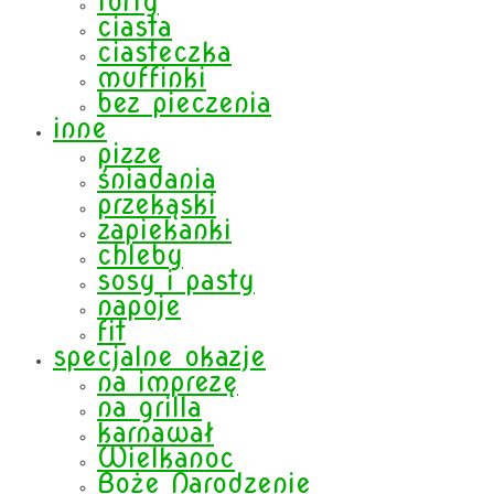
torty
ciasta
ciasteczka
muffinki
bez pieczenia
inne
pizze
śniadania
przekąski
zapiekanki
chleby
sosy i pasty
napoje
fit
specjalne okazje
na imprezę
na grilla
karnawał
Wielkanoc
Boże Narodzenie