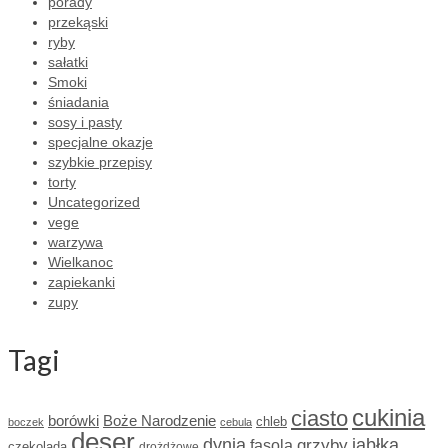
porady
przekąski
ryby
sałatki
Smoki
śniadania
sosy i pasty
specjalne okazje
szybkie przepisy
torty
Uncategorized
vege
warzywa
Wielkanoc
zapiekanki
zupy
Tagi
cukinia
ciasto
borówki
Boże Narodzenie
chleb
boczek
cebula
deser
dynia
grzyby
jabłka
fasola
czekolada
drożdżowe