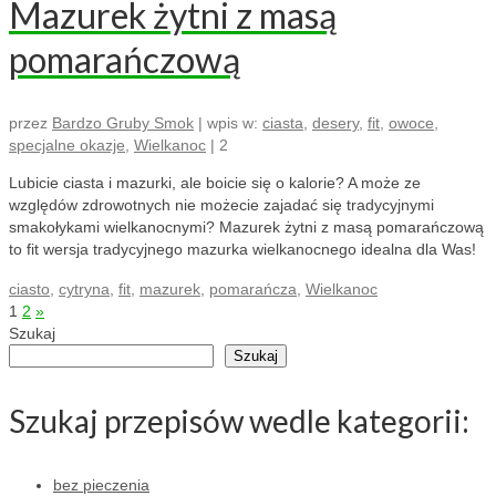
Mazurek żytni z masą
pomarańczową
przez
Bardzo Gruby Smok
|
wpis w:
ciasta
,
desery
,
fit
,
owoce
,
specjalne okazje
,
Wielkanoc
|
2
Lubicie ciasta i mazurki, ale boicie się o kalorie? A może ze
względów zdrowotnych nie możecie zajadać się tradycyjnymi
smakołykami wielkanocnymi? Mazurek żytni z masą pomarańczową
to fit wersja tradycyjnego mazurka wielkanocnego idealna dla Was!
ciasto
,
cytryna
,
fit
,
mazurek
,
pomarańcza
,
Wielkanoc
Stronicowanie
1
2
»
Szukaj
wpisów
Szukaj
Szukaj przepisów wedle kategorii:
bez pieczenia