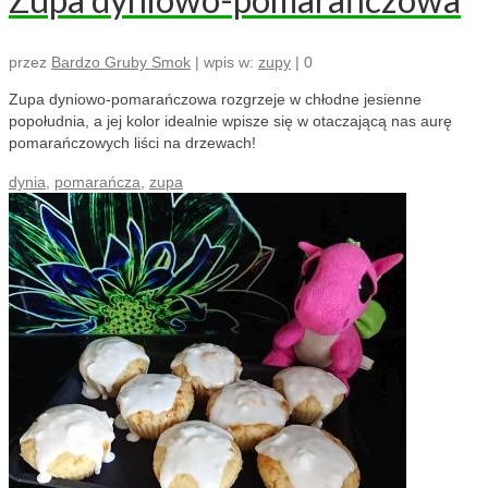
przez
Bardzo Gruby Smok
|
wpis w:
zupy
|
0
Zupa dyniowo-pomarańczowa rozgrzeje w chłodne jesienne
popołudnia, a jej kolor idealnie wpisze się w otaczającą nas aurę
pomarańczowych liści na drzewach!
dynia
,
pomarańcza
,
zupa