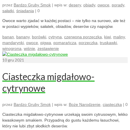
przez
Bardzo Gruby Smok
|
wpis w:
desery
,
obiady
,
owoce
,
porady
,
sałatki
,
śniadania
|
0
Owoce warto zjadać w każdej postaci – nie tylko na surowo, ale też
w postaci wypieków, sałatek, obiadów, deserów czy napojów.
banan
,
banany
,
borówki
,
cytryna
,
czerwona porzeczka
,
kiwi
,
maliny
,
mandarynki
,
owoce
,
pigwa
,
pomarańcza
,
porzeczka
,
truskawki
,
winogrona
,
wiśnie
,
zestawienie
10
gru 2021
Ciasteczka migdałowo-
cytrynowe
przez
Bardzo Gruby Smok
|
wpis w:
Boże Narodzenie
,
ciasteczka
|
0
Ciasteczka migdałowo-cytrynowe urzekają swoim cytrusowym, lekko
kwaskowym smakiem. Przypadną do gustu każdemu łasuchowi,
który nie lubi zbyt słodkich deserów.