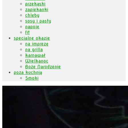
przekąski
zapiekanki
chleby
sosy i pasty
napoje
fit
specjalne okazje
na imprezę
na grilla
karnawał
Wielkanoc
Boże Narodzenie
poza kuchnią
Smoki