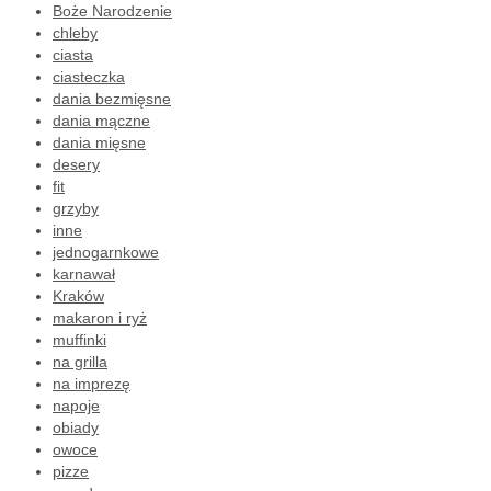
Boże Narodzenie
chleby
ciasta
ciasteczka
dania bezmięsne
dania mączne
dania mięsne
desery
fit
grzyby
inne
jednogarnkowe
karnawał
Kraków
makaron i ryż
muffinki
na grilla
na imprezę
napoje
obiady
owoce
pizze