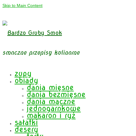
Skip to Main Content
smaczne przepisy kulinarne
zupy
obiady
dania mięsne
dania bezmięsne
dania mączne
jednogarnkowe
makaron i ryż
sałatki
desery