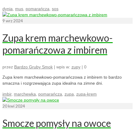
dynia
,
mus
,
pomarańcza
,
sos
9
wrz 2024
Zupa krem marchewkowo-
pomarańczowa z imbirem
przez
Bardzo Gruby Smok
|
wpis w:
zupy
|
0
Zupa krem marchewkowo-pomarańczowa z imbirem to bardzo
smaczna i rozgrzewająca zupa idealna na zimne dni.
imbir
,
marchewka
,
pomarańcza
,
zupa
,
zupa-krem
20
kwi 2024
Smocze pomysły na owoce