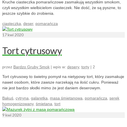
Kruche ciasteczka pomarańczowe zasmakują wszystkim smokom,
czyli wszystkim wielbicielom ciasteczek. Nie dość, że są pyszne, to
jeszcze szybkie do zrobienia.
ciasteczka
,
deser
,
pomarańcza
17
kwi 2020
Tort cytrusowy
przez
Bardzo Gruby Smok
|
wpis w:
desery
,
torty
|
2
Tort cytrusowy to świetny pomysł na nietypowy tort, który zasmakuje
nawet osobom, które zawsze narzekają na ilość cukru. Ponieważ
nie jest bardzo słodki mimo że jest daniem deserowym.
Bakuś
,
cytryna
,
galaretka
,
masa śmietanowa
,
pomarańcza
,
serek
homogenizowany
,
śmietana
,
tort
9
kwi 2020