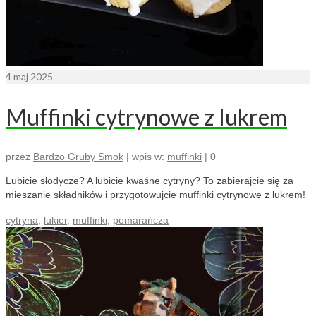
4
maj 2025
Muffinki cytrynowe z lukrem
przez
Bardzo Gruby Smok
|
wpis w:
muffinki
|
0
Lubicie słodycze? A lubicie kwaśne cytryny? To zabierajcie się za
mieszanie składników i przygotowujcie muffinki cytrynowe z lukrem!
cytryna
,
lukier
,
muffinki
,
pomarańcza