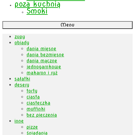
poza kuchnią
Smoki
Menu
zupy
obiady
dania mięsne
dania bezmięsne
dania mączne
jednogarnkowe
makaron i ryż
sałatki
desery
torty
ciasta
ciasteczka
muffinki
bez pieczenia
inne
pizze
śniadania