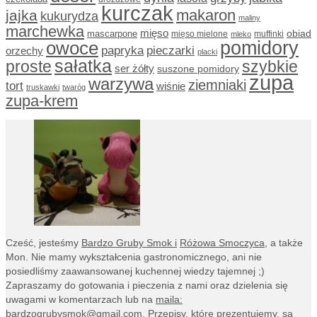
kurczak
makaron
jajka
kukurydza
maliny
marchewka
mięso
obiad
mascarpone
mięso mielone
muffinki
mleko
owoce
pomidory
papryka
pieczarki
orzechy
placki
sałatka
proste
szybkie
ser żółty
suszone pomidory
zupa
warzywa
ziemniaki
tort
wiśnie
truskawki
twaróg
zupa-krem
Cześć, jesteśmy
Bardzo Gruby Smok i
Różowa Smoczyca,
a także
Mon. Nie mamy wykształcenia gastronomicznego, ani nie
posiedliśmy zaawansowanej kuchennej wiedzy tajemnej ;)
Zapraszamy do gotowania i pieczenia z nami oraz dzielenia się
uwagami w komentarzach lub na
maila:
bardzogrubysmok@gmail.com
. Przepisy, które prezentujemy, są