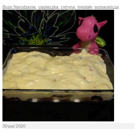
Boże Narodzenie
,
ciasteczka
,
cytryna
,
migdały
,
pomarańcza
30
paź 2020