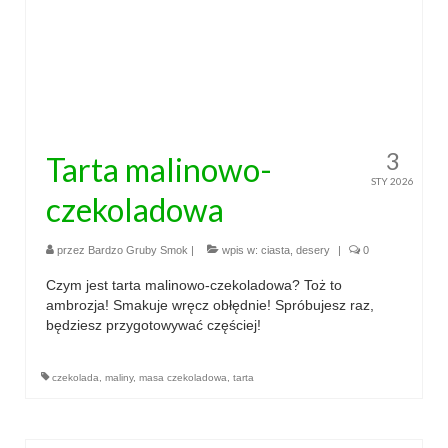
3
Tarta malinowo-
STY 2026
czekoladowa
przez
Bardzo Gruby Smok
|
wpis w:
ciasta
,
desery
|
0
Czym jest tarta malinowo-czekoladowa? Toż to
ambrozja! Smakuje wręcz obłędnie! Spróbujesz raz,
będziesz przygotowywać częściej!
czekolada
,
maliny
,
masa czekoladowa
,
tarta