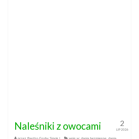
Wielkanoc
Boże Narodzenie
poza kuchnią
Smoki
2
Naleśniki z owocami
LIP 2026
przez
Bardzo Gruby Smok
|
wpis w:
dania bezmięsne
,
dania