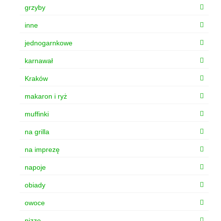
grzyby
inne
jednogarnkowe
karnawał
Kraków
makaron i ryż
muffinki
na grilla
na imprezę
napoje
obiady
owoce
pizze