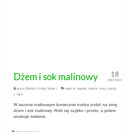
18
Dżem i sok malinowy
WRZ 2023
przez
Bardzo Gruby Smok
|
wpis w:
napoje
,
owoce
,
sosy i pasty
|
0
W sezonie malinowym koniecznie trzeba zrobić na zimę
dżem i sok malinowy. Robi się szybko i prosto, a potem
smakuje świetnie.
dżem
,
maliny
,
sok