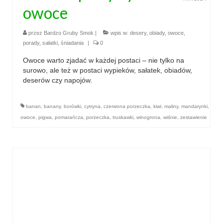
owoce
przez
Bardzo Gruby Smok
|
wpis w:
desery
,
obiady
,
owoce
,
porady
,
sałatki
,
śniadania
|
0
Owoce warto zjadać w każdej postaci – nie tylko na
surowo, ale też w postaci wypieków, sałatek, obiadów,
deserów czy napojów.
banan
,
banany
,
borówki
,
cytryna
,
czerwona porzeczka
,
kiwi
,
maliny
,
mandarynki
,
owoce
,
pigwa
,
pomarańcza
,
porzeczka
,
truskawki
,
winogrona
,
wiśnie
,
zestawienie