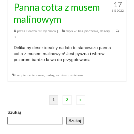
17
Panna cotta z musem
SIE 2022
malinowym
przez
Bardzo Gruby Smok
|
wpis w:
bez pieczenia
,
desery
|
0
Delikatny deser idealny na lato to stanowczo panna
cotta z musem malinowym! Jest pyszna i wbrew
pozorom bardzo łatwa do przygotowania.
bez pieczenia
,
deser
,
maliny
,
na zimno
,
śmietana
Stronicowanie
1
2
»
wpisów
Szukaj
Szukaj