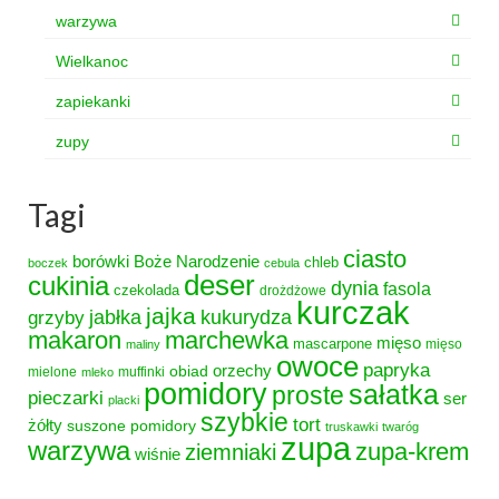
warzywa
Wielkanoc
zapiekanki
zupy
Tagi
ciasto
borówki
Boże Narodzenie
chleb
boczek
cebula
deser
cukinia
dynia
fasola
czekolada
drożdżowe
kurczak
jajka
grzyby
jabłka
kukurydza
makaron
marchewka
mięso
mascarpone
mięso
maliny
owoce
papryka
obiad
orzechy
mielone
muffinki
mleko
pomidory
sałatka
proste
pieczarki
ser
placki
szybkie
tort
żółty
suszone pomidory
truskawki
twaróg
zupa
warzywa
zupa-krem
ziemniaki
wiśnie