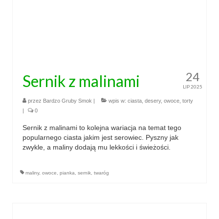
24
Sernik z malinami
LIP 2025
przez
Bardzo Gruby Smok
|
wpis w:
ciasta
,
desery
,
owoce
,
torty
|
0
Sernik z malinami to kolejna wariacja na temat tego
popularnego ciasta jakim jest serowiec. Pyszny jak
zwykle, a maliny dodają mu lekkości i świeżości.
maliny
,
owoce
,
pianka
,
sernik
,
twaróg