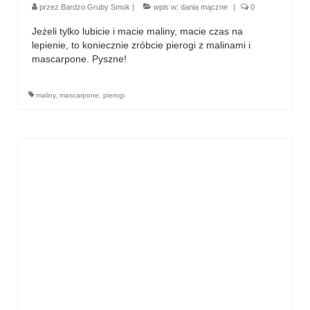
przez
Bardzo Gruby Smok
|
wpis w:
dania mączne
|
0
Jeżeli tylko lubicie i macie maliny, macie czas na
lepienie, to koniecznie zróbcie pierogi z malinami i
mascarpone. Pyszne!
maliny
,
mascarpone
,
pierogi