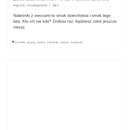
mączne
,
Uncategorized
|
0
Naleśniki z owocami to smak dzieciństwa i smak tego
lata. Kto ich nie lubi? Zrobisz raz, będziesz robić jeszcze
nieraz.
borówki
,
jeżyny
,
maliny
,
naleśniki
,
owoce
,
truskawki