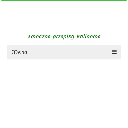
smaczne przepisy kulinarne
Menu
zupy
obiady
dania mięsne
dania bezmięsne
dania mączne
jednogarnkowe