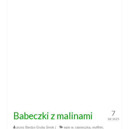
7
Babeczki z malinami
SIE 2025
przez
Bardzo Gruby Smok
|
wpis w:
ciasteczka
,
muffinki
,