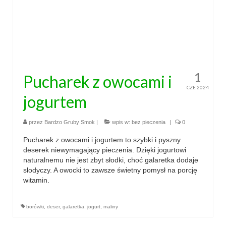
1
Pucharek z owocami i
CZE 2024
jogurtem
przez
Bardzo Gruby Smok
|
wpis w:
bez pieczenia
|
0
Pucharek z owocami i jogurtem to szybki i pyszny
deserek niewymagający pieczenia. Dzięki jogurtowi
naturalnemu nie jest zbyt słodki, choć galaretka dodaje
słodyczy. A owocki to zawsze świetny pomysł na porcję
witamin.
borówki
,
deser
,
galaretka
,
jogurt
,
maliny