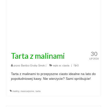
przekąski
zapiekanki
chleby
sosy i pasty
napoje
30
Tarta z malinami
fit
LIP 2026
przez
Bardzo Gruby Smok
|
wpis w:
ciasta
|
0
specjalne okazje
Tarta z malinami to przepyszne ciasto idealne na lato do
na imprezę
popołudniowej kawy. Nie wierzycie? Sami spróbujcie!
na grilla
maliny
,
mascarpone
,
tarta
karnawał