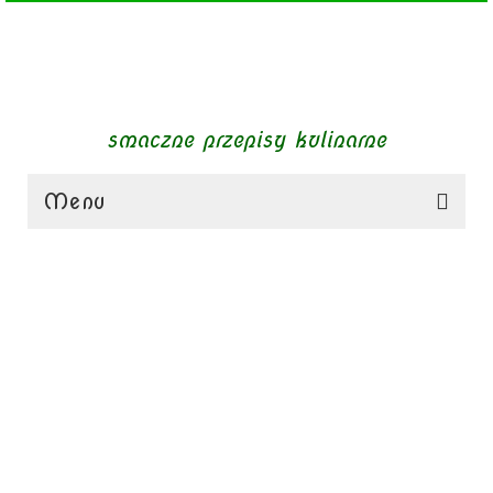
smaczne przepisy kulinarne
Menu
zupy
obiady
dania mięsne
dania bezmięsne
dania mączne
jednogarnkowe