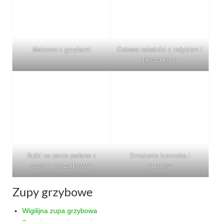
Makaron z grzybami
Gotowe naleśniki z indykiem i
pieczarkami
Bułki na parze podane z
Smażenie kurczaka i
sosem pieczarkowym
grzybów
Zupy grzybowe
Wigilijna zupa grzybowa