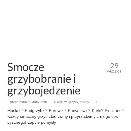
makaron i ryż
sałatki
desery
torty
ciasta
Smocze
29
ciasteczka
WRZ 2023
grzybobranie i
muffinki
grzybojedzenie
bez pieczenia
przez
Bardzo Gruby Smok
|
wpis w:
grzyby
,
obiady
|
0
inne
Maślaki? Podgrzybki? Borowiki? Prawdziwki? Kurki? Pieczarki?
Każdy smaczny grzyb zbierzemy i przyrządzimy z niego coś
pizze
pysznego! Łapcie pomysły
śniadania