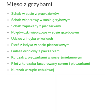
Mięso z grzybami
przekąski
Schab w sosie z prawdziwków
zapiekanki
Schab wieprzowy w sosie grzybowym
Schab zapiekany z pieczarkami
chleby
Polędwiczki wieprzowe w sosie grzybowym
Udziec z indyka w kurkach
sosy i pasty
Pierś z indyka w sosie pieczarkowym
napoje
Gulasz drobiowy z pieczarkami
Kurczak z pieczarkami w sosie śmietanowym
fit
Filet z kurczaka faszerowany serem i pieczarkami
Kurczak w zupie cebulowej
specjalne okazje
na imprezę
na grilla
karnawał