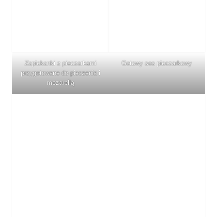
Zapiekanki z pieczarkami
Gotowy sos pieczarkowy
przygotowane do pieczenia i
mozarellą