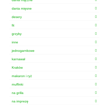
dania mięsne
desery
fit
grzyby
inne
jednogarnkowe
karnawał
Kraków
makaron i ryż
muffinki
na grilla
na imprezę