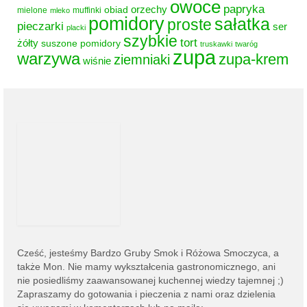
owoce
papryka
obiad
orzechy
mielone
muffinki
mleko
pomidory
sałatka
proste
pieczarki
ser
placki
szybkie
tort
żółty
suszone pomidory
truskawki
twaróg
zupa
warzywa
zupa-krem
ziemniaki
wiśnie
Cześć, jesteśmy
Bardzo Gruby Smok i
Różowa Smoczyca,
a
także Mon. Nie mamy wykształcenia gastronomicznego, ani
nie posiedliśmy zaawansowanej kuchennej wiedzy tajemnej ;)
Zapraszamy do gotowania i pieczenia z nami oraz dzielenia