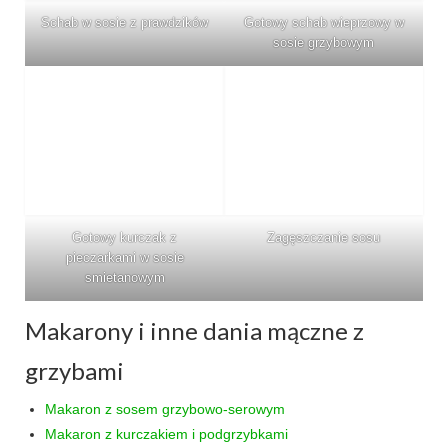
Wielkanoc
Schab w sosie z prawdzików
Gotowy schab wieprzowy w
Boże Narodzenie
sosie grzybowym
poza kuchnią
Smoki
Gotowy kurczak z
Zagęszczanie sosu
pieczarkami w sosie
smietanowym
Makarony i inne dania mączne z
grzybami
Makaron z sosem grzybowo-serowym
Makaron z kurczakiem i podgrzybkami