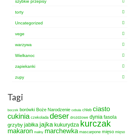
szybkie przepisy
torty
Uncategorized
vege
warzywa
Wielkanoc
zapiekanki
zupy
Tagi
ciasto
borówki
Boże Narodzenie
chleb
boczek
cebula
deser
cukinia
dynia
fasola
czekolada
drożdżowe
kurczak
jajka
grzyby
jabłka
kukurydza
makaron
marchewka
mięso
mascarpone
mięso
maliny