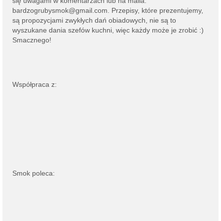
się uwagami w komentarzach lub na
maila:
bardzogrubysmok@gmail.com
. Przepisy, które prezentujemy,
są propozycjami zwykłych dań obiadowych, nie są to
wyszukane dania szefów kuchni, więc każdy może je zrobić :)
Smacznego!
Współpraca z:
Smok poleca: