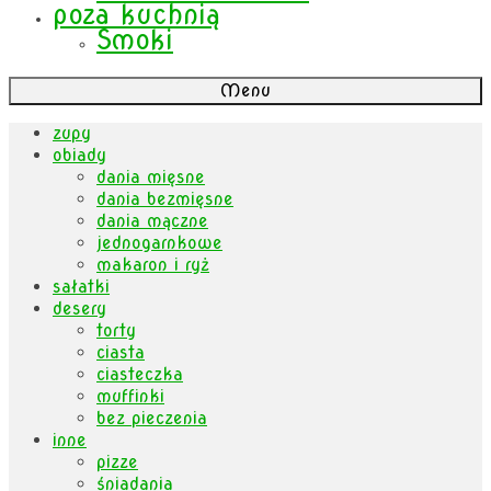
poza kuchnią
Smoki
Menu
zupy
obiady
dania mięsne
dania bezmięsne
dania mączne
jednogarnkowe
makaron i ryż
sałatki
desery
torty
ciasta
ciasteczka
muffinki
bez pieczenia
inne
pizze
śniadania