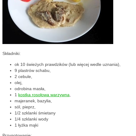
Składniki:
ok 10 świeżych prawdzików (lub więcej wedle uznania),
9 plastrów schabu,
2 cebule,
olej,
odrobina masła,
1
kostka rosołowa warzywna
,
majeranek, bazylia,
sól, pieprz,
1/2 szklanki śmietany
1/4 szklanki wody
1 łyżka mąki
Przygotowanie: