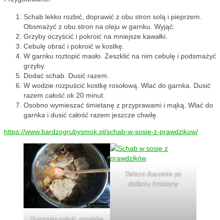
Schab lekko rozbić, doprawić z obu stron solą i pieprzem.
Obsmażyć z obu stron na oleju w garnku. Wyjąć.
Grzyby oczyścić i pokroić na mniejsze kawałki.
Cebulę obrać i pokroić w kostkę.
W garnku roztopić masło. Zeszklić na nim cebulę i podsmażyć
grzyby.
Dodać schab. Dusić razem.
W wodzie rozpuścić kostkę rosołową. Wlać do garnka. Dusić
razem całość ok 20 minut.
Osobno wymieszać śmietanę z przyprawami i mąką. Wlać do
garnka i dusić całość razem jeszcze chwilę.
https://www.bardzogrubysmok.pl/schab-w-sosie-z-prawdzikow/
Dalsze duszenie po
dodaniu śmietany
Duszenie cebuli, grzybów