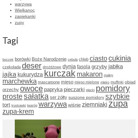
warzywa
Wielkanoc
zapiekanki
zupy
Tagi
cukinia
ciasto
borówki
Boże Narodzenie
chleb
boczek
cebula
deser
dynia
grzyby
jabłka
fasola
czekolada
drożdżowe
kurczak
makaron
jajka
kukurydza
maliny
marchewka
mięso
obiad
mascarpone
mięso mielone
muffinki
mleko
owoce
pomidory
papryka
pieczarki
orzechy
placki
sałatka
proste
szybkie
ser żółty
suszone pomidory
zupa
warzywa
ziemniaki
tort
wiśnie
truskawki
twaróg
zupa-krem