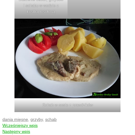
i schabu w wodzie z
kostką rosołową
Schab w sosie z prawdzików
dania mięsne
,
grzyby
,
schab
Wcześniejszy wpis
Następny wpis