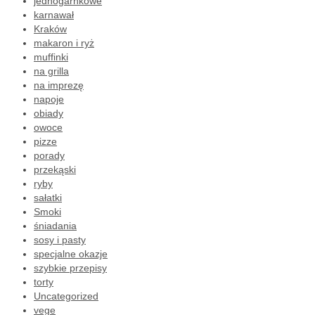
jednogarnkowe
karnawał
Kraków
makaron i ryż
muffinki
na grilla
na imprezę
napoje
obiady
owoce
pizze
porady
przekąski
ryby
sałatki
Smoki
śniadania
sosy i pasty
specjalne okazje
szybkie przepisy
torty
Uncategorized
vege