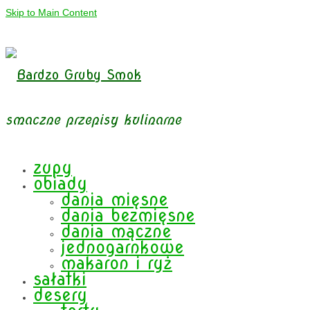
Skip to Main Content
smaczne przepisy kulinarne
zupy
obiady
dania mięsne
dania bezmięsne
dania mączne
jednogarnkowe
makaron i ryż
sałatki
desery