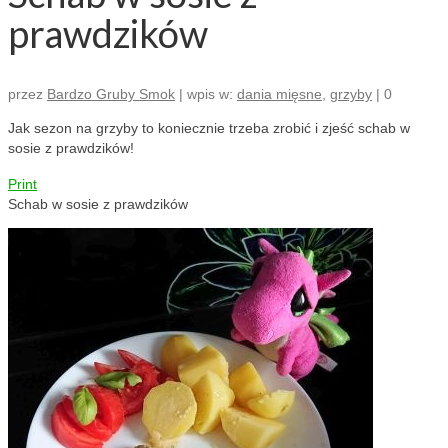
prawdzików
przez
Bardzo Gruby Smok
|
wpis w:
dania mięsne
,
grzyby
|
0
Jak sezon na grzyby to koniecznie trzeba zrobić i zjeść schab w
sosie z prawdzików!
Print
Schab w sosie z prawdzików