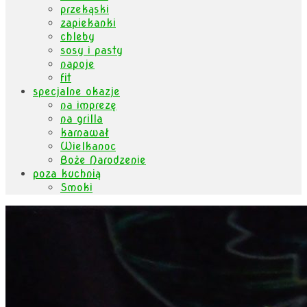
przekąski
zapiekanki
chleby
sosy i pasty
napoje
fit
specjalne okazje
na imprezę
na grilla
karnawał
Wielkanoc
Boże Narodzenie
poza kuchnią
Smoki