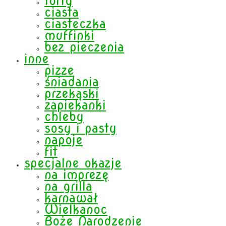
torty
ciasta
ciasteczka
muffinki
bez pieczenia
inne
pizze
śniadania
przekąski
zapiekanki
chleby
sosy i pasty
napoje
fit
specjalne okazje
na imprezę
na grilla
karnawał
Wielkanoc
Boże Narodzenie