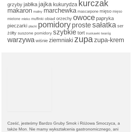
kurczak
jajka
grzyby
jabłka
kukurydza
makaron
marchewka
mięso
mascarpone
mięso
maliny
owoce
papryka
obiad
orzechy
mielone
muffinki
mleko
pomidory
sałatka
proste
pieczarki
ser
placki
szybkie
tort
żółty
suszone pomidory
truskawki
twaróg
zupa
warzywa
zupa-krem
ziemniaki
wiśnie
Cześć, jesteśmy
Bardzo Gruby Smok i
Różowa Smoczyca,
a
także Mon. Nie mamy wykształcenia gastronomicznego, ani