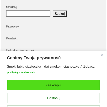
Szukaj
Szukaj
Przepisy
Kontakt
Polityka ciasteczek
Cenimy Twoją prywatność
Najnowsze wpisy:
Smoki lubią ciasteczka - daj smokom ciasteczko :) Zobacz
politykę ciasteczek
Zupa krem kalafiorowa z oliwą truflową
Tarta z malinami
Pieczone, faszerowane filety z indyka
Zaakcepuj
Pizza, która robi różnicę – dlaczego jakość składników jest
ważniejsza niż dodatki?
Dostosuj
Jajka faszerowane awokado