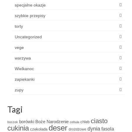
specjalne okazje
szybkie przepisy
torty
Uncategorized
vege
warzywa
Wielkanoc
zapiekanki
zupy
Tagi
ciasto
borówki
Boże Narodzenie
chleb
boczek
cebula
deser
cukinia
dynia
fasola
czekolada
drożdżowe