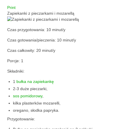
Print
przekąski
Zapiekanki z pieczarkami i mozarellą
zapiekanki
Czas przygotowania:
10 minut/y
chleby
Czas gotowania/pieczenia:
10 minut/y
sosy i pasty
Czas całkowity:
20 minut/y
napoje
Porcje:
1
fit
Składniki:
specjalne okazje
1
bułka na zapiekankę
2-3 duże pieczarki,
na imprezę
sos pomidorowy
,
kilka plasterków mozarelli,
na grilla
oregano, słodka papryka.
karnawał
Przygotowanie: