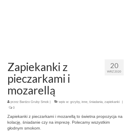
makaron i ryż
sałatki
desery
torty
ciasta
Zapiekanki z
20
ciasteczka
WRZ 2020
pieczarkami i
muffinki
mozarellą
bez pieczenia
przez
Bardzo Gruby Smok
|
wpis w:
grzyby
,
inne
,
śniadania
,
zapiekanki
|
inne
0
Zapiekanki z pieczarkami i mozarellą to świetna propozycja na
pizze
kolację, śniadanie czy na imprezę. Polecamy wszystkim
głodnym smokom.
śniadania