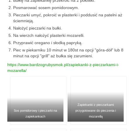
Wielkanoc
Bułkę na zapiekankę przekroić na 2 połówki.
Posmarować sosem pomidorowym.
Boże Narodzenie
Pieczarki umyć, pokroić w plasterki i poddusić na patelni aż
ściemnieją.
poza kuchnią
Nałożyć pieczarki na bułki.
Na wierzch nałożyć plasterki mozarelli.
Smoki
Przyprawić oregano i słodką papryką.
Piec w piekarniku 10 minut w 180st na opcji "góra-dół" lub 8
minut na opcji "grill" aż bułka się zarumieni.
https://www.bardzogrubysmok.pl/zapiekanki-z-pieczarkami-i-
mozarella/
Zapiekanki z pieczarkami
Sos pomidorowy i pieczarki na
przygotowane do pieczenia i
zapiekankach
mozarellą