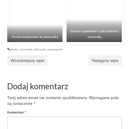
Gotowe zapiekanki z pieczarkami i
Przed wsadzeniem do piekarnika
mozarellą
grzyby
,
mozarella
,
pieczarki
,
zapiekanka
Wcześniejszy wpis
Następny wpis
Dodaj komentarz
Twój adres email nie zostanie opublikowany.
Wymagane pola
są oznaczone
*
Komentarz
*