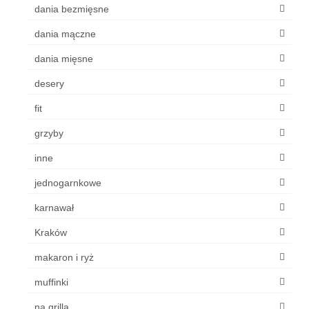
dania bezmięsne
dania mączne
dania mięsne
desery
fit
grzyby
inne
jednogarnkowe
karnawał
Kraków
makaron i ryż
muffinki
na grilla