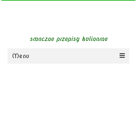
smaczne przepisy kulinarne
Menu
zupy
obiady
dania mięsne
dania bezmięsne
dania mączne
jednogarnkowe