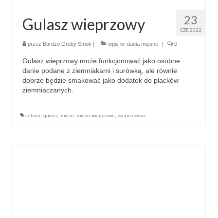
23
Gulasz wieprzowy
CZE 2022
przez
Bardzo Gruby Smok
|
wpis w:
dania mięsne
|
0
Gulasz wieprzowy może funkcjonować jako osobne
danie podane z ziemniakami i surówką, ale równie
dobrze będzie smakować jako dodatek do placków
ziemniaczanych.
cebula
,
gulasz
,
mięso
,
mięso wieprzowe
,
wieprzowina