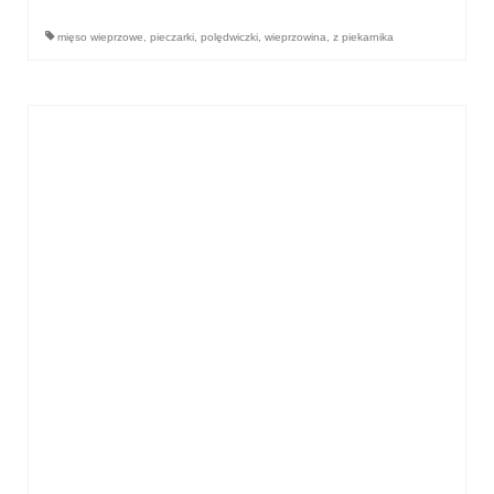
Wielkanoc
mięso wieprzowe
,
pieczarki
,
polędwiczki
,
wieprzowina
,
z piekarnika
Boże Narodzenie
poza kuchnią
Smoki