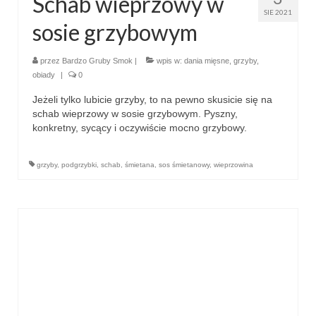
Schab wieprzowy w
SIE 2021
sosie grzybowym
przez
Bardzo Gruby Smok
|
wpis w:
dania mięsne
,
grzyby
,
obiady
|
0
Jeżeli tylko lubicie grzyby, to na pewno skusicie się na
schab wieprzowy w sosie grzybowym. Pyszny,
konkretny, sycący i oczywiście mocno grzybowy.
grzyby
,
podgrzybki
,
schab
,
śmietana
,
sos śmietanowy
,
wieprzowina