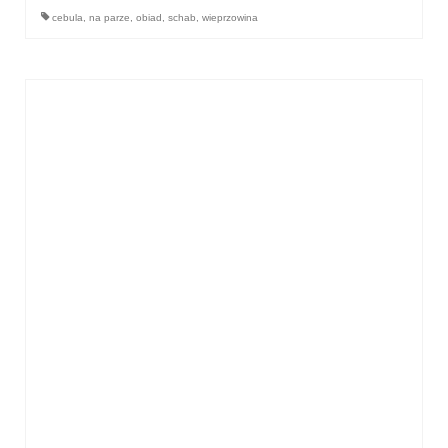
cebula
,
na parze
,
obiad
,
schab
,
wieprzowina