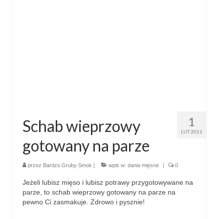
1
Schab wieprzowy
LUT 2021
gotowany na parze
przez
Bardzo Gruby Smok
|
wpis w:
dania mięsne
|
0
Jeżeli lubisz mięso i lubisz potrawy przygotowywane na
parze, to schab wieprzowy gotowany na parze na
pewno Ci zasmakuje. Zdrowo i pysznie!