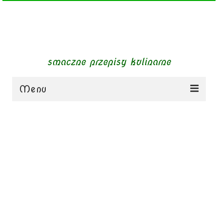
smaczne przepisy kulinarne
Menu
zupy
obiady
dania mięsne
dania bezmięsne
dania mączne
jednogarnkowe