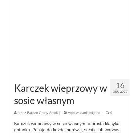
16
Karczek wieprzowy w
GRU 2022
sosie własnym
przez
Bardzo Gruby Smok
|
wpis w:
dania mięsne
|
0
Karczek wieprzowy w sosie własnym to prosta klasyka
gatunku. Pasuje do każdej surówki, sałatki lub warzyw.