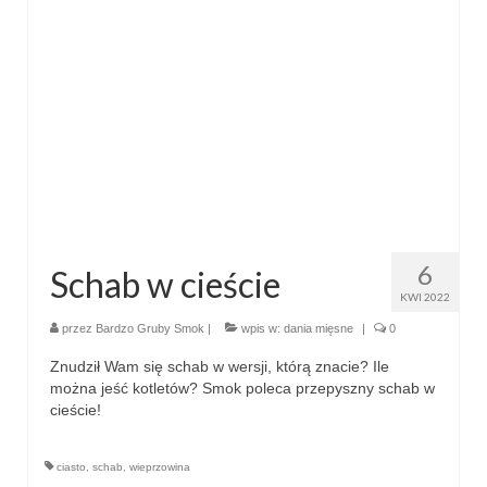
6
Schab w cieście
KWI 2022
przez
Bardzo Gruby Smok
|
wpis w:
dania mięsne
|
0
Znudził Wam się schab w wersji, którą znacie? Ile
można jeść kotletów? Smok poleca przepyszny schab w
cieście!
ciasto
,
schab
,
wieprzowina