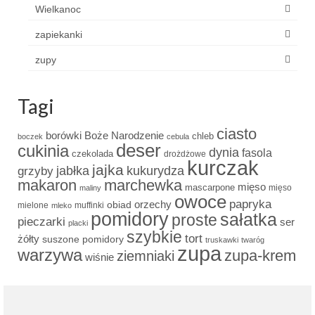
Wielkanoc
zapiekanki
zupy
Tagi
ciasto
borówki
Boże Narodzenie
chleb
boczek
cebula
deser
cukinia
dynia
fasola
czekolada
drożdżowe
kurczak
jajka
grzyby
jabłka
kukurydza
makaron
marchewka
mięso
mascarpone
mięso
maliny
owoce
papryka
obiad
orzechy
mielone
muffinki
mleko
pomidory
sałatka
proste
pieczarki
ser
placki
szybkie
tort
żółty
suszone pomidory
truskawki
twaróg
zupa
warzywa
zupa-krem
ziemniaki
wiśnie