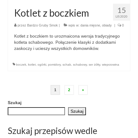
15
Kotlet z boczkiem
LIS 2020
przez
Bardzo Gruby Smok
|
wpis w:
dania mięsne
,
obiady
|
0
Kotlet z boczkiem to urozmaicona wersja tradycyjnego
kotleta schabowego. Połączenie klasyki z dodatkami
zaskoczy i ucieszy wszystkich domowników.
boczek
,
kotlet
,
ogórki
,
pomidory
,
schab
,
schabowy
,
ser żółty
,
wieprzowina
Stronicowanie
1
2
»
wpisów
Szukaj
Szukaj
Szukaj przepisów wedle