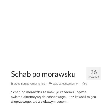
26
Schab po morawsku
PAŹ 2023
przez
Bardzo Gruby Smok
|
wpis w:
dania mięsne
|
0
Schab po morawsku zasmakuje każdemu i będzie
świetną alternatywą do schabowego – też kawałki mięsa
wieprzowego, ale z ciekawym sosem.