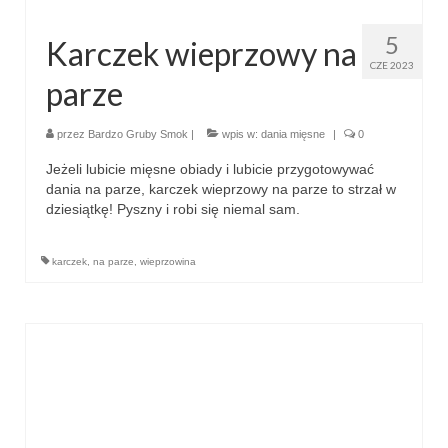
5
Karczek wieprzowy na
CZE 2023
parze
przez
Bardzo Gruby Smok
|
wpis w:
dania mięsne
|
0
Jeżeli lubicie mięsne obiady i lubicie przygotowywać
dania na parze, karczek wieprzowy na parze to strzał w
dziesiątkę! Pyszny i robi się niemal sam.
karczek
,
na parze
,
wieprzowina