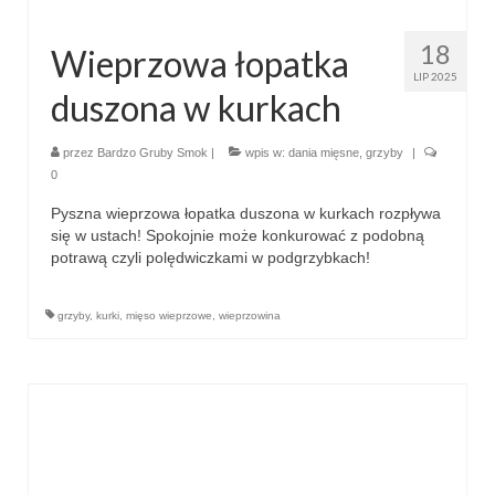
18
Wieprzowa łopatka
LIP 2025
duszona w kurkach
przez
Bardzo Gruby Smok
|
wpis w:
dania mięsne
,
grzyby
|
0
Pyszna wieprzowa łopatka duszona w kurkach rozpływa
się w ustach! Spokojnie może konkurować z podobną
potrawą czyli polędwiczkami w podgrzybkach!
grzyby
,
kurki
,
mięso wieprzowe
,
wieprzowina