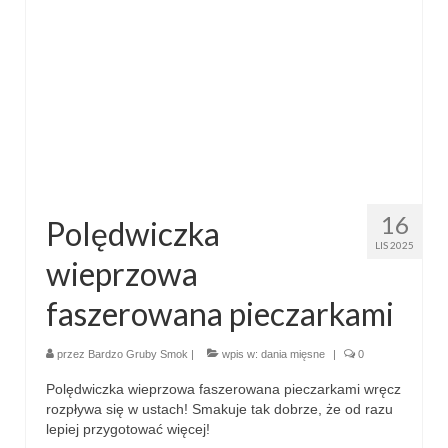
przekąski
zapiekanki
chleby
sosy i pasty
napoje
16
Polędwiczka
fit
LIS 2025
wieprzowa
specjalne okazje
faszerowana pieczarkami
na imprezę
przez
Bardzo Gruby Smok
|
wpis w:
dania mięsne
|
0
na grilla
Polędwiczka wieprzowa faszerowana pieczarkami wręcz
karnawał
rozpływa się w ustach! Smakuje tak dobrze, że od razu
lepiej przygotować więcej!