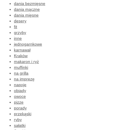
dania bezmięsne
dania mączne
dania mięsne
desery
fit
grzyby
inne
jednogarnkowe
karnawał
Kraków
makaron i ryż
muffinki
na grilla
na imprezę
napoje
obiady
owoce
pizze
porady
przekąski
ryby
sałatki