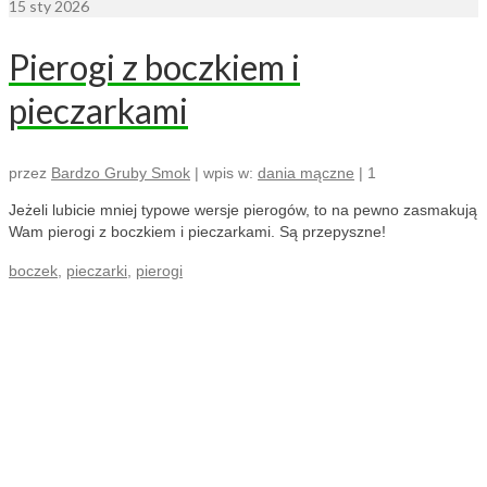
15
sty 2026
Pierogi z boczkiem i
pieczarkami
przez
Bardzo Gruby Smok
|
wpis w:
dania mączne
|
1
Jeżeli lubicie mniej typowe wersje pierogów, to na pewno zasmakują
Wam pierogi z boczkiem i pieczarkami. Są przepyszne!
boczek
,
pieczarki
,
pierogi