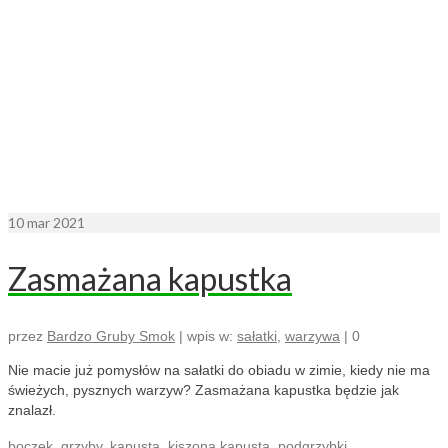
10
mar 2021
Zasmażana kapustka
przez
Bardzo Gruby Smok
|
wpis w:
sałatki
,
warzywa
|
0
Nie macie już pomysłów na sałatki do obiadu w zimie, kiedy nie ma
świeżych, pysznych warzyw? Zasmażana kapustka będzie jak
znalazł.
boczek
,
grzyby
,
kapusta
,
kiszona kapusta
,
podgrzybki