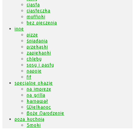
ciasta
ciasteczka
muffinki
bez pieczenia
inne
pizze
śniadania
przekąski
zapiekanki
chleby
sosy i pasty
napoje
fit
specjalne okazje
na imprezę
na grilla
karnawał
Wielkanoc
Boże Narodzenie
poza kuchnią
Smoki