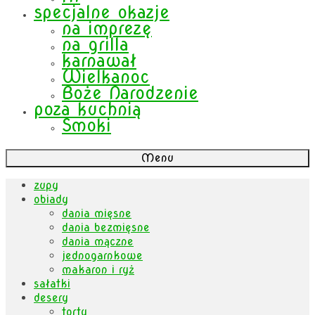
specjalne okazje
na imprezę
na grilla
karnawał
Wielkanoc
Boże Narodzenie
poza kuchnią
Smoki
Menu
zupy
obiady
dania mięsne
dania bezmięsne
dania mączne
jednogarnkowe
makaron i ryż
sałatki
desery
torty