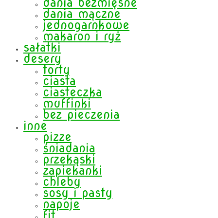
dania bezmięsne
dania mączne
jednogarnkowe
makaron i ryż
sałatki
desery
torty
ciasta
ciasteczka
muffinki
bez pieczenia
inne
pizze
śniadania
przekąski
zapiekanki
chleby
sosy i pasty
napoje
fit