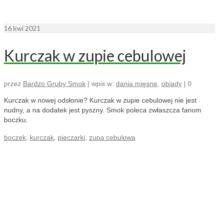
16
kwi 2021
Kurczak w zupie cebulowej
przez
Bardzo Gruby Smok
|
wpis w:
dania mięsne
,
obiady
|
0
Kurczak w nowej odsłonie? Kurczak w zupie cebulowej nie jest
nudny, a na dodatek jest pyszny. Smok poleca zwłaszcza fanom
boczku.
boczek
,
kurczak
,
pieczarki
,
zupa cebulowa