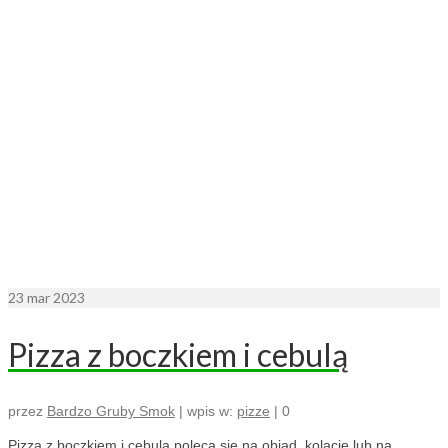
23
mar 2023
Pizza z boczkiem i cebulą
przez
Bardzo Gruby Smok
|
wpis w:
pizze
|
0
Pizza z boczkiem i cebulą poleca się na obiad, kolację lub na