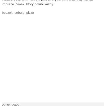
imprezę. Smak, który polubi każdy.
boczek
,
cebula
,
pizza
27
gru 2022