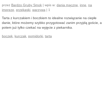
przez
Bardzo Gruby Smok
|
wpis w:
dania mączne
,
inne
,
na
imprezę
,
przekąski
,
warzywa
|
1
Tarta z kurczakiem i boczkiem to idealne rozwiązanie na ciepłe
danie, które możemy szybko przygotować zanim przyjdą goście, a
potem już tylko czekać na wyjęcie z piekarnika.
boczek
,
kurczak
,
pomidorki
,
tarta