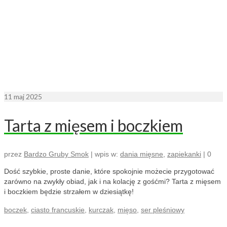
11
maj 2025
Tarta z mięsem i boczkiem
przez
Bardzo Gruby Smok
|
wpis w:
dania mięsne
,
zapiekanki
|
0
Dość szybkie, proste danie, które spokojnie możecie przygotować
zarówno na zwykły obiad, jak i na kolację z gośćmi? Tarta z mięsem
i boczkiem będzie strzałem w dziesiątkę!
boczek
,
ciasto francuskie
,
kurczak
,
mięso
,
ser pleśniowy