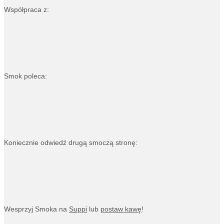
Współpraca z:
Smok poleca:
Koniecznie odwiedź drugą smoczą stronę:
Wesprzyj Smoka na
Suppi
lub
postaw kawę
!