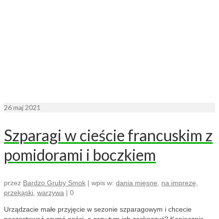
26
maj 2021
Szparagi w cieście francuskim z
pomidorami i boczkiem
przez
Bardzo Gruby Smok
|
wpis w:
dania mięsne
,
na imprezę
,
przekąski
,
warzywa
|
0
Urządzacie małe przyjęcie w sezonie szparagowym i chcecie
poczęstować czymś gości, a przy tym ich zaskoczyć? Koniecznie