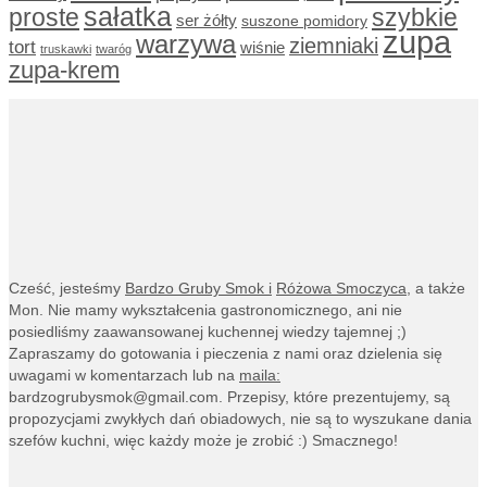
sałatka
proste
szybkie
ser żółty
suszone pomidory
zupa
warzywa
ziemniaki
tort
wiśnie
truskawki
twaróg
zupa-krem
Cześć, jesteśmy
Bardzo Gruby Smok i
Różowa Smoczyca,
a także
Mon. Nie mamy wykształcenia gastronomicznego, ani nie
posiedliśmy zaawansowanej kuchennej wiedzy tajemnej ;)
Zapraszamy do gotowania i pieczenia z nami oraz dzielenia się
uwagami w komentarzach lub na
maila:
bardzogrubysmok@gmail.com
. Przepisy, które prezentujemy, są
propozycjami zwykłych dań obiadowych, nie są to wyszukane dania
szefów kuchni, więc każdy może je zrobić :) Smacznego!