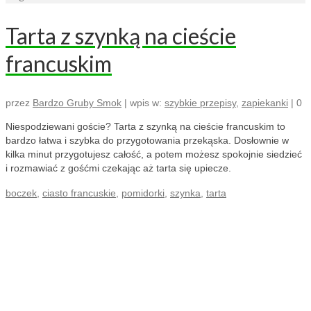
Tarta z szynką na cieście
francuskim
przez
Bardzo Gruby Smok
|
wpis w:
szybkie przepisy
,
zapiekanki
|
0
Niespodziewani goście? Tarta z szynką na cieście francuskim to
bardzo łatwa i szybka do przygotowania przekąska. Dosłownie w
kilka minut przygotujesz całość, a potem możesz spokojnie siedzieć
i rozmawiać z gośćmi czekając aż tarta się upiecze.
boczek
,
ciasto francuskie
,
pomidorki
,
szynka
,
tarta