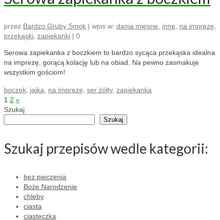
przez
Bardzo Gruby Smok
|
wpis w:
dania mięsne
,
inne
,
na imprezę
,
przekąski
,
zapiekanki
|
0
Serowa zapiekanka z boczkiem to bardzo sycąca przekąska idealna
na imprezę, gorącą kolację lub na obiad. Na pewno zasmakuje
wszystkim gościom!
boczek
,
jajka
,
na imprezę
,
ser żółty
,
zapiekanka
Stronicowanie
1
2
»
Szukaj
wpisów
Szukaj
Szukaj przepisów wedle kategorii:
bez pieczenia
Boże Narodzenie
chleby
ciasta
ciasteczka