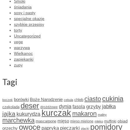
Smoki
śniadania
sosy i pasty
specjalne okazje
szybkie przepisy
torty
Uncategorized
vege
warzywa
Wielkanoc
zapiekanki
zupy
Tagi
cukinia
ciasto
borówki
Boże Narodzenie
chleb
boczek
cebula
deser
dynia
grzyby
jabłka
fasola
czekolada
drożdżowe
kurczak
makaron
jajka
kukurydza
maliny
marchewka
mięso
obiad
mascarpone
mięso mielone
muffinki
mleko
owoce
pomidory
papryka
pieczarki
orzechy
placki