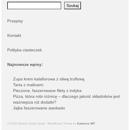
Szukaj
Przepisy
Kontakt
Polityka ciasteczek
Najnowsze wpisy:
Zupa krem kalafiorowa z oliwą truflową
Tarta z malinami
Pieczone, faszerowane filety z indyka
Pizza, która robi różnicę – dlaczego jakość składników jest
ważniejsza niż dodatki?
Jajka faszerowane awokado
© 2026 Bardzo Gruby Smok - WordPress Theme by
Kadence WP