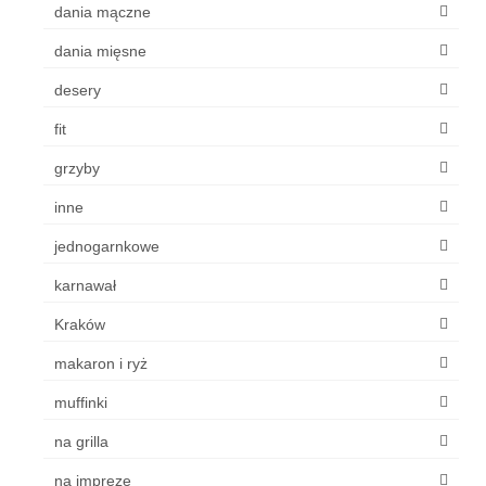
dania mączne
dania mięsne
desery
fit
grzyby
inne
jednogarnkowe
karnawał
Kraków
makaron i ryż
muffinki
na grilla
na imprezę