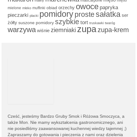
mascarpone
mięso
maliny
owoce
papryka
obiad
orzechy
mielone
muffinki
mleko
pomidory
sałatka
proste
pieczarki
ser
placki
szybkie
tort
żółty
suszone pomidory
truskawki
twaróg
zupa
warzywa
zupa-krem
ziemniaki
wiśnie
Cześć, jesteśmy
Bardzo Gruby Smok i
Różowa Smoczyca,
a
także Mon. Nie mamy wykształcenia gastronomicznego, ani
nie posiedliśmy zaawansowanej kuchennej wiedzy tajemnej ;)
Zapraszamy do gotowania i pieczenia z nami oraz dzielenia