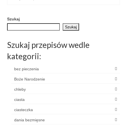
Wielkanoc
Boże Narodzenie
Szukaj
poza kuchnią
Szukaj
Smoki
Szukaj przepisów wedle
kategorii:
bez pieczenia
Boże Narodzenie
chleby
ciasta
ciasteczka
dania bezmięsne