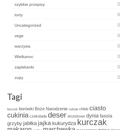
szybkie przepisy
torty
Uncategorized
vege
warzywa
Wielkanoc
zapiekanki
zupy
Tagi
ciasto
borówki
Boże Narodzenie
chleb
boczek
cebula
deser
cukinia
dynia
fasola
czekolada
drożdżowe
kurczak
jajka
grzyby
jabłka
kukurydza
makaron
marchewka
mięso