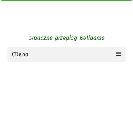
smaczne przepisy kulinarne
Menu
zupy
obiady
dania mięsne
dania bezmięsne
dania mączne
jednogarnkowe