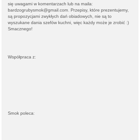
się uwagami w komentarzach lub na
maila:
bardzogrubysmok@gmail.com
. Przepisy, które prezentujemy,
są propozycjami zwykłych dań obiadowych, nie są to
wyszukane dania szefów kuchni, więc każdy może je zrobić :)
Smacznego!
Współpraca z:
Smok poleca: