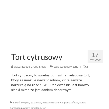
przekąski
zapiekanki
chleby
sosy i pasty
napoje
17
Tort cytrusowy
fit
KWI 2020
przez
Bardzo Gruby Smok
|
wpis w:
desery
,
torty
|
2
specjalne okazje
Tort cytrusowy to świetny pomysł na nietypowy tort,
na imprezę
który zasmakuje nawet osobom, które zawsze
narzekają na ilość cukru. Ponieważ nie jest bardzo
na grilla
słodki mimo że jest daniem deserowym.
karnawał
Bakuś
,
cytryna
,
galaretka
,
masa śmietanowa
,
pomarańcza
,
serek
homogenizowany
,
śmietana
,
tort