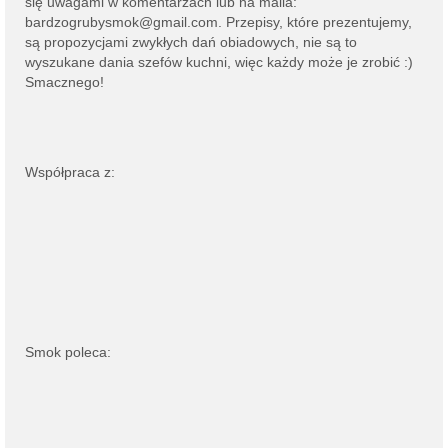
się uwagami w komentarzach lub na
maila:
bardzogrubysmok@gmail.com
. Przepisy, które prezentujemy,
są propozycjami zwykłych dań obiadowych, nie są to
wyszukane dania szefów kuchni, więc każdy może je zrobić :)
Smacznego!
Współpraca z:
Smok poleca: