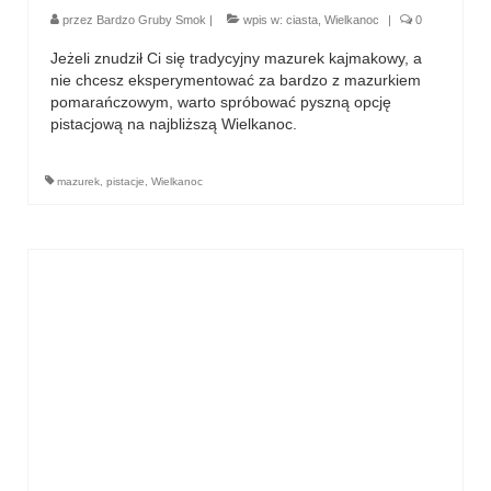
przez
Bardzo Gruby Smok
|
wpis w:
ciasta
,
Wielkanoc
|
0
Jeżeli znudził Ci się tradycyjny mazurek kajmakowy, a
nie chcesz eksperymentować za bardzo z mazurkiem
pomarańczowym, warto spróbować pyszną opcję
pistacjową na najbliższą Wielkanoc.
mazurek
,
pistacje
,
Wielkanoc