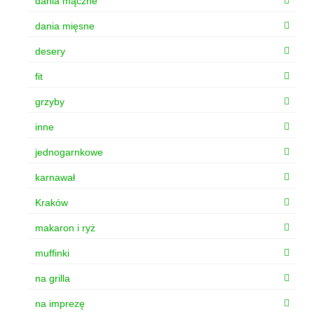
dania mączne
dania mięsne
desery
fit
grzyby
inne
jednogarnkowe
karnawał
Kraków
makaron i ryż
muffinki
na grilla
na imprezę