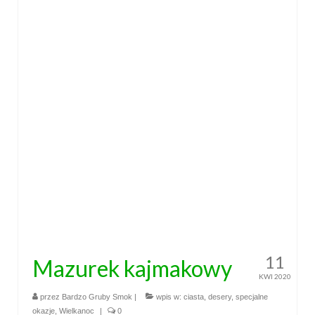
11
Mazurek kajmakowy
KWI 2020
przez
Bardzo Gruby Smok
|
wpis w:
ciasta
,
desery
,
specjalne
okazje
,
Wielkanoc
|
0