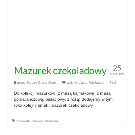
przekąski
zapiekanki
chleby
sosy i pasty
napoje
25
Mazurek czekoladowy
fit
MAR 2026
przez
Bardzo Gruby Smok
|
wpis w:
ciasta
,
Wielkanoc
|
0
specjalne okazje
Do kolekcji mazurków (z masą kajmakową, z masą
na imprezę
pomarańczową, pistacjowy, z różą) dodajemy w tym
roku kolejny smak: mazurek czekoladowy.
na grilla
czekolada
,
mazurek
,
Wielkanoc
karnawał