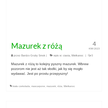
4
Mazurek z różą
KWI 2023
przez
Bardzo Gruby Smok
|
wpis w:
ciasta
,
Wielkanoc
|
0
Mazurek z różą to kolejny pyszny mazurek. Wbrew
pozorom nie jest aż tak słodki, jak by się mogło
wydawać. Jest po prostu przepyszny!
biała czekolada
,
mascarpone
,
mazurek
,
róża
,
Wielkanoc