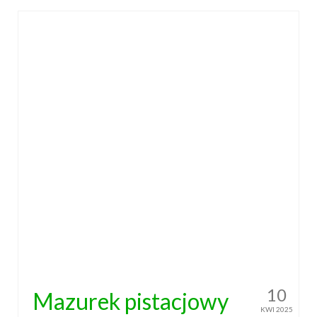
Wielkanoc
Boże Narodzenie
poza kuchnią
Smoki
10
Mazurek pistacjowy
KWI 2025