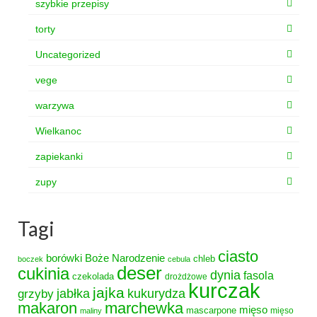
szybkie przepisy
torty
Uncategorized
vege
warzywa
Wielkanoc
zapiekanki
zupy
Tagi
ciasto
borówki
Boże Narodzenie
chleb
boczek
cebula
deser
cukinia
dynia
fasola
czekolada
drożdżowe
kurczak
jajka
grzyby
jabłka
kukurydza
makaron
marchewka
mięso
mascarpone
mięso
maliny