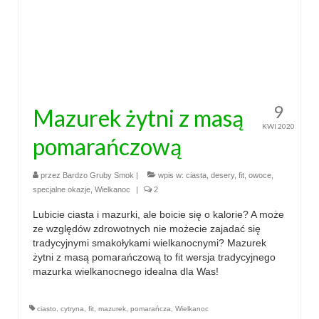
9
Mazurek żytni z masą
KWI 2020
pomarańczową
przez
Bardzo Gruby Smok
|
wpis w:
ciasta
,
desery
,
fit
,
owoce
,
specjalne okazje
,
Wielkanoc
|
2
Lubicie ciasta i mazurki, ale boicie się o kalorie? A może
ze względów zdrowotnych nie możecie zajadać się
tradycyjnymi smakołykami wielkanocnymi? Mazurek
żytni z masą pomarańczową to fit wersja tradycyjnego
mazurka wielkanocnego idealna dla Was!
ciasto
,
cytryna
,
fit
,
mazurek
,
pomarańcza
,
Wielkanoc