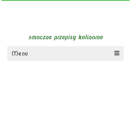
smaczne przepisy kulinarne
Menu
zupy
obiady
dania mięsne
dania bezmięsne
dania mączne
jednogarnkowe