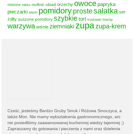
owoce
papryka
obiad
orzechy
mielone
muffinki
mleko
pomidory
sałatka
proste
pieczarki
ser
placki
szybkie
tort
żółty
suszone pomidory
truskawki
twaróg
zupa
warzywa
zupa-krem
ziemniaki
wiśnie
Cześć, jesteśmy
Bardzo Gruby Smok i
Różowa Smoczyca,
a
także Mon. Nie mamy wykształcenia gastronomicznego, ani
nie posiedliśmy zaawansowanej kuchennej wiedzy tajemnej ;)
Zapraszamy do gotowania i pieczenia z nami oraz dzielenia