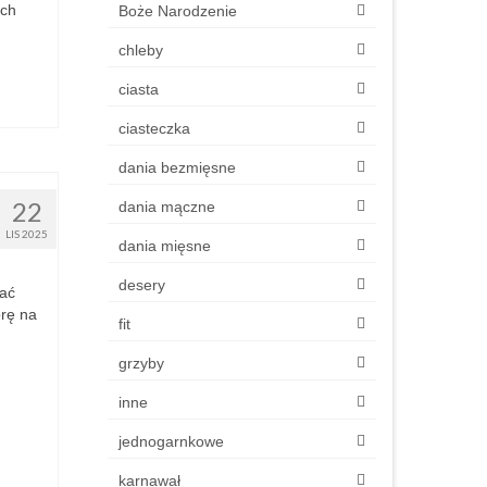
ych
Boże Narodzenie
chleby
ciasta
ciasteczka
dania bezmięsne
22
dania mączne
LIS 2025
dania mięsne
desery
wać
orę na
fit
grzyby
inne
jednogarnkowe
karnawał