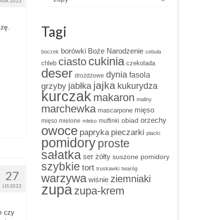
MAR 2023
Tagi
ezę.
borówki
Boże Narodzenie
boczek
cebula
cukinia
ciasto
chleb
czekolada
deser
dynia
fasola
drożdżowe
jajka
grzyby
jabłka
kukurydza
kurczak
makaron
maliny
marchewka
mięso
mascarpone
obiad
orzechy
mięso mielone
muffinki
mleko
owoce
papryka
pieczarki
placki
pomidory
proste
sałatka
ser żółty
suszone pomidory
szybkie
tort
truskawki
twaróg
27
warzywa
ziemniaki
wiśnie
zupa
LIS 2022
zupa-krem
e czy