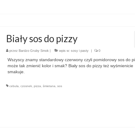
Biały sos do pizzy
przez
Bardzo Gruby Smok
|
wpis w:
sosy i pasty
|
0
Wszyscy znamy standardowy czerwony czyli pomidorowy sos do pi
może tak zmienić kolor i smak? Biały sos do pizzy też wyśmienicie
smakuje.
cebula
,
czosnek
,
pizza
,
śmietana
,
sos