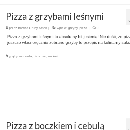
Pizza z grzybami leśnymi
przez
Bardzo Gruby Smok
|
wpis w:
grzyby
,
pizze
|
0
Pizza z grzybami leśnymi to absolutny hit jesienią! Nie dość, że piz
jeszcze własnoręcznie zebrane grzyby to przepis na kulinarny sukc
grzyby
,
mozarella
,
pizza
,
ser
,
ser kozi
Pizza z boczkiem i cebulą