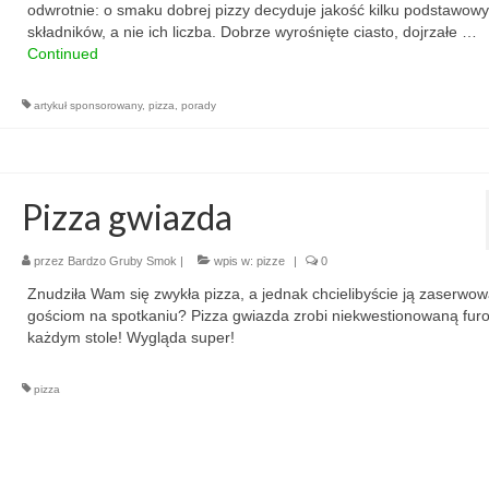
odwrotnie: o smaku dobrej pizzy decyduje jakość kilku podstawow
składników, a nie ich liczba. Dobrze wyrośnięte ciasto, dojrzałe …
Continued
artykuł sponsorowany
,
pizza
,
porady
Pizza gwiazda
przez
Bardzo Gruby Smok
|
wpis w:
pizze
|
0
Znudziła Wam się zwykła pizza, a jednak chcielibyście ją zaserwo
gościom na spotkaniu? Pizza gwiazda zrobi niekwestionowaną fur
każdym stole! Wygląda super!
pizza