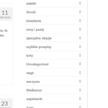
sałatki
11
Smoki
WRZ 2023
śniadania
sosy i pasty
za, to
es.
specjalne okazje
szybkie przepisy
torty
Uncategorized
vege
warzywa
Wielkanoc
zapiekanki
23
zupy