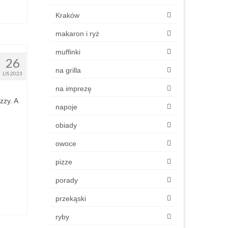
Kraków
makaron i ryż
muffinki
26
na grilla
LIS 2023
na imprezę
zzy. A
napoje
obiady
owoce
pizze
porady
przekąski
ryby