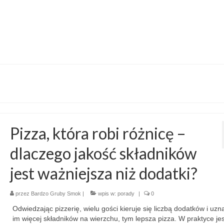
Pizza, która robi różnicę –
dlaczego jakość składników
jest ważniejsza niż dodatki?
przez
Bardzo Gruby Smok
|
wpis w:
porady
|
0
Odwiedzając pizzerię, wielu gości kieruje się liczbą dodatków i uzna
im więcej składników na wierzchu, tym lepsza pizza. W praktyce jes