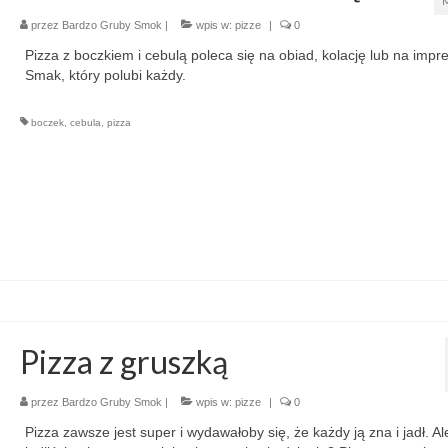
przez
Bardzo Gruby Smok
|
wpis w:
pizze
|
0
Pizza z boczkiem i cebulą poleca się na obiad, kolację lub na impr
Smak, który polubi każdy.
boczek
,
cebula
,
pizza
Pizza z gruszką
przez
Bardzo Gruby Smok
|
wpis w:
pizze
|
0
Pizza zawsze jest super i wydawałoby się, że każdy ją zna i jadł. Al