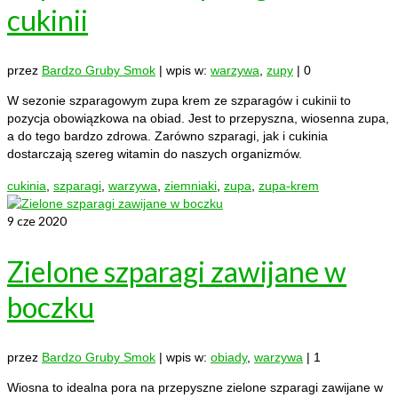
cukinii
przez
Bardzo Gruby Smok
|
wpis w:
warzywa
,
zupy
|
0
W sezonie szparagowym zupa krem ze szparagów i cukinii to
pozycja obowiązkowa na obiad. Jest to przepyszna, wiosenna zupa,
a do tego bardzo zdrowa. Zarówno szparagi, jak i cukinia
dostarczają szereg witamin do naszych organizmów.
cukinia
,
szparagi
,
warzywa
,
ziemniaki
,
zupa
,
zupa-krem
9
cze 2020
Zielone szparagi zawijane w
boczku
przez
Bardzo Gruby Smok
|
wpis w:
obiady
,
warzywa
|
1
Wiosna to idealna pora na przepyszne zielone szparagi zawijane w