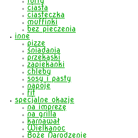
torty
ciasta
ciasteczka
muffinki
bez pieczenia
inne
pizze
śniadania
przekąski
zapiekanki
chleby
sosy i pasty
napoje
fit
specjalne okazje
na imprezę
na grilla
karnawał
Wielkanoc
Boże Narodzenie