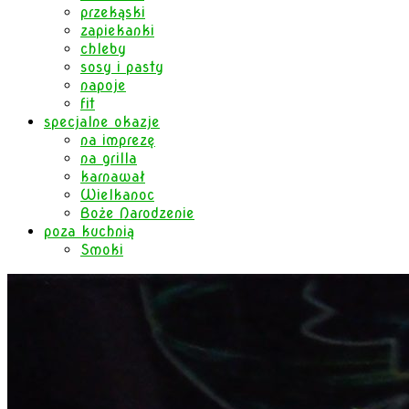
przekąski
zapiekanki
chleby
sosy i pasty
napoje
fit
specjalne okazje
na imprezę
na grilla
karnawał
Wielkanoc
Boże Narodzenie
poza kuchnią
Smoki