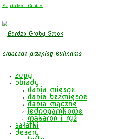
Skip to Main Content
smaczne przepisy kulinarne
zupy
obiady
dania mięsne
dania bezmięsne
dania mączne
jednogarnkowe
makaron i ryż
sałatki
desery