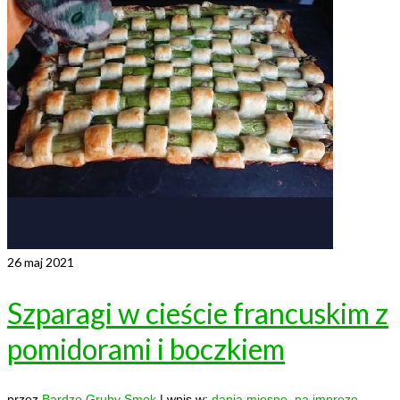
26
maj 2021
Szparagi w cieście francuskim z
pomidorami i boczkiem
przez
Bardzo Gruby Smok
|
wpis w:
dania mięsne
,
na imprezę
,