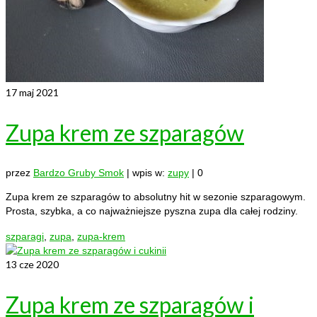
17
maj 2021
Zupa krem ze szparagów
przez
Bardzo Gruby Smok
|
wpis w:
zupy
|
0
Zupa krem ze szparagów to absolutny hit w sezonie szparagowym.
Prosta, szybka, a co najważniejsze pyszna zupa dla całej rodziny.
szparagi
,
zupa
,
zupa-krem
13
cze 2020
Zupa krem ze szparagów i