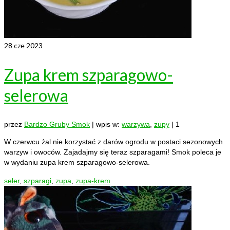
28
cze 2023
Zupa krem szparagowo-
selerowa
przez
Bardzo Gruby Smok
|
wpis w:
warzywa
,
zupy
|
1
W czerwcu żal nie korzystać z darów ogrodu w postaci sezonowych
warzyw i owoców. Zajadajmy się teraz szparagami! Smok poleca je
w wydaniu zupa krem szparagowo-selerowa.
seler
,
szparagi
,
zupa
,
zupa-krem