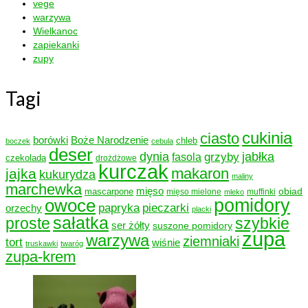
vege
warzywa
Wielkanoc
zapiekanki
zupy
Tagi
cukinia
ciasto
borówki
Boże Narodzenie
chleb
boczek
cebula
deser
dynia
grzyby
jabłka
fasola
czekolada
drożdżowe
kurczak
makaron
jajka
kukurydza
maliny
marchewka
mięso
obiad
mascarpone
mięso mielone
muffinki
mleko
owoce
pomidory
papryka
pieczarki
orzechy
placki
sałatka
proste
szybkie
ser żółty
suszone pomidory
zupa
warzywa
ziemniaki
tort
wiśnie
truskawki
twaróg
zupa-krem