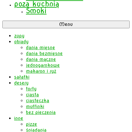
poza kuchnią
Smoki
Menu
zupy
obiady
dania mięsne
dania bezmięsne
dania mączne
jednogarnkowe
makaron i ryż
sałatki
desery
torty
ciasta
ciasteczka
muffinki
bez pieczenia
inne
pizze
śniadania