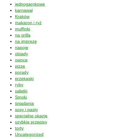
jednogarnkowe
karnawał
Kraków
makaron i ryż
muffinki
na grilla
na imprezę
napoje
obiady
owoce
pizze
porady
przekąski
ryby
sałatki
Smoki
śniadania
sosy i pasty
specjalne okazje
szybkie przepisy
torty
Uncategorized