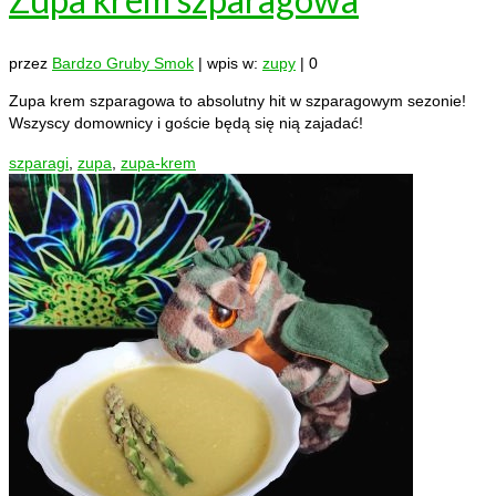
przez
Bardzo Gruby Smok
|
wpis w:
zupy
|
0
Zupa krem szparagowa to absolutny hit w szparagowym sezonie!
Wszyscy domownicy i goście będą się nią zajadać!
szparagi
,
zupa
,
zupa-krem