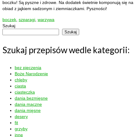
boczku! Są pyszne i zdrowe. Na dodatek świetnie komponują się na
obiad z jajkiem sadzonym i ziemniaczkami. Pyszności!
boczek
,
szparagi
,
warzywa
Szukaj
Szukaj
Szukaj przepisów wedle kategorii:
bez pieczenia
Boże Narodzenie
chleby
ciasta
ciasteczka
dania bezmięsne
dania mączne
dania mięsne
desery
fit
grzyby
inne