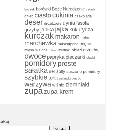
borówki
Boże Narodzenie
boczek
cebula
cukinia
ciasto
chleb
czekolada
deser
dynia
fasola
drożdżowe
jajka
grzyby
jabłka
kukurydza
kurczak
makaron
maliny
marchewka
mięso
mascarpone
obiad
orzechy
mięso mielone
muffinki
mleko
owoce
papryka
pieczarki
placki
pomidory
proste
sałatka
ser żółty
suszone pomidory
szybkie
tort
truskawki
twaróg
warzywa
ziemniaki
wiśnie
zupa
zupa-krem
zukaj
Szukaj