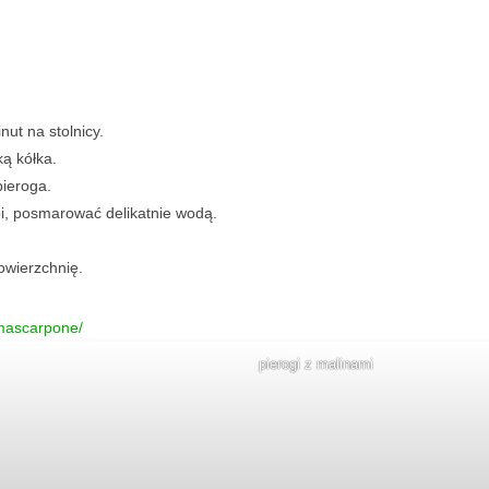
nut na stolnicy.
ą kółka.
pieroga.
epi, posmarować delikatnie wodą.
owierzchnię.
-mascarpone/
pierogi z malinami