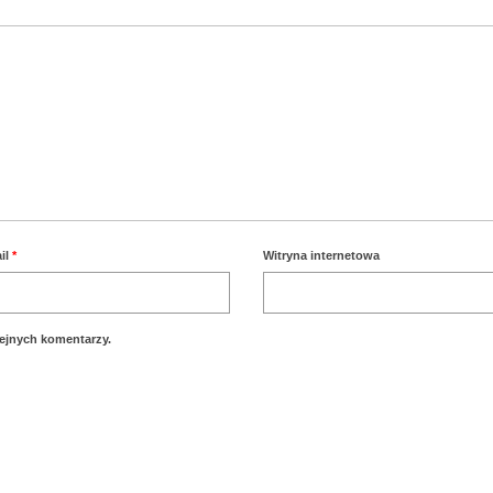
il
*
Witryna internetowa
lejnych komentarzy.