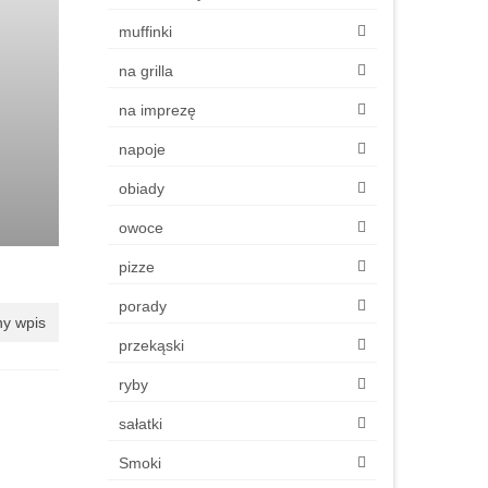
muffinki
na grilla
na imprezę
napoje
obiady
owoce
pizze
porady
y wpis
przekąski
ryby
sałatki
Smoki