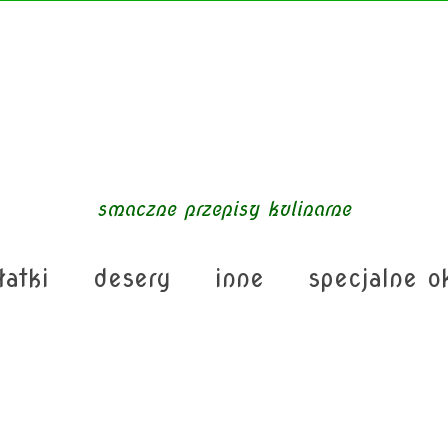
smaczne przepisy kulinarne
łatki
desery
inne
specjalne o