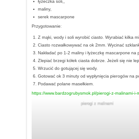
łyżeczka soli,,
maliny,
serek mascarpone
Przygotowanie:
Z mąki, wody i soli wyrobić ciasto. Wyrabiać kilka mi
Ciasto rozwałkowywać na ok 2mm. Wycinać szklank
Nakładać po 1-2 maliny i łyżeczkę mascarpone na 
Zlepiać brzegi kółek ciasta dobrze. Jeżeli się nie l
Wrzucić do gotującej się wody.
Gotować ok 3 minuty od wypłynięcia pierogów na p
Podawać polane masełkiem.
https://www.bardzogrubysmok.pl/pierogi-z-malinami-i
pierogi z malinami