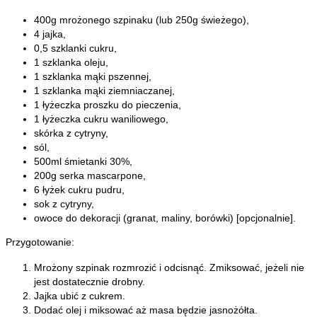
400g mrożonego szpinaku (lub 250g świeżego),
4 jajka,
0,5 szklanki cukru,
1 szklanka oleju,
1 szklanka mąki pszennej,
1 szklanka mąki ziemniaczanej,
1 łyżeczka proszku do pieczenia,
1 łyżeczka cukru waniliowego,
skórka z cytryny,
sól,
500ml śmietanki 30%,
200g serka mascarpone,
6 łyżek cukru pudru,
sok z cytryny,
owoce do dekoracji (granat, maliny, borówki) [opcjonalnie].
Przygotowanie:
Mrożony szpinak rozmrozić i odcisnąć. Zmiksować, jeżeli nie
jest dostatecznie drobny.
Jajka ubić z cukrem.
Dodać olej i miksować aż masa będzie jasnożółta.