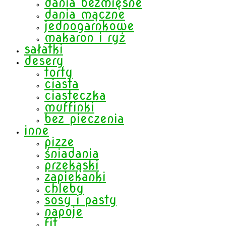
dania bezmięsne
dania mączne
jednogarnkowe
makaron i ryż
sałatki
desery
torty
ciasta
ciasteczka
muffinki
bez pieczenia
inne
pizze
śniadania
przekąski
zapiekanki
chleby
sosy i pasty
napoje
fit