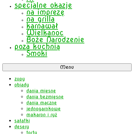
specjalne okazje
na imprezę
na grilla
karnawał
Wielkanoc
Boże Narodzenie
poza kuchnią
Smoki
Menu
zupy
obiady
dania mięsne
dania bezmięsne
dania mączne
jednogarnkowe
makaron i ryż
sałatki
desery
torty