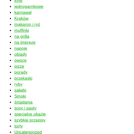
inne
jednogarnkowe
karnawał
Kraków
makaron i ryż
muffinki
na grilla
na imprezę
napoje
obiady
owoce
pizze
porady
przekąski
ryby
sałatki
Smoki
śniadania
sosy i pasty
specjalne okazje
szybkie przepisy
torty
Uncategorized