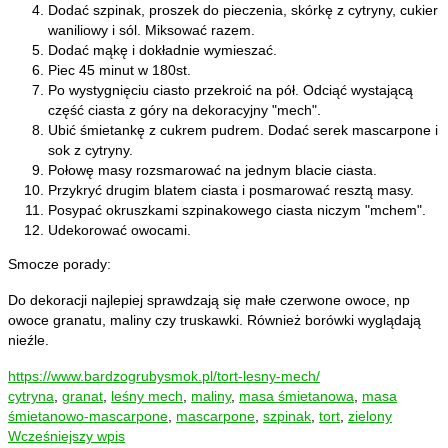
Dodać szpinak, proszek do pieczenia, skórkę z cytryny, cukier
waniliowy i sól. Miksować razem.
Dodać mąkę i dokładnie wymieszać.
Piec 45 minut w 180st.
Po wystygnięciu ciasto przekroić na pół. Odciąć wystającą
część ciasta z góry na dekoracyjny "mech".
Ubić śmietankę z cukrem pudrem. Dodać serek mascarpone i
sok z cytryny.
Połowę masy rozsmarować na jednym blacie ciasta.
Przykryć drugim blatem ciasta i posmarować resztą masy.
Posypać okruszkami szpinakowego ciasta niczym "mchem".
Udekorować owocami.
Smocze porady:
Do dekoracji najlepiej sprawdzają się małe czerwone owoce, np
owoce granatu, maliny czy truskawki. Również borówki wyglądają
nieźle.
https://www.bardzogrubysmok.pl/tort-lesny-mech/
cytryna
,
granat
,
leśny mech
,
maliny
,
masa śmietanowa
,
masa
śmietanowo-mascarpone
,
mascarpone
,
szpinak
,
tort
,
zielony
Wcześniejszy wpis