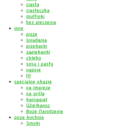
ciasta
ciasteczka
muffinki
bez pieczenia
inne
pizze
śniadania
przekąski
zapiekanki
chleby
sosy i pasty
napoje
fit
specjalne okazje
na imprezę
na grilla
karnawał
Wielkanoc
Boże Narodzenie
poza kuchnią
Smoki