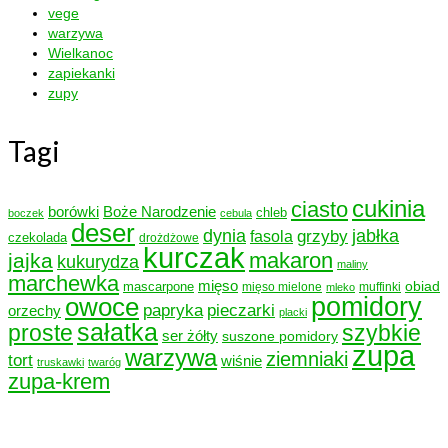
vege
warzywa
Wielkanoc
zapiekanki
zupy
Tagi
cukinia
ciasto
borówki
Boże Narodzenie
chleb
boczek
cebula
deser
dynia
grzyby
jabłka
fasola
czekolada
drożdżowe
kurczak
makaron
jajka
kukurydza
maliny
marchewka
mięso
obiad
mascarpone
mięso mielone
muffinki
mleko
owoce
pomidory
papryka
pieczarki
orzechy
placki
sałatka
proste
szybkie
ser żółty
suszone pomidory
zupa
warzywa
ziemniaki
tort
wiśnie
truskawki
twaróg
zupa-krem