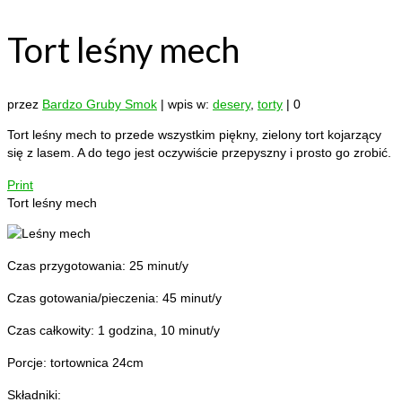
Tort leśny mech
przez
Bardzo Gruby Smok
|
wpis w:
desery
,
torty
|
0
Tort leśny mech to przede wszystkim piękny, zielony tort kojarzący
się z lasem. A do tego jest oczywiście przepyszny i prosto go zrobić.
Print
Tort leśny mech
Czas przygotowania:
25 minut/y
Czas gotowania/pieczenia:
45 minut/y
Czas całkowity:
1 godzina, 10 minut/y
Porcje:
tortownica 24cm
Składniki: