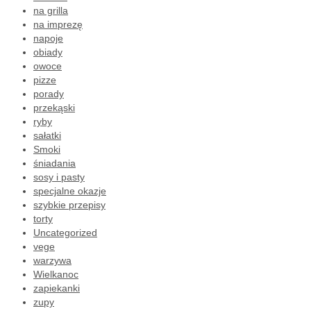
na grilla
na imprezę
napoje
obiady
owoce
pizze
porady
przekąski
ryby
sałatki
Smoki
śniadania
sosy i pasty
specjalne okazje
szybkie przepisy
torty
Uncategorized
vege
warzywa
Wielkanoc
zapiekanki
zupy