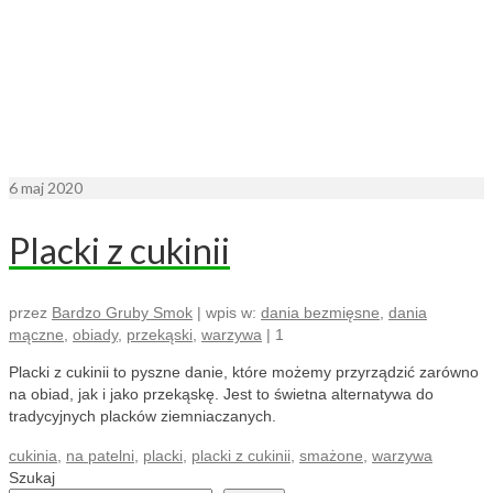
6
maj 2020
Placki z cukinii
przez
Bardzo Gruby Smok
|
wpis w:
dania bezmięsne
,
dania
mączne
,
obiady
,
przekąski
,
warzywa
|
1
Placki z cukinii to pyszne danie, które możemy przyrządzić zarówno
na obiad, jak i jako przekąskę. Jest to świetna alternatywa do
tradycyjnych placków ziemniaczanych.
cukinia
,
na patelni
,
placki
,
placki z cukinii
,
smażone
,
warzywa
Szukaj