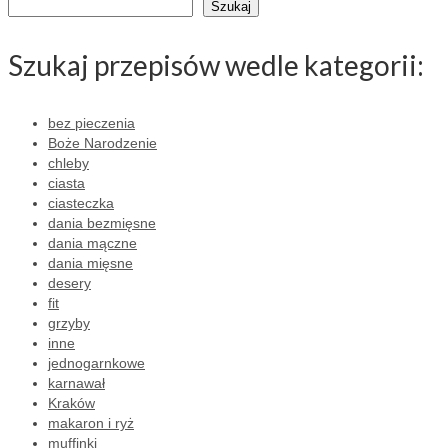
Szukaj
Szukaj przepisów wedle kategorii:
bez pieczenia
Boże Narodzenie
chleby
ciasta
ciasteczka
dania bezmięsne
dania mączne
dania mięsne
desery
fit
grzyby
inne
jednogarnkowe
karnawał
Kraków
makaron i ryż
muffinki