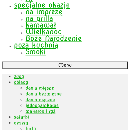
specjalne okazje
na imprezę
na grilla
karnawał
Wielkanoc
Boże Narodzenie
poza kuchnią
Smoki
Menu
zupy
obiady
dania mięsne
dania bezmięsne
dania mączne
jednogarnkowe
makaron i ryż
sałatki
desery
torty