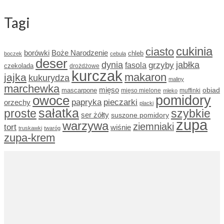
Tagi
cukinia
ciasto
borówki
Boże Narodzenie
chleb
boczek
cebula
deser
dynia
grzyby
jabłka
fasola
czekolada
drożdżowe
kurczak
makaron
jajka
kukurydza
maliny
marchewka
mięso
obiad
mascarpone
mięso mielone
muffinki
mleko
owoce
pomidory
papryka
pieczarki
orzechy
placki
sałatka
proste
szybkie
ser żółty
suszone pomidory
zupa
warzywa
ziemniaki
tort
wiśnie
truskawki
twaróg
zupa-krem