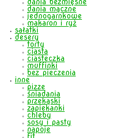
dania bezmięsne
dania mączne
jednogarnkowe
makaron i ryż
sałatki
desery
torty
ciasta
ciasteczka
muffinki
bez pieczenia
inne
pizze
śniadania
przekąski
zapiekanki
chleby
sosy i pasty
napoje
fit