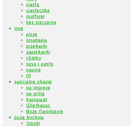
ciasta
ciasteczka
muffinki
bez pieczenia
inne
pizze
śniadania
przekąski
zapiekanki
chleby
sosy i pasty
napoje
fit
specjalne okazje
na imprezę
na grilla
karnawał
Wielkanoc
Boże Narodzenie
poza kuchnią
Smoki