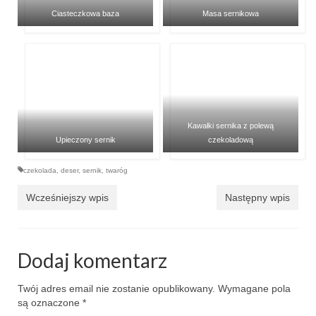
Ciasteczkowa baza
Masa sernikowa
Kawałki sernika z polewą
Upieczony sernik
czekoladową
czekolada
,
deser
,
sernik
,
twaróg
Wcześniejszy wpis
Następny wpis
Dodaj komentarz
Twój adres email nie zostanie opublikowany.
Wymagane pola
są oznaczone
*