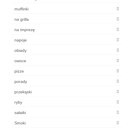
muffinki
na grilla
na imprezę
napoje
obiady
owoce
pizze
porady
przekąski
ryby
sałatki
Smoki