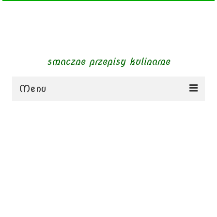
smaczne przepisy kulinarne
Menu
zupy
obiady
dania mięsne
dania bezmięsne
dania mączne
jednogarnkowe