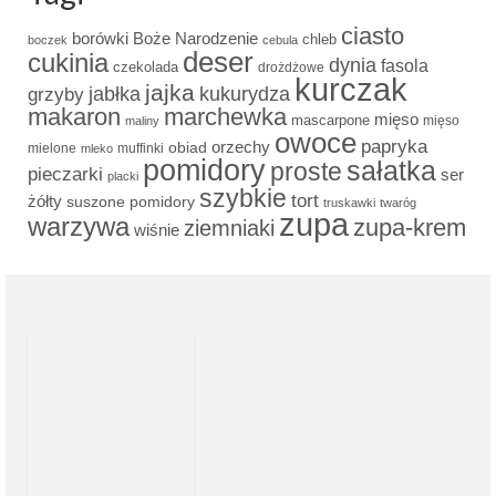
ciasto
borówki
Boże Narodzenie
chleb
boczek
cebula
deser
cukinia
dynia
fasola
czekolada
drożdżowe
kurczak
jajka
grzyby
jabłka
kukurydza
makaron
marchewka
mięso
mascarpone
mięso
maliny
owoce
papryka
obiad
orzechy
mielone
muffinki
mleko
pomidory
sałatka
proste
pieczarki
ser
placki
szybkie
tort
żółty
suszone pomidory
truskawki
twaróg
zupa
warzywa
zupa-krem
ziemniaki
wiśnie