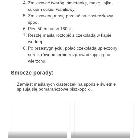
Wielkanoc
Zmiksować twaróg, śmietankę, mąkę, jajka,
cukier i cukier waniliowy.
Boże Narodzenie
Zmiksowaną masę przelać na ciasteczkowy
spód.
poza kuchnią
Piec 50 minut w 160st.
Resztę masła roztopić z czekoladą w kąpieli
Smoki
wodnej.
Po przestygnięciu, polać czekoladą upieczony
sernik równomiernie rozprowadzając ją po
wierzchu.
Smocze porady:
Zamiast maślanych ciasteczek na spodzie świetnie
spisują się pomarańczowe biszkopciki.