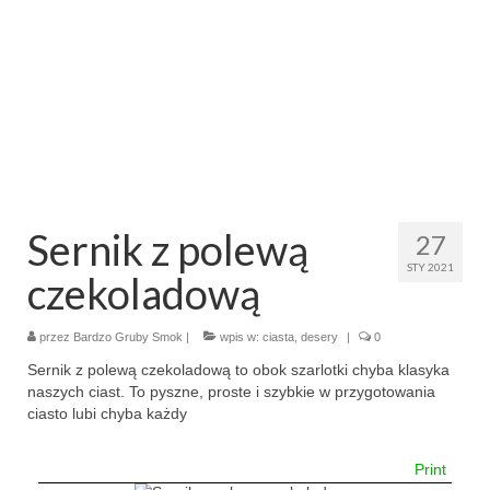
makaron i ryż
sałatki
desery
torty
ciasta
Sernik z polewą
27
ciasteczka
STY 2021
czekoladową
muffinki
przez
Bardzo Gruby Smok
|
wpis w:
ciasta
,
desery
|
0
bez pieczenia
Sernik z polewą czekoladową to obok szarlotki chyba klasyka
naszych ciast. To pyszne, proste i szybkie w przygotowania
inne
ciasto lubi chyba każdy
pizze
Print
śniadania