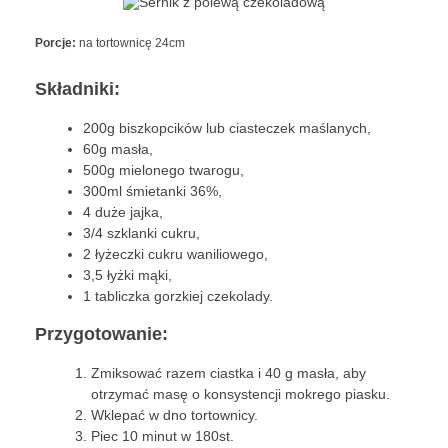
przekąski
Porcje:
na tortownicę 24cm
zapiekanki
Składniki:
chleby
200g biszkopcików lub ciasteczek maślanych,
60g masła,
sosy i pasty
500g mielonego twarogu,
300ml śmietanki 36%,
napoje
4 duże jajka,
3/4 szklanki cukru,
fit
2 łyżeczki cukru waniliowego,
3,5 łyżki mąki,
specjalne okazje
1 tabliczka gorzkiej czekolady.
na imprezę
Przygotowanie:
na grilla
Zmiksować razem ciastka i 40 g masła, aby
otrzymać masę o konsystencji mokrego piasku.
karnawał
Wklepać w dno tortownicy.
Piec 10 minut w 180st.