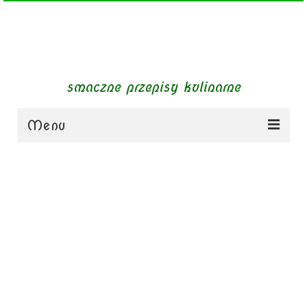
smaczne przepisy kulinarne
Menu
zupy
obiady
dania mięsne
dania bezmięsne
dania mączne
jednogarnkowe