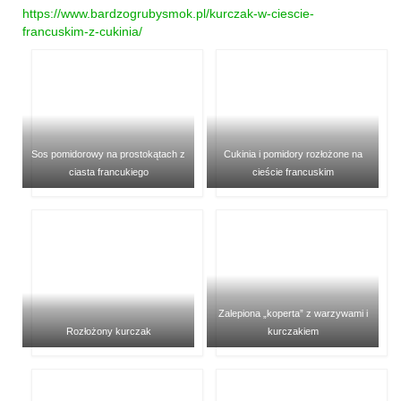
https://www.bardzogrubysmok.pl/kurczak-w-ciescie-
francuskim-z-cukinia/
Sos pomidorowy na prostokątach z
Cukinia i pomidory rozłożone na
ciasta francukiego
cieście francuskim
Zalepiona „koperta” z warzywami i
Rozłożony kurczak
kurczakiem