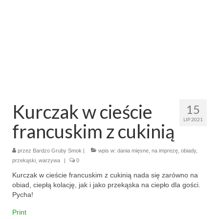
makaron i ryż
sałatki
desery
torty
ciasta
Kurczak w cieście
15
ciasteczka
LIP 2021
francuskim z cukinią
muffinki
przez
Bardzo Gruby Smok
|
wpis w:
dania mięsne
,
na imprezę
,
obiady
,
bez pieczenia
przekąski
,
warzywa
|
0
Kurczak w cieście francuskim z cukinią nada się zarówno na
inne
obiad, ciepłą kolację, jak i jako przekąska na ciepło dla gości.
Pycha!
pizze
Print
śniadania