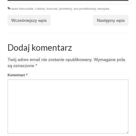
ciasto francuskie
,
cukinia
,
kurczak
,
pomidory
,
sos pomidorowy
,
warzywa
Wcześniejszy wpis
Następny wpis
Dodaj komentarz
Twój adres email nie zostanie opublikowany.
Wymagane pola
są oznaczone
*
Komentarz
*