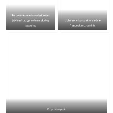
Po posmarowaniu rozbełtanym
jajkiem i przyprawieniu słodką
Upieczony kurczak w cieście
papryką
francuskim z cukinią
Po przekrojeniu