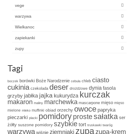
vege
warzywa
Wielkanoc
zapiekanki
zupy
Tagi
ciasto
borówki
Boże Narodzenie
chleb
boczek
cebula
deser
cukinia
dynia
fasola
czekolada
drożdżowe
kurczak
jajka
grzyby
jabłka
kukurydza
makaron
marchewka
mięso
mascarpone
mięso
maliny
owoce
papryka
obiad
orzechy
mielone
muffinki
mleko
pomidory
sałatka
proste
pieczarki
ser
placki
szybkie
tort
żółty
suszone pomidory
truskawki
twaróg
zupa
warzywa
zupa-krem
ziemniaki
wiśnie