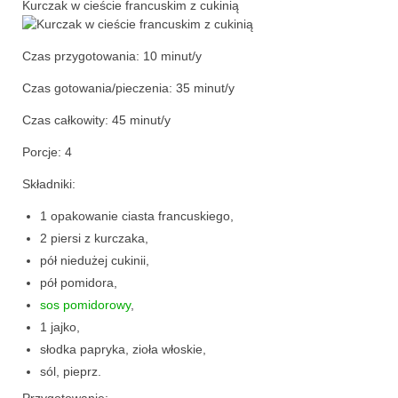
Kurczak w cieście francuskim z cukinią
przekąski
Czas przygotowania:
10 minut/y
zapiekanki
Czas gotowania/pieczenia:
35 minut/y
chleby
Czas całkowity:
45 minut/y
sosy i pasty
Porcje:
4
napoje
Składniki:
fit
1 opakowanie ciasta francuskiego,
2 piersi z kurczaka,
specjalne okazje
pół niedużej cukinii,
pół pomidora,
na imprezę
sos pomidorowy
,
na grilla
1 jajko,
słodka papryka, zioła włoskie,
karnawał
sól, pieprz.