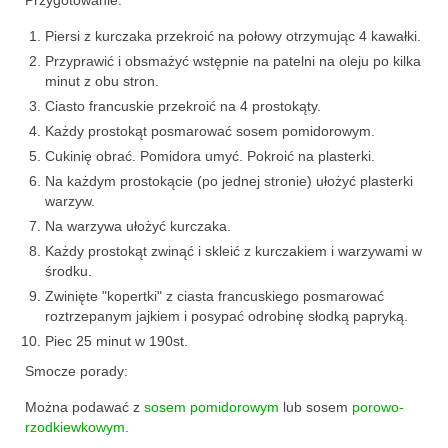
Wielkanoc
Przygotowanie:
Piersi z kurczaka przekroić na połowy otrzymując 4 kawałki.
Boże Narodzenie
Przyprawić i obsmażyć wstępnie na patelni na oleju po kilka
poza kuchnią
minut z obu stron.
Ciasto francuskie przekroić na 4 prostokąty.
Smoki
Każdy prostokąt posmarować sosem pomidorowym.
Cukinię obrać. Pomidora umyć. Pokroić na plasterki.
Na każdym prostokącie (po jednej stronie) ułożyć plasterki
warzyw.
Na warzywa ułożyć kurczaka.
Każdy prostokąt zwinąć i skleić z kurczakiem i warzywami w
środku.
Zwinięte "kopertki" z ciasta francuskiego posmarować
roztrzepanym jajkiem i posypać odrobinę słodką papryką.
Piec 25 minut w 190st.
Smocze porady:
Można podawać z
sosem pomidorowym
lub sosem
porowo-
rzodkiewkowym
.