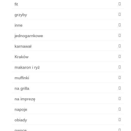
fit
grzyby
inne
jednogarnkowe
karnawał
Kraków
makaron i ryż
muffinki
na grilla
na imprezę
napoje
obiady
owoce