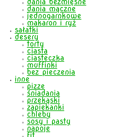
dania bezmięsne
dania mączne
jednogarnkowe
makaron i ryż
sałatki
desery
torty
ciasta
ciasteczka
muffinki
bez pieczenia
inne
pizze
śniadania
przekąski
zapiekanki
chleby
sosy i pasty
napoje
fit