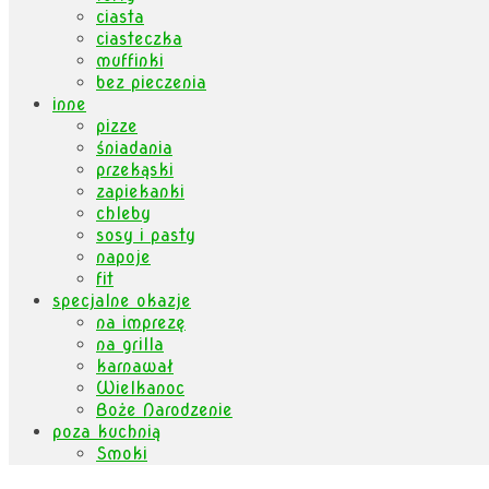
ciasta
ciasteczka
muffinki
bez pieczenia
inne
pizze
śniadania
przekąski
zapiekanki
chleby
sosy i pasty
napoje
fit
specjalne okazje
na imprezę
na grilla
karnawał
Wielkanoc
Boże Narodzenie
poza kuchnią
Smoki