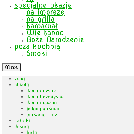
specjalne okazje
na imprezę
na grilla
karnawał
Wielkanoc
Boże Narodzenie
poza kuchnią
Smoki
Menu
zupy
obiady
dania mięsne
dania bezmięsne
dania mączne
jednogarnkowe
makaron i ryż
sałatki
desery
torty