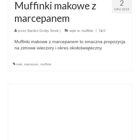
2
Muffinki makowe z
GRU 2025
marcepanem
przez
Bardzo Gruby Smok
|
wpis w:
muffinki
|
0
Muffinki makowe z marcepanem to smaczna propozycja
na zimowe wieczory i okres okołoświąteczny.
mak
,
marcepan
,
muffinki