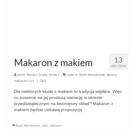
13
Makaron z makiem
GRU 2024
przez
Bardzo Gruby Smok
|
wpis w:
Boże Narodzenie
,
desery
,
makaron i ryż
|
0
Dla niektórych kluski z makiem to tradycja wigilijna. Więc
co powiecie na jej prostszą wariację w okresie
przedświątecznym na bezmięsny obiad? Makaron z
makiem będzie ciekawą propozycją.
Boże Narodzenie
,
mak
,
makaron