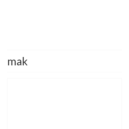
makaron i ryż
sałatki
desery
torty
mak
ciasta
ciasteczka
muffinki
bez pieczenia
inne
pizze
śniadania