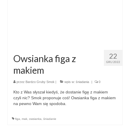
22
Owsianka figa z
GRU 2022
makiem
przez
Bardzo Gruby Smok
|
wpis w:
śniadania
|
0
Kto z Was słyszał kiedyś, że dostanie figę z makiem
czyli nic? Smok proponuje coś! Owsianka figa z makiem
na pewno Wam się spodoba.
figa
,
mak
,
owsianka
,
śniadanie