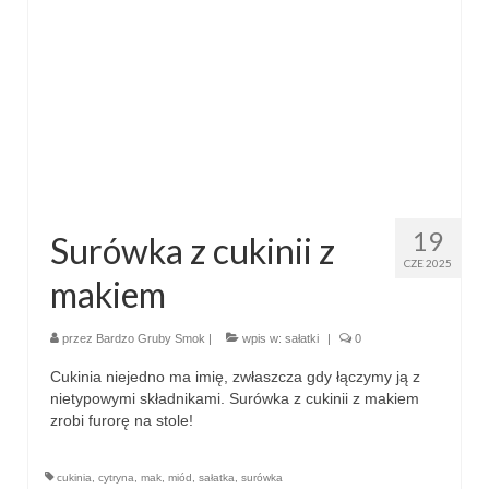
19
Surówka z cukinii z
CZE 2025
makiem
przez
Bardzo Gruby Smok
|
wpis w:
sałatki
|
0
Cukinia niejedno ma imię, zwłaszcza gdy łączymy ją z
nietypowymi składnikami. Surówka z cukinii z makiem
zrobi furorę na stole!
cukinia
,
cytryna
,
mak
,
miód
,
sałatka
,
surówka