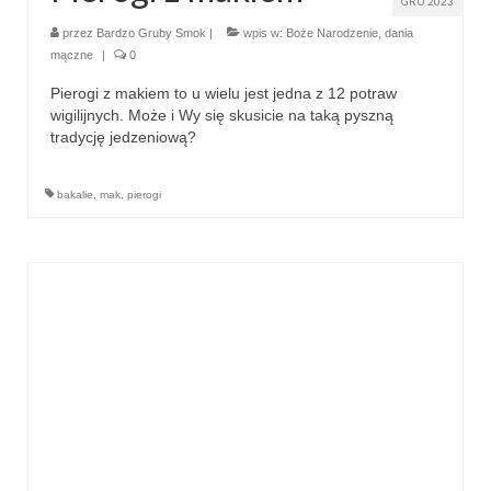
GRU 2023
przez
Bardzo Gruby Smok
|
wpis w:
Boże Narodzenie
,
dania
mączne
|
0
Pierogi z makiem to u wielu jest jedna z 12 potraw
wigilijnych. Może i Wy się skusicie na taką pyszną
tradycję jedzeniową?
bakalie
,
mak
,
pierogi