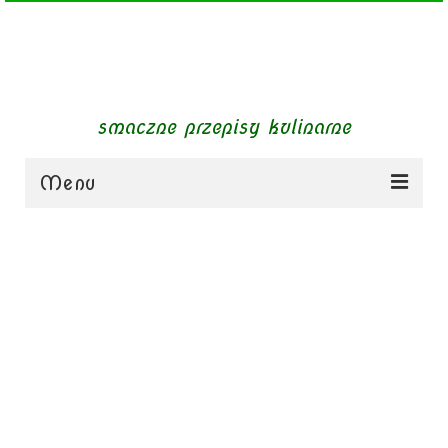
smaczne przepisy kulinarne
Menu
zupy
obiady
dania mięsne
dania bezmięsne
dania mączne
jednogarnkowe