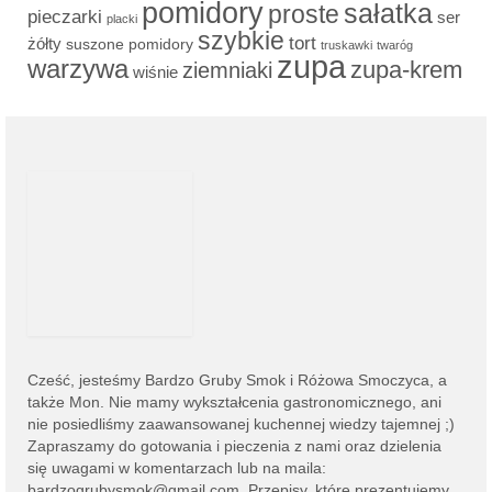
pomidory
sałatka
proste
pieczarki
ser
placki
szybkie
tort
żółty
suszone pomidory
truskawki
twaróg
zupa
warzywa
zupa-krem
ziemniaki
wiśnie
Cześć, jesteśmy
Bardzo Gruby Smok i
Różowa Smoczyca,
a
także Mon. Nie mamy wykształcenia gastronomicznego, ani
nie posiedliśmy zaawansowanej kuchennej wiedzy tajemnej ;)
Zapraszamy do gotowania i pieczenia z nami oraz dzielenia
się uwagami w komentarzach lub na
maila:
bardzogrubysmok@gmail.com
. Przepisy, które prezentujemy,