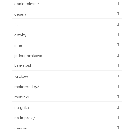
dania mięsne
desery
fit
grzyby
inne
jednogarnkowe
karnawał
Kraków
makaron i ryż
muffinki
na grilla
na imprezę
napoje