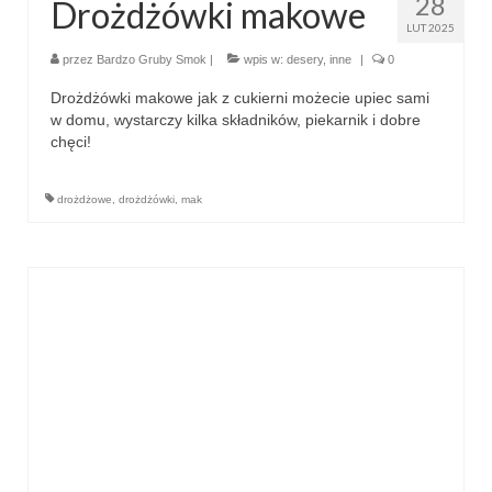
28
Drożdżówki makowe
LUT 2025
przez
Bardzo Gruby Smok
|
wpis w:
desery
,
inne
|
0
Drożdżówki makowe jak z cukierni możecie upiec sami
w domu, wystarczy kilka składników, piekarnik i dobre
chęci!
drożdżowe
,
drożdżówki
,
mak