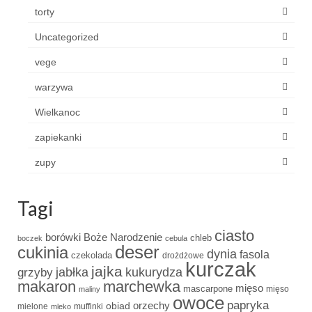
torty
Uncategorized
vege
warzywa
Wielkanoc
zapiekanki
zupy
Tagi
ciasto
borówki
Boże Narodzenie
chleb
boczek
cebula
deser
cukinia
dynia
fasola
czekolada
drożdżowe
kurczak
jajka
grzyby
jabłka
kukurydza
makaron
marchewka
mięso
mascarpone
mięso
maliny
owoce
papryka
obiad
orzechy
mielone
muffinki
mleko