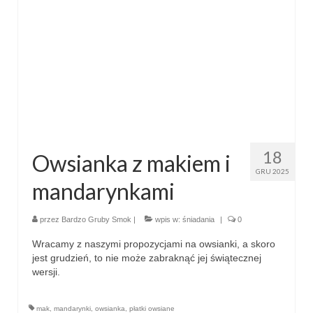
przekąski
zapiekanki
chleby
sosy i pasty
napoje
18
Owsianka z makiem i
fit
GRU 2025
mandarynkami
specjalne okazje
przez
Bardzo Gruby Smok
|
wpis w:
śniadania
|
0
na imprezę
Wracamy z naszymi propozycjami na owsianki, a skoro
na grilla
jest grudzień, to nie może zabraknąć jej świątecznej
wersji.
karnawał
mak
,
mandarynki
,
owsianka
,
płatki owsiane