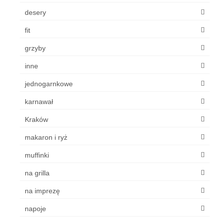
desery
fit
grzyby
inne
jednogarnkowe
karnawał
Kraków
makaron i ryż
muffinki
na grilla
na imprezę
napoje