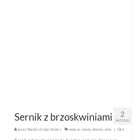
2
Sernik z brzoskwiniami
PAŹ 2020
przez
Bardzo Gruby Smok
|
wpis w:
ciasta
,
desery
,
torty
|
0