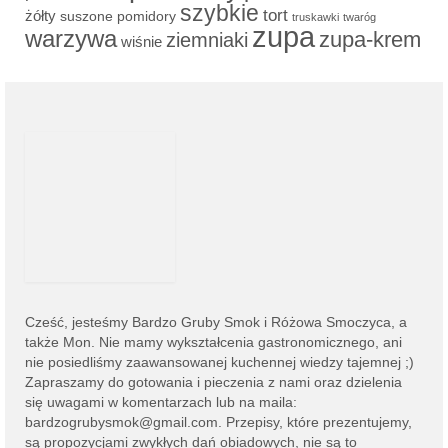
szybkie
tort
żółty
suszone pomidory
truskawki
twaróg
zupa
warzywa
zupa-krem
ziemniaki
wiśnie
Cześć, jesteśmy
Bardzo Gruby Smok i
Różowa Smoczyca,
a
także Mon. Nie mamy wykształcenia gastronomicznego, ani
nie posiedliśmy zaawansowanej kuchennej wiedzy tajemnej ;)
Zapraszamy do gotowania i pieczenia z nami oraz dzielenia
się uwagami w komentarzach lub na
maila:
bardzogrubysmok@gmail.com
. Przepisy, które prezentujemy,
są propozycjami zwykłych dań obiadowych, nie są to