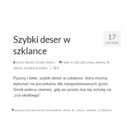
17
Szybki deser w
LUT 2020
szklance
przez
Bardzo Gruby Smok
|
wpis w:
bez pieczenia
,
desery
,
fit
,
owoce
,
szybkie przepisy
|
0
Pyszny i lekki, szybki deser w szklance, który można
wykonać na poczekaniu dla niespodziewanych gości.
Smok poleca również, gdy po prostu ma się ochotę na
„coś słodkiego”.
banany
,
bez-pieczenia
,
brzoskwinie
,
deser
,
fit
,
owoce
,
szybkie
,
w szklance