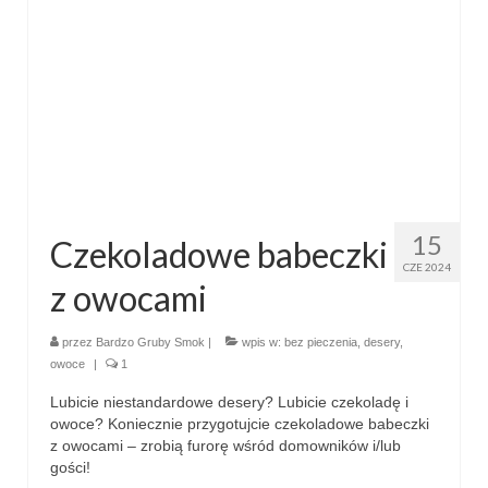
przekąski
zapiekanki
chleby
sosy i pasty
napoje
15
Czekoladowe babeczki
fit
CZE 2024
z owocami
specjalne okazje
przez
Bardzo Gruby Smok
|
wpis w:
bez pieczenia
,
desery
,
na imprezę
owoce
|
1
na grilla
Lubicie niestandardowe desery? Lubicie czekoladę i
owoce? Koniecznie przygotujcie czekoladowe babeczki
karnawał
z owocami – zrobią furorę wśród domowników i/lub
gości!