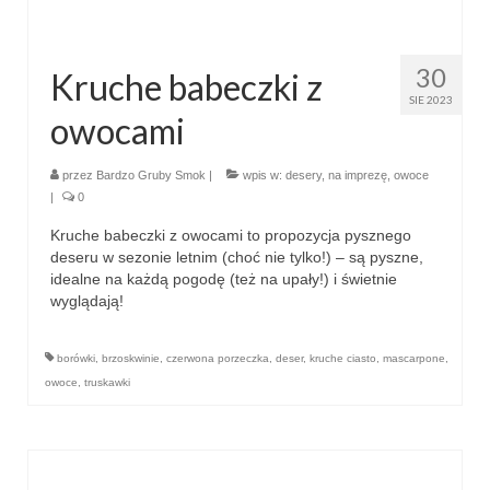
30
Kruche babeczki z
SIE 2023
owocami
przez
Bardzo Gruby Smok
|
wpis w:
desery
,
na imprezę
,
owoce
|
0
Kruche babeczki z owocami to propozycja pysznego
deseru w sezonie letnim (choć nie tylko!) – są pyszne,
idealne na każdą pogodę (też na upały!) i świetnie
wyglądają!
borówki
,
brzoskwinie
,
czerwona porzeczka
,
deser
,
kruche ciasto
,
mascarpone
,
owoce
,
truskawki