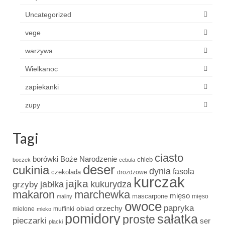
Uncategorized
vege
warzywa
Wielkanoc
zapiekanki
zupy
Tagi
ciasto
borówki
Boże Narodzenie
chleb
boczek
cebula
deser
cukinia
dynia
fasola
czekolada
drożdżowe
kurczak
jajka
grzyby
jabłka
kukurydza
makaron
marchewka
mięso
mascarpone
mięso
maliny
owoce
papryka
obiad
orzechy
mielone
muffinki
mleko
pomidory
sałatka
proste
pieczarki
ser
placki