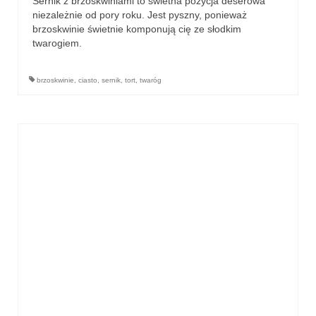
Sernik z brzoskwiniami to świetna pozycja deserowa
niezależnie od pory roku. Jest pyszny, ponieważ
brzoskwinie świetnie komponują cię ze słodkim
twarogiem.
brzoskwinie
,
ciasto
,
sernik
,
tort
,
twaróg