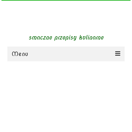
smaczne przepisy kulinarne
Menu
zupy
obiady
dania mięsne
dania bezmięsne
dania mączne
jednogarnkowe