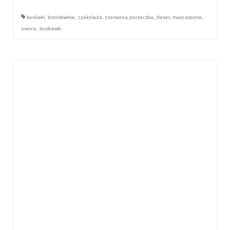
Wielkanoc
borówki
,
brzoskwinie
,
czekolada
,
czerwona porzeczka
,
deser
,
mascarpone
,
Boże Narodzenie
owoce
,
truskawki
poza kuchnią
Smoki