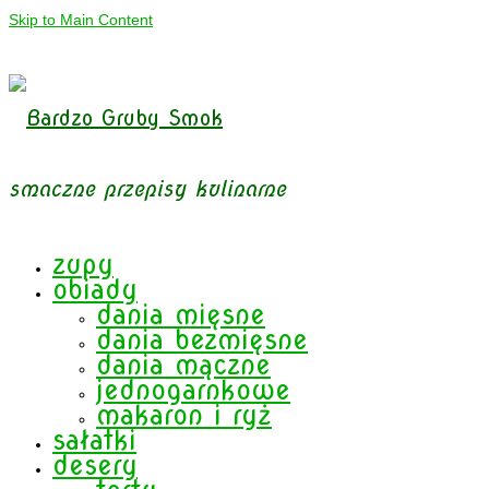
Skip to Main Content
smaczne przepisy kulinarne
zupy
obiady
dania mięsne
dania bezmięsne
dania mączne
jednogarnkowe
makaron i ryż
sałatki
desery