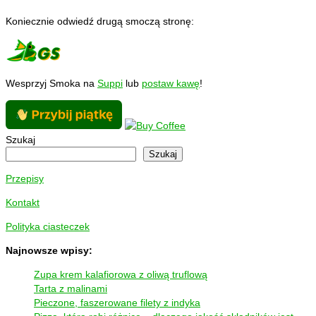
Koniecznie odwiedź drugą smoczą stronę:
Wesprzyj Smoka na
Suppi
lub
postaw kawę
!
Szukaj
Szukaj
Przepisy
Kontakt
Polityka ciasteczek
Najnowsze wpisy:
Zupa krem kalafiorowa z oliwą truflową
Tarta z malinami
Pieczone, faszerowane filety z indyka