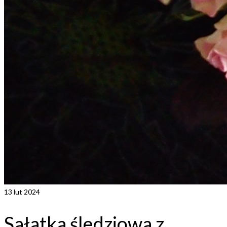
13
lut 2024
Sałatka śledziowa z