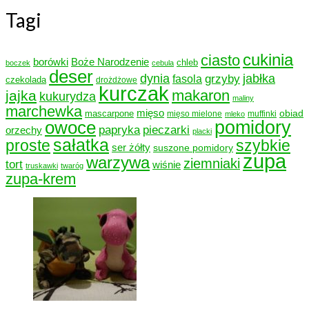
Tagi
cukinia
ciasto
borówki
Boże Narodzenie
chleb
boczek
cebula
deser
dynia
grzyby
jabłka
fasola
czekolada
drożdżowe
kurczak
makaron
jajka
kukurydza
maliny
marchewka
mięso
obiad
mascarpone
mięso mielone
muffinki
mleko
owoce
pomidory
papryka
pieczarki
orzechy
placki
sałatka
proste
szybkie
ser żółty
suszone pomidory
zupa
warzywa
ziemniaki
tort
wiśnie
truskawki
twaróg
zupa-krem