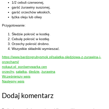
1/2 cebuli czerwonej,
garść żurawiny suszonej,
garść orzechów włoskich,
łyżka oleju lub oliwy
Przygotowanie:
Śledzie pokroić w kostkę.
Cebulę pokroić w kostkę.
Orzechy pokroić drobno.
Wszystkie składniki wymieszać.
https://www.bardzogrubysmok.pl/salatka-sledziowa-z-zurawina-i-
orzechami/
nokaut
.pl
porównywarka cen
orzechy
,
sałatka
,
śledzie
,
żurawina
Wcześniejszy wpis
Następny wpis
Dodaj komentarz