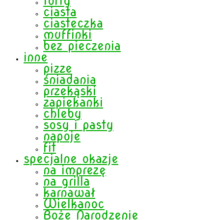
torty
ciasta
ciasteczka
muffinki
bez pieczenia
inne
pizze
śniadania
przekąski
zapiekanki
chleby
sosy i pasty
napoje
fit
specjalne okazje
na imprezę
na grilla
karnawał
Wielkanoc
Boże Narodzenie