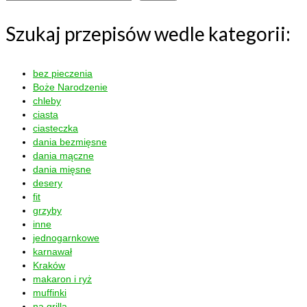
Szukaj przepisów wedle kategorii:
bez pieczenia
Boże Narodzenie
chleby
ciasta
ciasteczka
dania bezmięsne
dania mączne
dania mięsne
desery
fit
grzyby
inne
jednogarnkowe
karnawał
Kraków
makaron i ryż
muffinki
na grilla