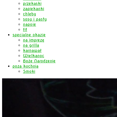
przekąski
zapiekanki
chleby
sosy i pasty
napoje
fit
specjalne okazje
na imprezę
na grilla
karnawał
Wielkanoc
Boże Narodzenie
poza kuchnią
Smoki