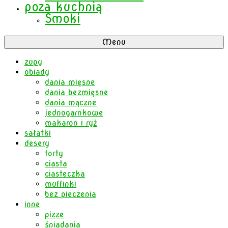
poza kuchnią
Smoki
Menu
zupy
obiady
dania mięsne
dania bezmięsne
dania mączne
jednogarnkowe
makaron i ryż
sałatki
desery
torty
ciasta
ciasteczka
muffinki
bez pieczenia
inne
pizze
śniadania