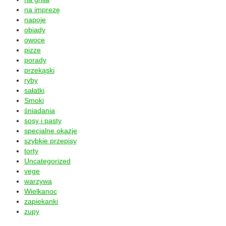
na imprezę
napoje
obiady
owoce
pizze
porady
przekąski
ryby
sałatki
Smoki
śniadania
sosy i pasty
specjalne okazje
szybkie przepisy
torty
Uncategorized
vege
warzywa
Wielkanoc
zapiekanki
zupy