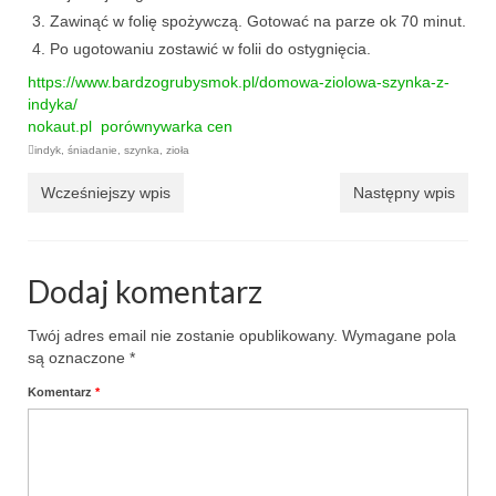
Zawinąć w folię spożywczą. Gotować na parze ok 70 minut.
przekąski
Po ugotowaniu zostawić w folii do ostygnięcia.
https://www.bardzogrubysmok.pl/domowa-ziolowa-szynka-z-
zapiekanki
indyka/
nokaut
.pl
porównywarka cen
chleby
indyk
,
śniadanie
,
szynka
,
zioła
sosy i pasty
Wcześniejszy wpis
Następny wpis
napoje
fit
Dodaj komentarz
specjalne okazje
Twój adres email nie zostanie opublikowany.
Wymagane pola
są oznaczone
*
na imprezę
Komentarz
*
na grilla
karnawał