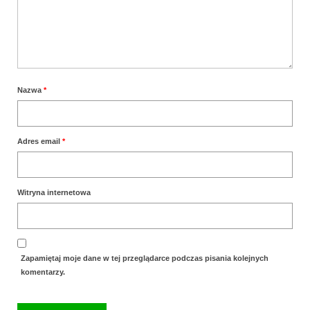
Wielkanoc
Boże Narodzenie
poza kuchnią
Smoki
Nazwa
*
Adres email
*
Witryna internetowa
Zapamiętaj moje dane w tej przeglądarce podczas pisania kolejnych
komentarzy.