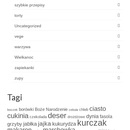
szybkie przepisy
torty
Uncategorized
vege
warzywa
Wielkanoc
zapiekanki
zupy
Tagi
ciasto
borówki
Boże Narodzenie
chleb
boczek
cebula
deser
cukinia
dynia
fasola
czekolada
drożdżowe
kurczak
jajka
grzyby
jabłka
kukurydza
makaron
marchewka