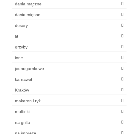
dania mączne
dania mięsne
desery
fit
grzyby
inne
jednogarnkowe
karnawał
Kraków
makaron i ryż
muffinki
na grilla
na imprezę