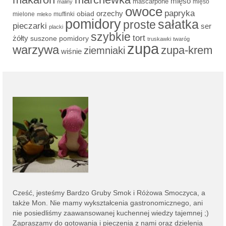
mięso
mascarpone
mięso
maliny
owoce
papryka
obiad
orzechy
mielone
muffinki
mleko
pomidory
sałatka
proste
pieczarki
ser
placki
szybkie
tort
żółty
suszone pomidory
truskawki
twaróg
zupa
warzywa
zupa-krem
ziemniaki
wiśnie
Cześć, jesteśmy
Bardzo Gruby Smok i
Różowa Smoczyca,
a
także Mon. Nie mamy wykształcenia gastronomicznego, ani
nie posiedliśmy zaawansowanej kuchennej wiedzy tajemnej ;)
Zapraszamy do gotowania i pieczenia z nami oraz dzielenia