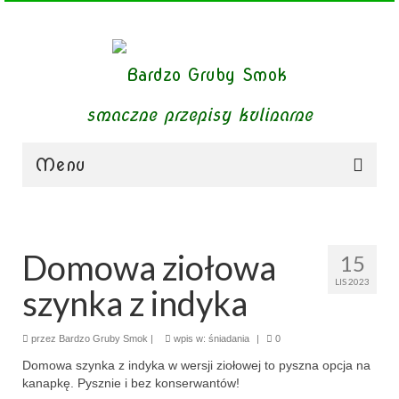
smaczne przepisy kulinarne
Menu
zupy
obiady
Domowa ziołowa
15
LIS 2023
dania mięsne
szynka z indyka
dania bezmięsne
przez
Bardzo Gruby Smok
|
wpis w:
śniadania
|
0
dania mączne
Domowa szynka z indyka w wersji ziołowej to pyszna opcja na
kanapkę. Pysznie i bez konserwantów!
jednogarnkowe