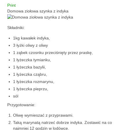
Print
makaron i ryż
Domowa ziołowa szynka z indyka
sałatki
Składniki:
desery
1kg kawałek indyka,
3 łyżki oliwy z oliwy
torty
1 ząbek czosnku przeciśnięty przez praskę,
ciasta
1 łyżeczka tymianku,
1 łyżeczka bazylii,
ciasteczka
1 łyżeczka cząbru,
1 łyżeczka rozmarynu,
muffinki
1 łyżeczka pieprzu,
bez pieczenia
sól
Przygotowanie:
inne
Oliwę wymieszać z przyprawami.
pizze
Taką marynatą natrzeć dobrze indyka. Zostawić na co
najmniej 12 godzin w lodówce.
śniadania