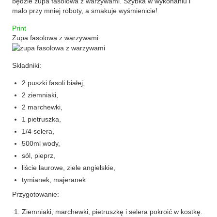
będzie zupa fasolowa z warzywami. Szybka w wykonaniu i
mało przy mniej roboty, a smakuje wyśmienicie!
makaron i ryż
Print
sałatki
Zupa fasolowa z warzywami
desery
Składniki:
torty
2 puszki fasoli białej,
2 ziemniaki,
ciasta
2 marchewki,
ciasteczka
1 pietruszka,
1/4 selera,
muffinki
500ml wody,
sól, pieprz,
bez pieczenia
liście laurowe, ziele angielskie,
inne
tymianek, majeranek
Przygotowanie:
pizze
Ziemniaki, marchewki, pietruszkę i selera pokroić w kostkę.
śniadania