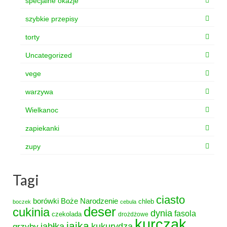
specjalne okazje
szybkie przepisy
torty
Uncategorized
vege
warzywa
Wielkanoc
zapiekanki
zupy
Tagi
ciasto
borówki
Boże Narodzenie
chleb
boczek
cebula
deser
cukinia
dynia
fasola
czekolada
drożdżowe
kurczak
jajka
grzyby
jabłka
kukurydza