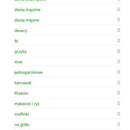
dania mączne
dania mięsne
desery
fit
grzyby
inne
jednogarnkowe
karnawał
Kraków
makaron i ryż
muffinki
na grilla