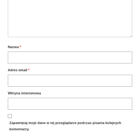
Wielkanoc
Boże Narodzenie
poza kuchnią
Smoki
Nazwa
*
Adres email
*
Witryna internetowa
Zapamiętaj moje dane w tej przeglądarce podczas pisania kolejnych
komentarzy.