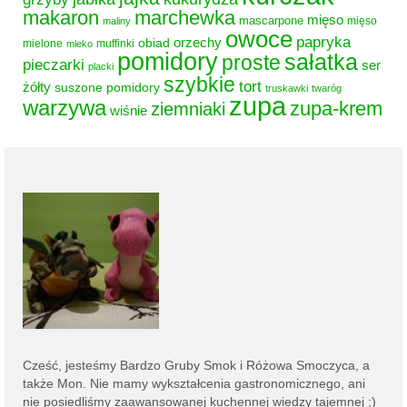
makaron
marchewka
mięso
mascarpone
mięso
maliny
owoce
papryka
obiad
orzechy
mielone
muffinki
mleko
pomidory
sałatka
proste
pieczarki
ser
placki
szybkie
tort
żółty
suszone pomidory
truskawki
twaróg
zupa
warzywa
zupa-krem
ziemniaki
wiśnie
Cześć, jesteśmy
Bardzo Gruby Smok i
Różowa Smoczyca,
a
także Mon. Nie mamy wykształcenia gastronomicznego, ani
nie posiedliśmy zaawansowanej kuchennej wiedzy tajemnej ;)