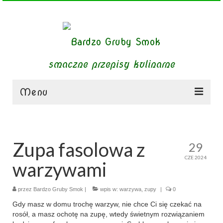
smaczne przepisy kulinarne
Menu
zupy
obiady
Zupa fasolowa z
29
CZE 2024
dania mięsne
warzywami
dania bezmięsne
przez
Bardzo Gruby Smok
|
wpis w:
warzywa
,
zupy
|
0
dania mączne
Gdy masz w domu trochę warzyw, nie chce Ci się czekać na
rosół, a masz ochotę na zupę, wtedy świetnym rozwiązaniem
jednogarnkowe