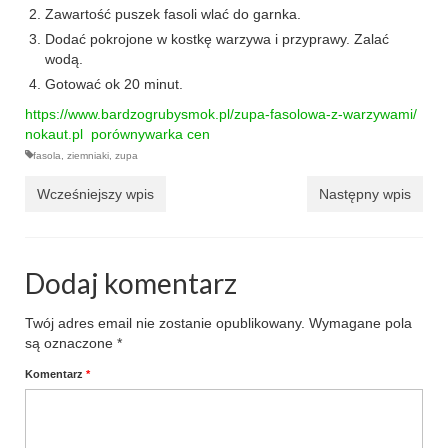
Zawartość puszek fasoli wlać do garnka.
przekąski
Dodać pokrojone w kostkę warzywa i przyprawy. Zalać
wodą.
zapiekanki
Gotować ok 20 minut.
https://www.bardzogrubysmok.pl/zupa-fasolowa-z-warzywami/
chleby
nokaut
.pl
porównywarka cen
fasola
,
ziemniaki
,
zupa
sosy i pasty
Wcześniejszy wpis
Następny wpis
napoje
fit
Dodaj komentarz
specjalne okazje
Twój adres email nie zostanie opublikowany.
Wymagane pola
na imprezę
są oznaczone
*
na grilla
Komentarz
*
karnawał