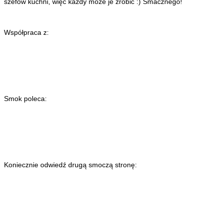
szefów kuchni, więc każdy może je zrobić :) Smacznego!
Współpraca z:
Smok poleca:
Koniecznie odwiedź drugą smoczą stronę: