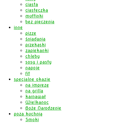
ciasta
ciasteczka
muffinki
bez pieczenia
inne
pizze
śniadania
przekąski
zapiekanki
chleby
sosy i pasty
napoje
fit
specjalne okazje
na imprezę
na grilla
karnawał
Wielkanoc
Boże Narodzenie
poza kuchnią
Smoki