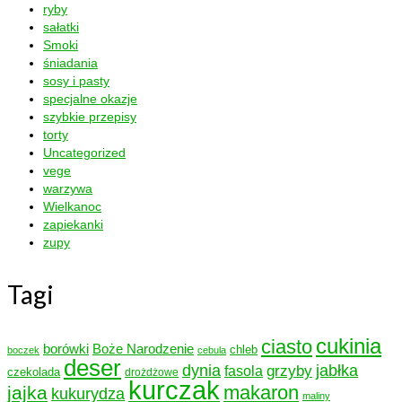
ryby
sałatki
Smoki
śniadania
sosy i pasty
specjalne okazje
szybkie przepisy
torty
Uncategorized
vege
warzywa
Wielkanoc
zapiekanki
zupy
Tagi
cukinia
ciasto
borówki
Boże Narodzenie
chleb
boczek
cebula
deser
dynia
grzyby
jabłka
fasola
czekolada
drożdżowe
kurczak
makaron
jajka
kukurydza
maliny