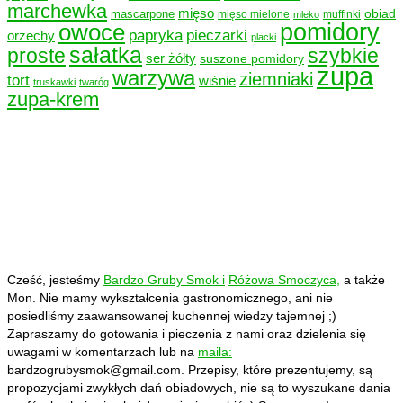
marchewka
mięso
obiad
mascarpone
mięso mielone
muffinki
mleko
owoce
pomidory
papryka
pieczarki
orzechy
placki
sałatka
proste
szybkie
ser żółty
suszone pomidory
zupa
warzywa
ziemniaki
tort
wiśnie
truskawki
twaróg
zupa-krem
Cześć, jesteśmy
Bardzo Gruby Smok i
Różowa Smoczyca,
a także
Mon. Nie mamy wykształcenia gastronomicznego, ani nie
posiedliśmy zaawansowanej kuchennej wiedzy tajemnej ;)
Zapraszamy do gotowania i pieczenia z nami oraz dzielenia się
uwagami w komentarzach lub na
maila:
bardzogrubysmok@gmail.com
. Przepisy, które prezentujemy, są
propozycjami zwykłych dań obiadowych, nie są to wyszukane dania