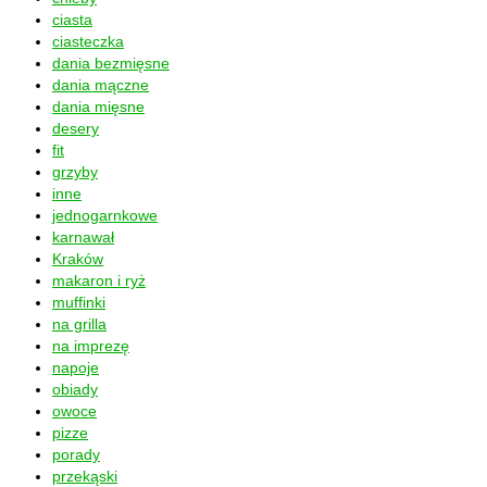
ciasta
ciasteczka
dania bezmięsne
dania mączne
dania mięsne
desery
fit
grzyby
inne
jednogarnkowe
karnawał
Kraków
makaron i ryż
muffinki
na grilla
na imprezę
napoje
obiady
owoce
pizze
porady
przekąski