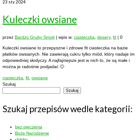
23
sty 2024
Kuleczki owsiane
przez
Bardzo Gruby Smok
|
wpis w:
ciasteczka
,
desery
,
fit
|
0
Kuleczki owsiane to przepyszne i zdrowe fit ciasteczka na bazie
płatków owsianych. Nie zawierają cukru tylko miód, który nadaje im
odpowiedniej słodyczy. A najfajniejsze jest w nich to, że są małe i
można je radośnie podjadać 🙂
ciasteczka
,
fit
,
owsiane
Szukaj
Szukaj
Szukaj przepisów wedle kategorii:
bez pieczenia
Boże Narodzenie
chleby