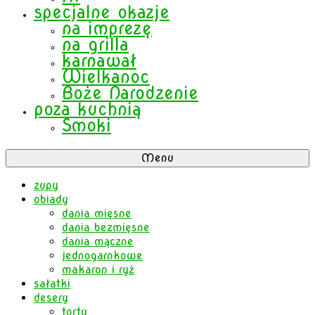
specjalne okazje
na imprezę
na grilla
karnawał
Wielkanoc
Boże Narodzenie
poza kuchnią
Smoki
Menu
zupy
obiady
dania mięsne
dania bezmięsne
dania mączne
jednogarnkowe
makaron i ryż
sałatki
desery
torty