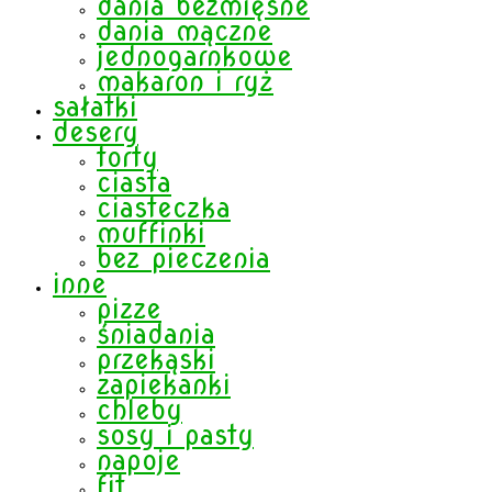
dania bezmięsne
dania mączne
jednogarnkowe
makaron i ryż
sałatki
desery
torty
ciasta
ciasteczka
muffinki
bez pieczenia
inne
pizze
śniadania
przekąski
zapiekanki
chleby
sosy i pasty
napoje
fit