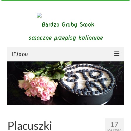
smaczne przepisy kulinarne
Menu
zupy
obiady
dania mięsne
dania bezmięsne
dania mączne
Placuszki
17
jednogarnkowe
MAJ 2026