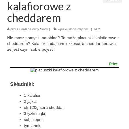
kalafiorowe z
makaron i ryż
cheddarem
sałatki
przez
Bardzo Gruby Smok
|
wpis w:
dania mączne
|
2
desery
Nie masz pomysłu na obiad? To może placuszki kalafiorowe z
cheddarem? Kalafior nadaje im lekkości, a cheddar sprawia,
torty
że jest czym sobie pojeść.
ciasta
Print
ciasteczka
muffinki
Składniki:
bez pieczenia
1 kalafior,
2 jajka,
inne
ok 120g sera cheddar,
3 łyżki mąki,
pizze
sól, pieprz,
tymianek,
śniadania