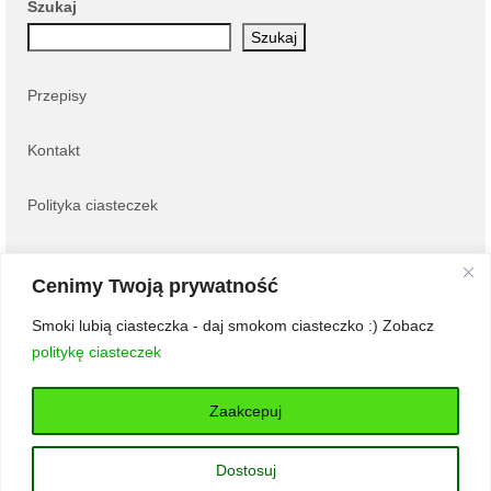
Szukaj
Szukaj
Przepisy
Kontakt
Polityka ciasteczek
Najnowsze wpisy:
Cenimy Twoją prywatność
Zupa krem kalafiorowa z oliwą truflową
Smoki lubią ciasteczka - daj smokom ciasteczko :) Zobacz
Tarta z malinami
politykę ciasteczek
Pieczone, faszerowane filety z indyka
Pizza, która robi różnicę – dlaczego jakość składników jest
ważniejsza niż dodatki?
Zaakcepuj
Jajka faszerowane awokado
Dostosuj
© 2026 Bardzo Gruby Smok - WordPress Theme by
Kadence WP