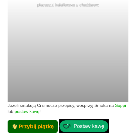
Wielkanoc
placuszki kalafiorowe z cheddarem
Boże Narodzenie
poza kuchnią
Smoki
Jeżeli smakują Ci smocze przepisy, wesprzyj Smoka na
Suppi
lub
postaw kawę
!