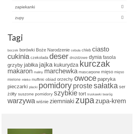
zapiekanki
zupy
Tagi
ciasto
borówki
Boże Narodzenie
chleb
boczek
cebula
deser
cukinia
dynia
fasola
czekolada
drożdżowe
kurczak
jajka
grzyby
jabłka
kukurydza
makaron
marchewka
mięso
mascarpone
mięso
maliny
owoce
papryka
obiad
orzechy
mielone
muffinki
mleko
pomidory
sałatka
proste
pieczarki
ser
placki
szybkie
tort
żółty
suszone pomidory
truskawki
twaróg
zupa
warzywa
zupa-krem
ziemniaki
wiśnie