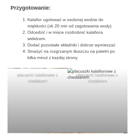
Przygotowanie:
przekąski
Kalafior ugotować w osolonej wodzie do
zapiekanki
miękkości (ok 20 min od zagotowania wody).
Odcedzić i w misce rozdrobnić kalafiora
chleby
widelcem.
Dodać pozostałe składniki i dobrze wymieszać.
sosy i pasty
Smażyć na rozgrzanym tłuszczu na patelni po
kilka minut z każdej strony.
napoje
fit
placuszki kalafiorowe z
placuszki kalafiorowe z
cheddarem
cheddarem
specjalne okazje
na imprezę
na grilla
karnawał