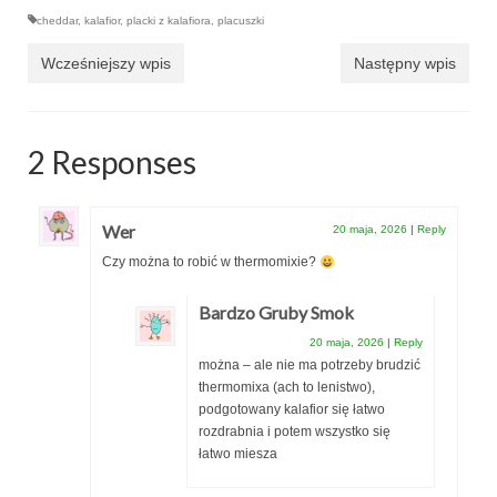
cheddar
,
kalafior
,
placki z kalafiora
,
placuszki
Wcześniejszy wpis
Następny wpis
2 Responses
Wer
20 maja, 2026
|
Reply
Czy można to robić w thermomixie?
Bardzo Gruby Smok
20 maja, 2026
|
Reply
można – ale nie ma potrzeby brudzić
thermomixa (ach to lenistwo),
podgotowany kalafior się łatwo
rozdrabnia i potem wszystko się
łatwo miesza