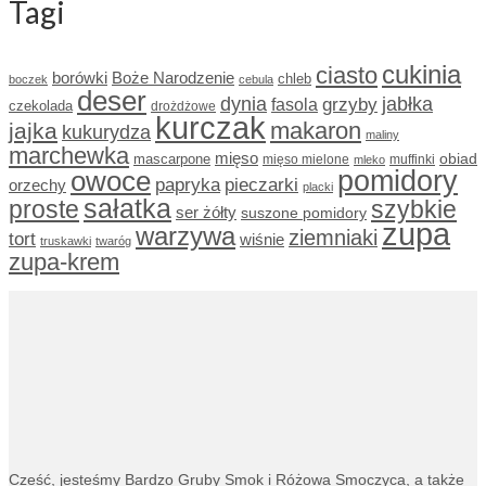
Tagi
cukinia
ciasto
borówki
Boże Narodzenie
chleb
boczek
cebula
deser
dynia
grzyby
jabłka
fasola
czekolada
drożdżowe
kurczak
makaron
jajka
kukurydza
maliny
marchewka
mięso
obiad
mascarpone
mięso mielone
muffinki
mleko
owoce
pomidory
papryka
pieczarki
orzechy
placki
sałatka
proste
szybkie
ser żółty
suszone pomidory
zupa
warzywa
ziemniaki
tort
wiśnie
truskawki
twaróg
zupa-krem
Cześć, jesteśmy
Bardzo Gruby Smok i
Różowa Smoczyca,
a także