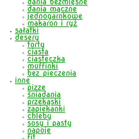
dania bezmięsne
dania mączne
jednogarnkowe
makaron i ryż
sałatki
desery
torty
ciasta
ciasteczka
muffinki
bez pieczenia
inne
pizze
śniadania
przekąski
zapiekanki
chleby
sosy i pasty
napoje
fit