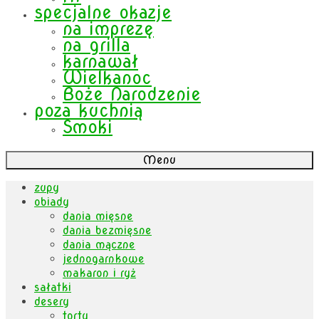
specjalne okazje
na imprezę
na grilla
karnawał
Wielkanoc
Boże Narodzenie
poza kuchnią
Smoki
Menu
zupy
obiady
dania mięsne
dania bezmięsne
dania mączne
jednogarnkowe
makaron i ryż
sałatki
desery
torty