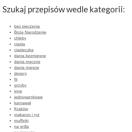
Szukaj przepisów wedle kategorii:
bez pieczenia
Boże Narodzenie
chleby
ciasta
ciasteczka
dania bezmięsne
dania mączne
dania mięsne
desery
fit
grzyby
inne
jednogarnkowe
karnawał
Kraków
makaron i ryż
muffinki
na grilla