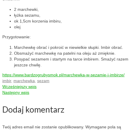
2 marchewki,
łyżka sezamu,
ok 1,5cm korzenia imbiru,
olej
Przygotowanie:
Marchewkę obrać i pokroić w niewielkie słupki. Imbir obrać.
Obsmażyć marchewkę na patelni na oleju aż zmięknie.
Posypać sezamem i startym na tarce imbirem. Smażyć razem
jeszcze chwilę.
https://www.bardzogrubysmok.pl/marchewka-w-sezamie-i-imbirze/
imbir
,
marchewka
,
sezam
Wcześniejszy wpis
Następny wpis
Dodaj komentarz
Twój adres email nie zostanie opublikowany.
Wymagane pola są