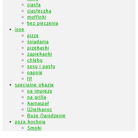
ciasta
ciasteczka
muffinki
bez pieczenia
inne
pizze
śniadania
przekąski
zapiekanki
chleby
sosy i pasty
napoje
fit
specjalne okazje
na imprezę
na grilla
karnawał
Wielkanoc
Boże Narodzenie
poza kuchnią
Smoki