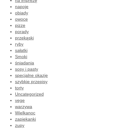
na imprezę
napoje
obiady
owoce
pizze
porady
przekąski
ryby
sałatki
Smoki
śniadania
sosy i pasty
specjalne okazje
szybkie przepisy
torty
Uncategorized
vege
warzywa
Wielkanoc
zapiekanki
zupy