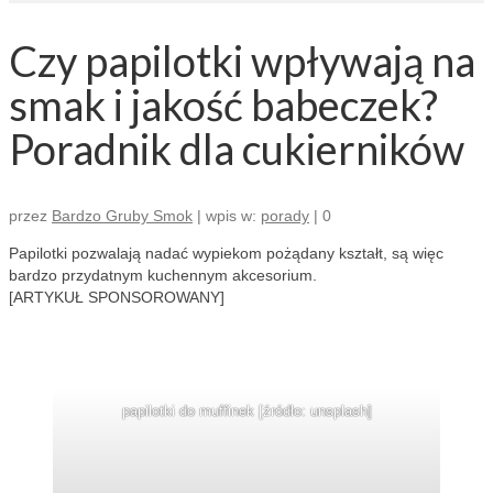
Czy papilotki wpływają na
smak i jakość babeczek?
Poradnik dla cukierników
przez
Bardzo Gruby Smok
|
wpis w:
porady
|
0
Papilotki pozwalają nadać wypiekom pożądany kształt, są więc
bardzo przydatnym kuchennym akcesorium.
[ARTYKUŁ SPONSOROWANY]
papilotki do muffinek [źródło: unsplash]