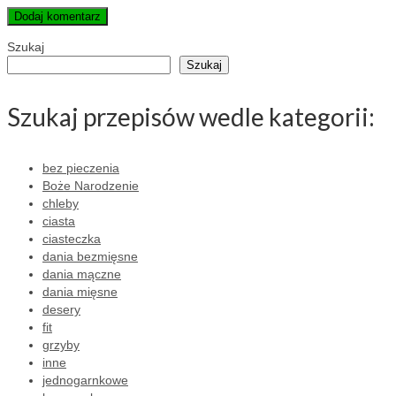
Szukaj
Szukaj
Szukaj przepisów wedle kategorii:
bez pieczenia
Boże Narodzenie
chleby
ciasta
ciasteczka
dania bezmięsne
dania mączne
dania mięsne
desery
fit
grzyby
inne
jednogarnkowe