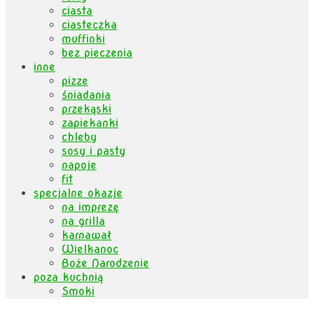
ciasta
ciasteczka
muffinki
bez pieczenia
inne
pizze
śniadania
przekąski
zapiekanki
chleby
sosy i pasty
napoje
fit
specjalne okazje
na imprezę
na grilla
karnawał
Wielkanoc
Boże Narodzenie
poza kuchnią
Smoki