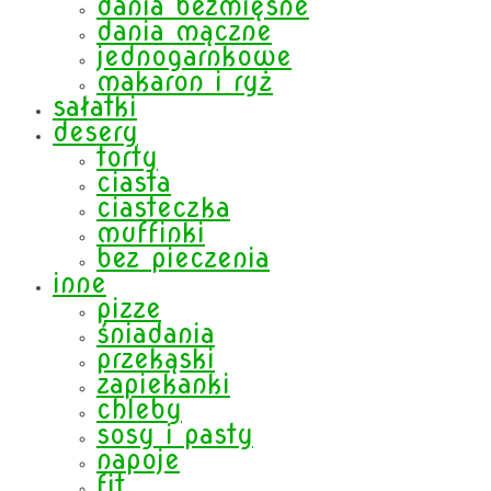
dania bezmięsne
dania mączne
jednogarnkowe
makaron i ryż
sałatki
desery
torty
ciasta
ciasteczka
muffinki
bez pieczenia
inne
pizze
śniadania
przekąski
zapiekanki
chleby
sosy i pasty
napoje
fit