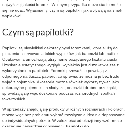
najwyższej jakości foremki. W innym przypadku może ciasto może
się nie udać. Wyjaśniamy, czym są papilotki i jak wpływają na smak
wypieków!
Czym są papilotki?
Papilotki są niewielkimi dekoracyjnymi foremkami, które służą do
pieczenia i serwowania takich wypieków, jak babeczki lub muffinki.
Opakowania umożliwiają utrzymanie pożądanego kształtu ciasta.
Uzyskanie estetycznego wyglądu wypieków jest dużo łatwiejsze z
wykorzystaniem papilotek. Foremki przeważnie powstają z
odpornego na tłuszcz papieru, co sprawia, że można je bez trudu
wyjąć z pojemnika. Akcesoria można również wykorzystywać jako
dekoracyjne pojemniki na słodycze, orzeszki i drobne przekąski,
sprawdzają się więc doskonale podczas różnorodnych spotkań
towarzyskich.
W sprzedaży znajdują się produkty w różnych rozmiarach i kolorach,
można więc bez problemu wybrać rozwiązanie idealnie dopasowane
do indywidualnych potrzeb. W zależności od okazji inny wzór może
okazać się najbardziej odpowiedni.
Papilotki do