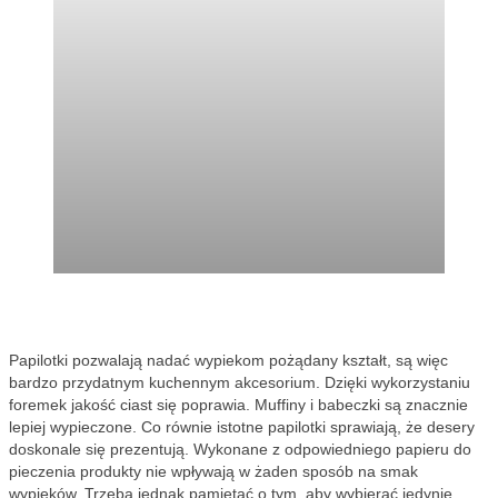
Papilotki pozwalają nadać wypiekom pożądany kształt, są więc
bardzo przydatnym kuchennym akcesorium. Dzięki wykorzystaniu
foremek jakość ciast się poprawia. Muffiny i babeczki są znacznie
lepiej wypieczone. Co równie istotne papilotki sprawiają, że desery
doskonale się prezentują. Wykonane z odpowiedniego papieru do
pieczenia produkty nie wpływają w żaden sposób na smak
wypieków. Trzeba jednak pamiętać o tym, aby wybierać jedynie