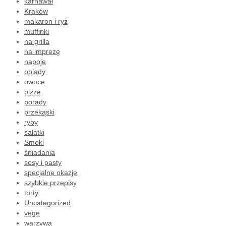
karnawał
Kraków
makaron i ryż
muffinki
na grilla
na imprezę
napoje
obiady
owoce
pizze
porady
przekąski
ryby
sałatki
Smoki
śniadania
sosy i pasty
specjalne okazje
szybkie przepisy
torty
Uncategorized
vege
warzywa