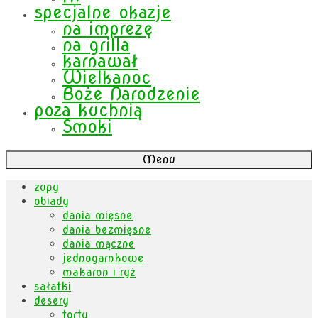
specjalne okazje
na imprezę
na grilla
karnawał
Wielkanoc
Boże Narodzenie
poza kuchnią
Smoki
Menu
zupy
obiady
dania mięsne
dania bezmięsne
dania mączne
jednogarnkowe
makaron i ryż
sałatki
desery
torty