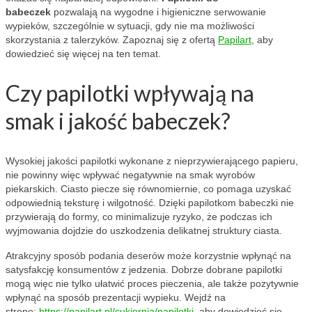
babeczek
pozwalają na wygodne i higieniczne serwowanie
wypieków, szczególnie w sytuacji, gdy nie ma możliwości
skorzystania z talerzyków. Zapoznaj się z ofertą
Papilart
, aby
dowiedzieć się więcej na ten temat.
Czy papilotki wpływają na
smak i jakość babeczek?
Wysokiej jakości papilotki wykonane z nieprzywierającego papieru,
nie powinny więc wpływać negatywnie na smak wyrobów
piekarskich. Ciasto piecze się równomiernie, co pomaga uzyskać
odpowiednią teksturę i wilgotność. Dzięki papilotkom babeczki nie
przywierają do formy, co minimalizuje ryzyko, że podczas ich
wyjmowania dojdzie do uszkodzenia delikatnej struktury ciasta.
Atrakcyjny sposób podania deserów może korzystnie wpłynąć na
satysfakcję konsumentów z jedzenia. Dobrze dobrane papilotki
mogą więc nie tylko ułatwić proces pieczenia, ale także pozytywnie
wpłynąć na sposób prezentacji wypieku. Wejdź na
stronę:
https://papilart.pl/cukiernia/papilotki
, aby dowiedzieć się