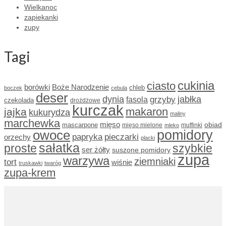
Wielkanoc
zapiekanki
zupy
Tagi
cukinia
ciasto
borówki
Boże Narodzenie
chleb
boczek
cebula
deser
dynia
grzyby
jabłka
fasola
czekolada
drożdżowe
kurczak
makaron
jajka
kukurydza
maliny
marchewka
mięso
obiad
mascarpone
mięso mielone
muffinki
mleko
owoce
pomidory
papryka
pieczarki
orzechy
placki
sałatka
proste
szybkie
ser żółty
suszone pomidory
zupa
warzywa
ziemniaki
tort
wiśnie
truskawki
twaróg
zupa-krem