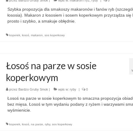
przez
Bardzo Gruby Smok
|
wpis w:
makaron i ryż
,
ryby
|
0
Szybka propozycja dla smakoszy makaronów i fanów ryb (szczegól
łososia). Makaron z łososiem i sosem koperkowym przyrządza się
prosto i szybko, a smakuje obłędnie.
koperek
,
łosoś
,
makaron
,
sos koperkowy
Łosoś na parze w sosie
koperkowym
przez
Bardzo Gruby Smok
|
wpis w:
ryby
|
0
Łosoś na parze w sosie koperkowym to smaczna propozycja obia
bez mięsa. Łosoś w tym wydaniu podany z ryżem i warzywami sm
wyśmienicie.
koperek
,
łosoś
,
na parze
,
ryby
,
sos koperkowy