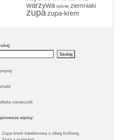
warzywa
ziemniaki
wiśnie
zupa
zupa-krem
zukaj
Szukaj
zepisy
ntakt
lityka ciasteczek
ajnowsze wpisy:
Zupa krem kalafiorowa z oliwą truflową
Tarta z malinami