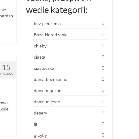
wedle kategorii:
nie
 bardzo
bez pieczenia
Boże Narodzenie
chleby
ciasta
15
ciasteczka
WRZ 2022
dania bezmięsne
dania mączne
dania mięsne
dowa
akuje
desery
fit
grzyby