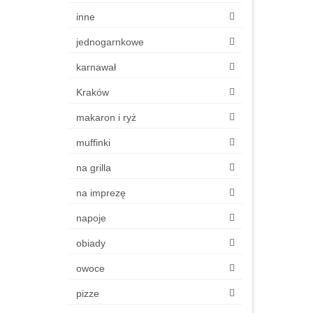
inne
jednogarnkowe
karnawał
Kraków
makaron i ryż
muffinki
na grilla
na imprezę
napoje
obiady
owoce
pizze