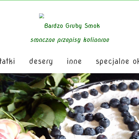
smaczne przepisy kulinarne
łatki
desery
inne
specjalne o