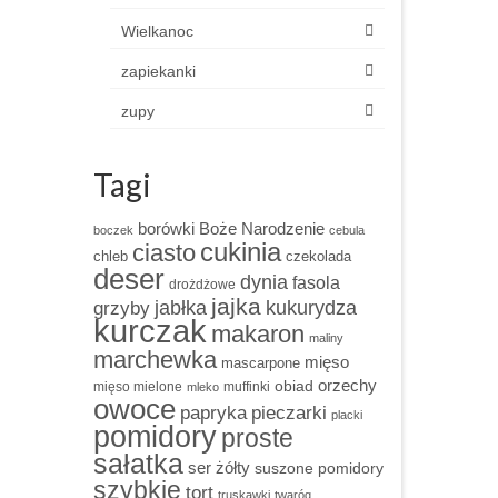
Wielkanoc
zapiekanki
zupy
Tagi
borówki
Boże Narodzenie
boczek
cebula
cukinia
ciasto
chleb
czekolada
deser
dynia
fasola
drożdżowe
jajka
grzyby
jabłka
kukurydza
kurczak
makaron
maliny
marchewka
mięso
mascarpone
obiad
orzechy
mięso mielone
muffinki
mleko
owoce
papryka
pieczarki
placki
pomidory
proste
sałatka
ser żółty
suszone pomidory
szybkie
tort
truskawki
twaróg