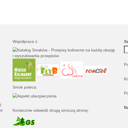
Współpraca z:
S
Pr
Ko
Smok poleca:
Po
j
N
ia
Koniecznie odwiedź drugą smoczą stronę: