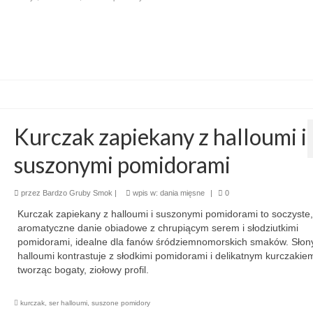
Kurczak zapiekany z halloumi i
suszonymi pomidorami
przez
Bardzo Gruby Smok
|
wpis w:
dania mięsne
|
0
Kurczak zapiekany z halloumi i suszonymi pomidorami to soczyste,
aromatyczne danie obiadowe z chrupiącym serem i słodziutkimi
pomidorami, idealne dla fanów śródziemnomorskich smaków. Słon
halloumi kontrastuje z słodkimi pomidorami i delikatnym kurczakie
tworząc bogaty, ziołowy profil.
kurczak
,
ser halloumi
,
suszone pomidory