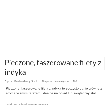
Pieczone, faszerowane filety z
indyka
przez
Bardzo Gruby Smok
|
wpis w:
dania mięsne
|
0
Pieczone, faszerowane filety z indyka to soczyste danie główne z
aromatycznym farszem, idealne na obiad lub świąteczny stół.
indyk
,
ser halloumi
,
suszone pomidory