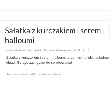
Sałatka z kurczakiem i serem
halloumi
przez
Bardzo Gruby Smok
|
wpis w:
dania mięsne
,
sałatki
|
1
Sałatka z kurczakiem i serem halloumi to pomysł na lekki, a jednak
obiad. Gorąco zachęcam do spróbowania!
kurczak
,
pomidorki
,
sałata
,
sałatka
,
ser halloumi