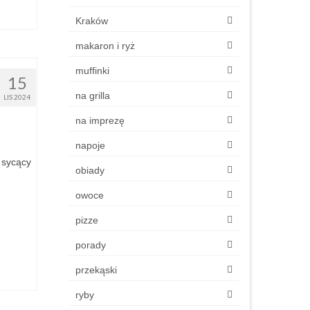
Kraków
makaron i ryż
muffinki
15
na grilla
LIS 2024
na imprezę
napoje
 sycący
obiady
owoce
pizze
porady
przekąski
ryby