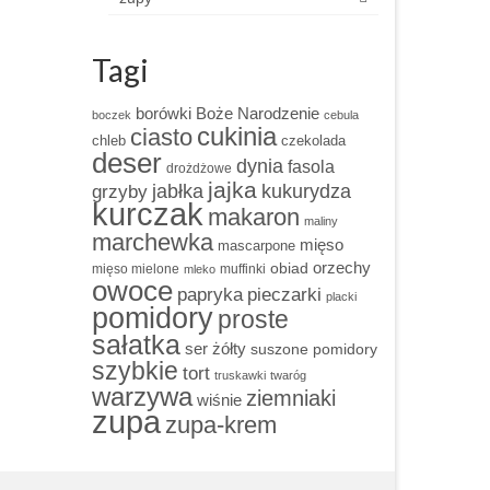
Tagi
borówki
Boże Narodzenie
boczek
cebula
cukinia
ciasto
chleb
czekolada
deser
dynia
fasola
drożdżowe
jajka
grzyby
jabłka
kukurydza
kurczak
makaron
maliny
marchewka
mięso
mascarpone
obiad
orzechy
mięso mielone
muffinki
mleko
owoce
papryka
pieczarki
placki
pomidory
proste
sałatka
ser żółty
suszone pomidory
szybkie
tort
truskawki
twaróg
warzywa
ziemniaki
wiśnie
zupa
zupa-krem