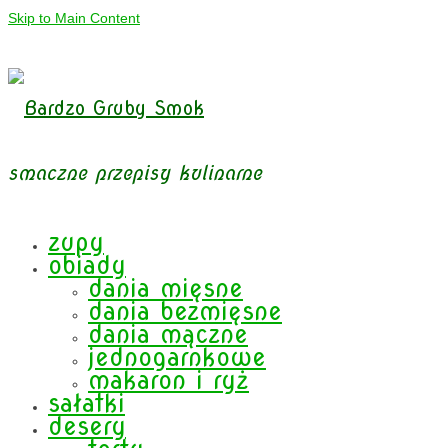
Skip to Main Content
smaczne przepisy kulinarne
zupy
obiady
dania mięsne
dania bezmięsne
dania mączne
jednogarnkowe
makaron i ryż
sałatki
desery