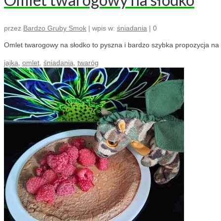
przez
Bardzo Gruby Smok
|
wpis w:
śniadania
|
0
Omlet twarogowy na słodko to pyszna i bardzo szybka propozycja na śn
jajka
,
omlet
,
śniadania
,
twaróg