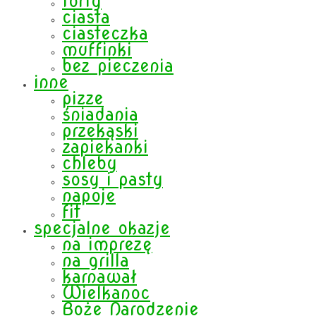
torty
ciasta
ciasteczka
muffinki
bez pieczenia
inne
pizze
śniadania
przekąski
zapiekanki
chleby
sosy i pasty
napoje
fit
specjalne okazje
na imprezę
na grilla
karnawał
Wielkanoc
Boże Narodzenie