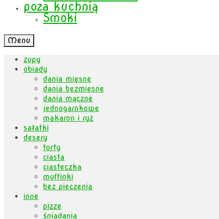
poza kuchnią
Smoki
Menu
zupy
obiady
dania mięsne
dania bezmięsne
dania mączne
jednogarnkowe
makaron i ryż
sałatki
desery
torty
ciasta
ciasteczka
muffinki
bez pieczenia
inne
pizze
śniadania