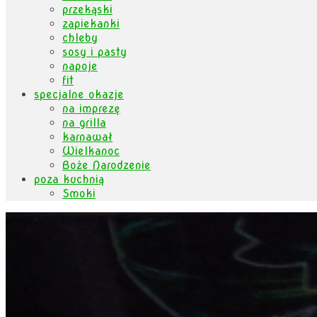
przekąski
zapiekanki
chleby
sosy i pasty
napoje
fit
specjalne okazje
na imprezę
na grilla
karnawał
Wielkanoc
Boże Narodzenie
poza kuchnią
Smoki