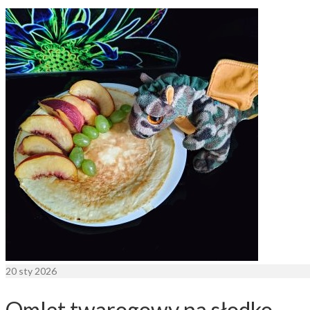
20
sty 2026
Omlet twarogowy na słodko