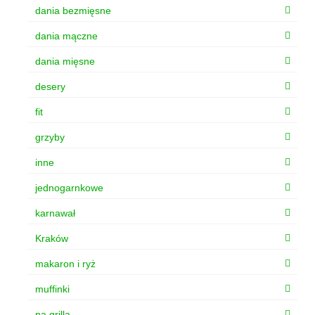
dania bezmięsne
dania mączne
dania mięsne
desery
fit
grzyby
inne
jednogarnkowe
karnawał
Kraków
makaron i ryż
muffinki
na grilla