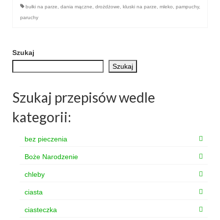
Wielkanoc
bułki na parze
,
dania mączne
,
drożdżowe
,
kluski na parze
,
mleko
,
pampuchy
,
paruchy
Boże Narodzenie
poza kuchnią
Szukaj
Smoki
Szukaj
Szukaj przepisów wedle
kategorii:
bez pieczenia
Boże Narodzenie
chleby
ciasta
ciasteczka