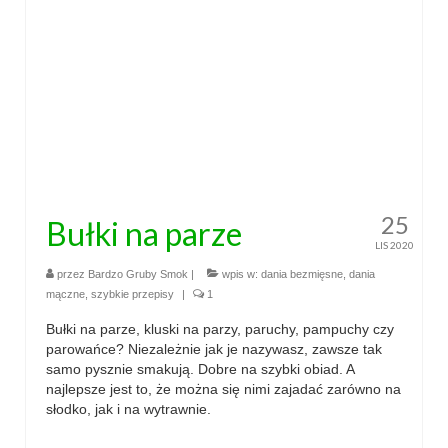
przekąski
zapiekanki
chleby
sosy i pasty
napoje
25
Bułki na parze
fit
LIS 2020
przez
Bardzo Gruby Smok
|
wpis w:
dania bezmięsne
,
dania
specjalne okazje
mączne
,
szybkie przepisy
|
1
na imprezę
Bułki na parze, kluski na parzy, paruchy, pampuchy czy
parowańce? Niezależnie jak je nazywasz, zawsze tak
na grilla
samo pysznie smakują. Dobre na szybki obiad. A
najlepsze jest to, że można się nimi zajadać zarówno na
karnawał
słodko, jak i na wytrawnie.