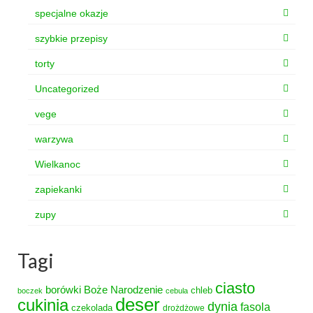
specjalne okazje
szybkie przepisy
torty
Uncategorized
vege
warzywa
Wielkanoc
zapiekanki
zupy
Tagi
ciasto
borówki
Boże Narodzenie
chleb
boczek
cebula
deser
cukinia
dynia
fasola
czekolada
drożdżowe