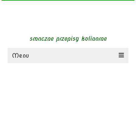
smaczne przepisy kulinarne
Menu
zupy
obiady
dania mięsne
dania bezmięsne
dania mączne
jednogarnkowe