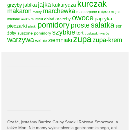
kurczak
jajka
grzyby
jabłka
kukurydza
makaron
marchewka
mięso
mascarpone
mięso
maliny
owoce
papryka
obiad
orzechy
mielone
muffinki
mleko
pomidory
sałatka
proste
pieczarki
ser
placki
szybkie
tort
żółty
suszone pomidory
truskawki
twaróg
zupa
warzywa
zupa-krem
ziemniaki
wiśnie
Cześć, jesteśmy
Bardzo Gruby Smok i
Różowa Smoczyca,
a
także Mon. Nie mamy wykształcenia gastronomicznego, ani