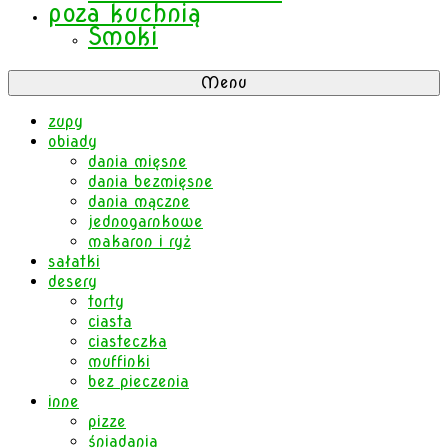
poza kuchnią
Smoki
Menu
zupy
obiady
dania mięsne
dania bezmięsne
dania mączne
jednogarnkowe
makaron i ryż
sałatki
desery
torty
ciasta
ciasteczka
muffinki
bez pieczenia
inne
pizze
śniadania