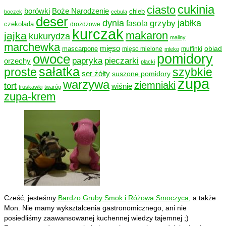
cukinia
ciasto
borówki
Boże Narodzenie
chleb
boczek
cebula
deser
dynia
grzyby
jabłka
fasola
czekolada
drożdżowe
kurczak
makaron
jajka
kukurydza
maliny
marchewka
mięso
obiad
mascarpone
mięso mielone
muffinki
mleko
owoce
pomidory
papryka
pieczarki
orzechy
placki
sałatka
proste
szybkie
ser żółty
suszone pomidory
zupa
warzywa
ziemniaki
tort
wiśnie
truskawki
twaróg
zupa-krem
Cześć, jesteśmy
Bardzo Gruby Smok i
Różowa Smoczyca,
a także
Mon. Nie mamy wykształcenia gastronomicznego, ani nie
posiedliśmy zaawansowanej kuchennej wiedzy tajemnej ;)