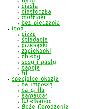
torty
ciasta
ciasteczka
muffinki
bez pieczenia
inne
pizze
śniadania
przekąski
zapiekanki
chleby
sosy i pasty
napoje
fit
specjalne okazje
na imprezę
na grilla
karnawał
Wielkanoc
Boże Narodzenie