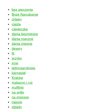
bez pieczenia
Boże Narodzenie
chleby
ciasta
ciasteczka
dania bezmięsne
dania mączne
dania mięsne
desery
fit
grzyby
inne
jednogarnkowe
karnawał
Kraków
makaron i ryż
muffinki
na grilla
na imprezę
napoje
obiady