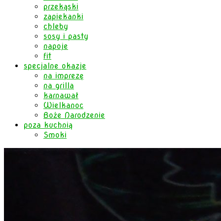
przekąski
zapiekanki
chleby
sosy i pasty
napoje
fit
specjalne okazje
na imprezę
na grilla
karnawał
Wielkanoc
Boże Narodzenie
poza kuchnią
Smoki