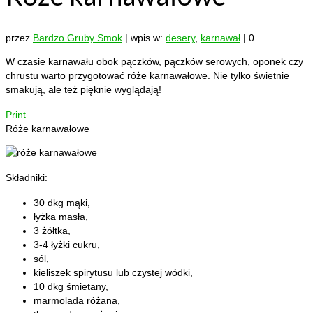
przez
Bardzo Gruby Smok
|
wpis w:
desery
,
karnawał
|
0
W czasie karnawału obok pączków, pączków serowych, oponek czy
chrustu warto przygotować róże karnawałowe. Nie tylko świetnie
smakują, ale też pięknie wyglądają!
Print
Róże karnawałowe
Składniki:
30 dkg mąki,
łyżka masła,
3 żółtka,
3-4 łyżki cukru,
sól,
kieliszek spirytusu lub czystej wódki,
10 dkg śmietany,
marmolada różana,