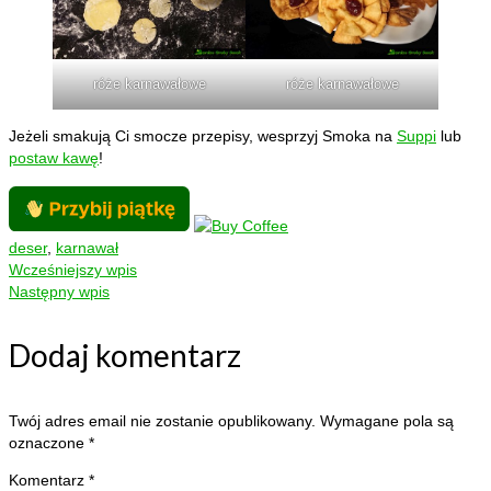
róże karnawałowe
róże karnawałowe
Jeżeli smakują Ci smocze przepisy, wesprzyj Smoka na
Suppi
lub
postaw kawę
!
deser
,
karnawał
Wcześniejszy wpis
Następny wpis
Dodaj komentarz
Twój adres email nie zostanie opublikowany.
Wymagane pola są
oznaczone
*
Komentarz
*