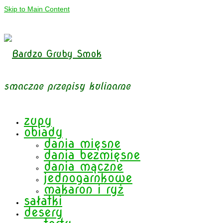
Skip to Main Content
smaczne przepisy kulinarne
zupy
obiady
dania mięsne
dania bezmięsne
dania mączne
jednogarnkowe
makaron i ryż
sałatki
desery