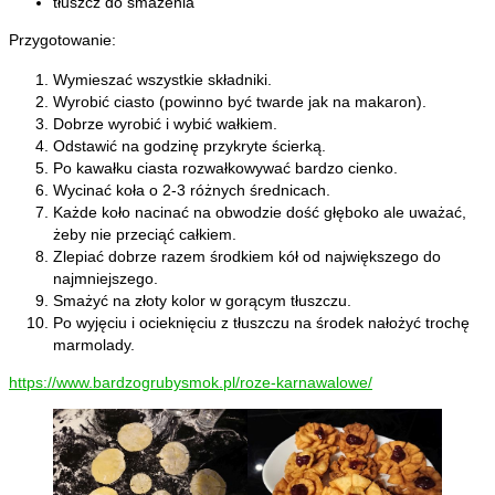
tłuszcz do smażenia
Przygotowanie:
Wymieszać wszystkie składniki.
Wyrobić ciasto (powinno być twarde jak na makaron).
Dobrze wyrobić i wybić wałkiem.
Odstawić na godzinę przykryte ścierką.
Po kawałku ciasta rozwałkowywać bardzo cienko.
Wycinać koła o 2-3 różnych średnicach.
Każde koło nacinać na obwodzie dość głęboko ale uważać,
żeby nie przeciąć całkiem.
Zlepiać dobrze razem środkiem kół od największego do
najmniejszego.
Smażyć na złoty kolor w gorącym tłuszczu.
Po wyjęciu i ocieknięciu z tłuszczu na środek nałożyć trochę
marmolady.
https://www.bardzogrubysmok.pl/roze-karnawalowe/