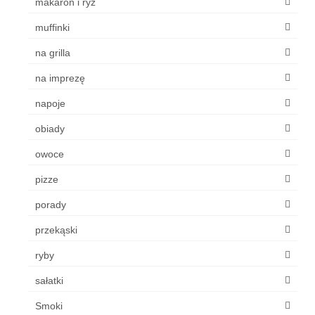
makaron i ryż
muffinki
na grilla
na imprezę
napoje
obiady
owoce
pizze
porady
przekąski
ryby
sałatki
Smoki