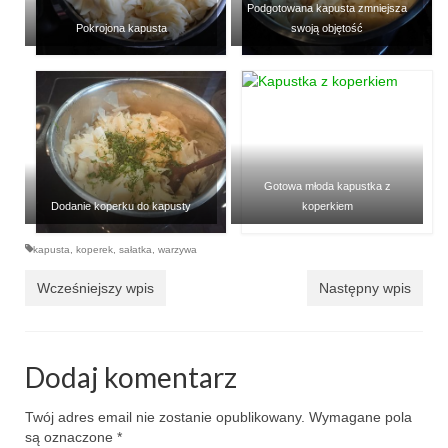
Wielkanoc
Podgotowana kapusta zmniejsza
Pokrojona kapusta
swoją objętość
Boże Narodzenie
poza kuchnią
Smoki
Gotowa młoda kapustka z
Dodanie koperku do kapusty
koperkiem
kapusta
,
koperek
,
sałatka
,
warzywa
Wcześniejszy wpis
Następny wpis
Dodaj komentarz
Twój adres email nie zostanie opublikowany.
Wymagane pola
są oznaczone
*