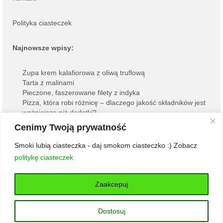
Polityka ciasteczek
Najnowsze wpisy:
Zupa krem kalafiorowa z oliwą truflową
Tarta z malinami
Pieczone, faszerowane filety z indyka
Pizza, która robi różnicę – dlaczego jakość składników jest
ważniejsza niż dodatki?
Jajka faszerowane awokado
Cenimy Twoją prywatność
Smoki lubią ciasteczka - daj smokom ciasteczko :) Zobacz
© 2026 Bardzo Gruby Smok - WordPress Theme by
Kadence WP
politykę ciasteczek
Zaakcepuj
Dostosuj