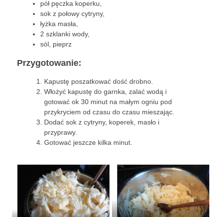
pół pęczka koperku,
sok z połowy cytryny,
przekąski
łyżka masła,
2 szklanki wody,
zapiekanki
sól, pieprz
chleby
Przygotowanie:
sosy i pasty
Kapustę poszatkować dość drobno.
Włożyć kapustę do garnka, zalać wodą i
napoje
gotować ok 30 minut na małym ogniu pod
przykryciem od czasu do czasu mieszając.
fit
Dodać sok z cytryny, koperek, masło i
przyprawy.
specjalne okazje
Gotować jeszcze kilka minut.
na imprezę
na grilla
karnawał