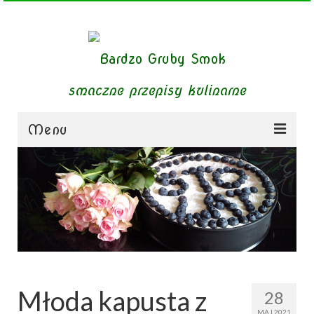
smaczne przepisy kulinarne
Menu
zupy
obiady
dania mięsne
dania bezmięsne
dania mączne
Młoda kapusta z
28
jednogarnkowe
MAJ 2021