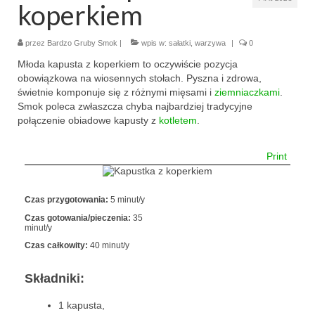
koperkiem
makaron i ryż
przez
Bardzo Gruby Smok
|
wpis w:
sałatki
,
warzywa
|
0
sałatki
Młoda kapusta z koperkiem to oczywiście pozycja
obowiązkowa na wiosennych stołach. Pyszna i zdrowa,
desery
świetnie komponuje się z różnymi mięsami i
ziemniaczkami
.
Smok poleca zwłaszcza chyba najbardziej tradycyjne
torty
połączenie obiadowe kapusty z
kotletem
.
ciasta
Print
ciasteczka
muffinki
Czas przygotowania:
5 minut/y
Czas gotowania/pieczenia:
35
bez pieczenia
minut/y
Czas całkowity:
40 minut/y
inne
Składniki:
pizze
1 kapusta,
śniadania