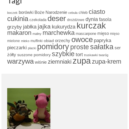
Tagi
ciasto
borówki
Boże Narodzenie
chleb
boczek
cebula
deser
cukinia
dynia
fasola
czekolada
drożdżowe
kurczak
jajka
grzyby
jabłka
kukurydza
makaron
marchewka
mięso
mascarpone
mięso
maliny
owoce
papryka
obiad
orzechy
mielone
muffinki
mleko
pomidory
sałatka
proste
pieczarki
ser
placki
szybkie
tort
żółty
suszone pomidory
truskawki
twaróg
zupa
warzywa
zupa-krem
ziemniaki
wiśnie