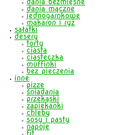
dania bezmięsne
dania mączne
jednogarnkowe
makaron i ryż
sałatki
desery
torty
ciasta
ciasteczka
muffinki
bez pieczenia
inne
pizze
śniadania
przekąski
zapiekanki
chleby
sosy i pasty
napoje
fit