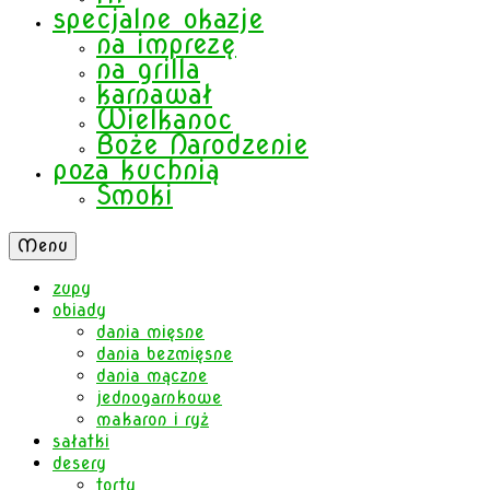
specjalne okazje
na imprezę
na grilla
karnawał
Wielkanoc
Boże Narodzenie
poza kuchnią
Smoki
Menu
zupy
obiady
dania mięsne
dania bezmięsne
dania mączne
jednogarnkowe
makaron i ryż
sałatki
desery
torty