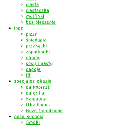
ciasta
ciasteczka
muffinki
bez pieczenia
inne
pizze
śniadania
przekąski
zapiekanki
chleby
sosy i pasty
napoje
fit
specjalne okazje
na imprezę
na grilla
karnawał
Wielkanoc
Boże Narodzenie
poza kuchnią
Smoki