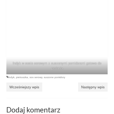
Indyk w sosie serowym z suszonymi pomidorami gotowe do
podania
indyk
,
pietruszka
,
sos serowy
,
suszone pomidory
Wcześniejszy wpis
Następny wpis
Dodaj komentarz