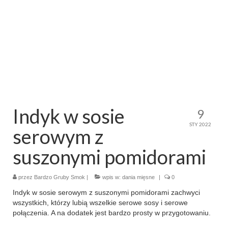
makaron i ryż
sałatki
desery
torty
ciasta
Indyk w sosie
9
ciasteczka
STY 2022
serowym z
muffinki
suszonymi pomidorami
bez pieczenia
przez
Bardzo Gruby Smok
|
wpis w:
dania mięsne
|
0
inne
Indyk w sosie serowym z suszonymi pomidorami zachwyci
wszystkich, którzy lubią wszelkie serowe sosy i serowe
pizze
połączenia. A na dodatek jest bardzo prosty w przygotowaniu.
śniadania