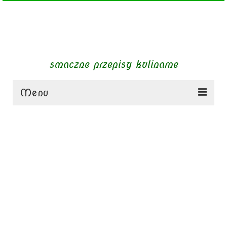
smaczne przepisy kulinarne
Menu
zupy
obiady
dania mięsne
dania bezmięsne
dania mączne
jednogarnkowe