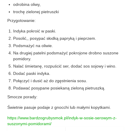
Wielkanoc
odrobina oliwy,
Boże Narodzenie
trochę zielonej pietruszki
Przygotowanie:
poza kuchnią
Indyka pokroić w paski.
Smoki
Posolić,, posypać słodką papryką i pieprzem.
Podsmażyć na oliwie.
Na drugiej patelni podsmażyć pokrojone drobno suszone
pomidory.
Nalać śmietanę, rozpuścić ser, dodać sos sojowy i wino.
Dodać paski indyka.
Połączyć i dusić aż do zgęstnienia sosu.
Podawać posypane posiekaną zieloną pietruszką.
Smocze porady:
Świetnie pasuje podaje z gnocchi lub małymi kopytkami.
https://www.bardzogrubysmok.pl/indyk-w-sosie-serowym-z-
suszonymi-pomidorami/