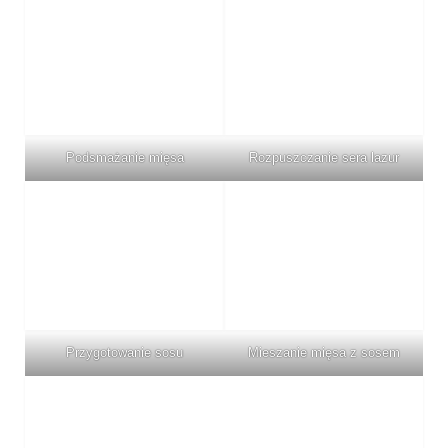
Podsmażanie mięsa
Rozpuszczanie sera lazur
Przygotowanie sosu
Mieszanie mięsa z sosem