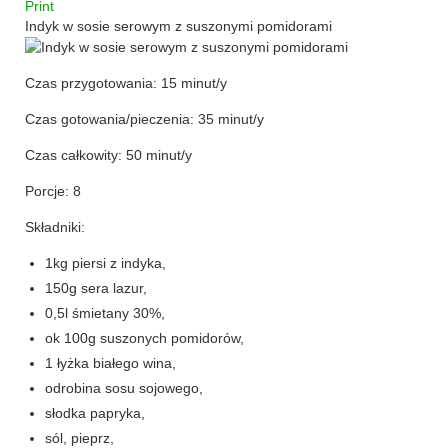
Print
Indyk w sosie serowym z suszonymi pomidorami
przekąski
zapiekanki
Czas przygotowania:
15 minut/y
chleby
Czas gotowania/pieczenia:
35 minut/y
Czas całkowity:
50 minut/y
sosy i pasty
Porcje:
8
napoje
Składniki:
fit
1kg piersi z indyka,
specjalne okazje
150g sera lazur,
0,5l śmietany 30%,
na imprezę
ok 100g suszonych pomidorów,
1 łyżka białego wina,
na grilla
odrobina sosu sojowego,
karnawał
słodka papryka,
sól, pieprz,