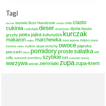
Tagi
ciasto
borówki
Boże Narodzenie
chleb
boczek
cebula
deser
cukinia
dynia
fasola
czekolada
drożdżowe
kurczak
jajka
grzyby
jabłka
kukurydza
makaron
marchewka
mięso
mascarpone
mięso
maliny
owoce
papryka
obiad
orzechy
mielone
muffinki
mleko
pomidory
sałatka
proste
pieczarki
ser
placki
szybkie
tort
żółty
suszone pomidory
truskawki
twaróg
zupa
warzywa
zupa-krem
ziemniaki
wiśnie