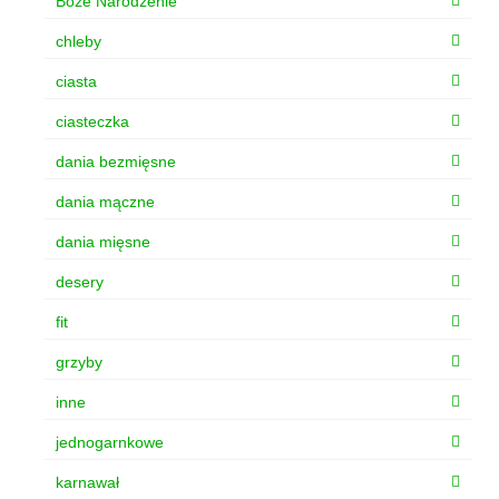
Boże Narodzenie
chleby
ciasta
ciasteczka
dania bezmięsne
dania mączne
dania mięsne
desery
fit
grzyby
inne
jednogarnkowe
karnawał